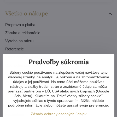
Všetko o nákupe
Preprava a platba
Záruka a reklamácie
Výroba na mieru
Referencie
Časté otázky – FAQ
Predvoľby súkromia
Obchodné podmienky
Súbory cookie používame na zlepšenie vašej návštevy tejto
Ochrana údajov – GDPR
webovej stránky, na analýzu jej výkonu a na zhromažďovanie
Objednávky
údajov o jej používaní. Na tento účel môžeme používať
nástroje a služby tretích strán a zozbierané údaje sa môžu
prenášať partnerom v EÚ, USA alebo iných krajinách (Google
Ads, Meta). Kliknutím na "Prijať všetky súbory cookie"
vyjadrujete súhlas s týmto spracovaním. Nižšie nájdete
Inšpirácie a návody
podrobné informácie alebo môžete upraviť svoje preferencie.
Zásady ochrany osobných údajov
Fotogaléria