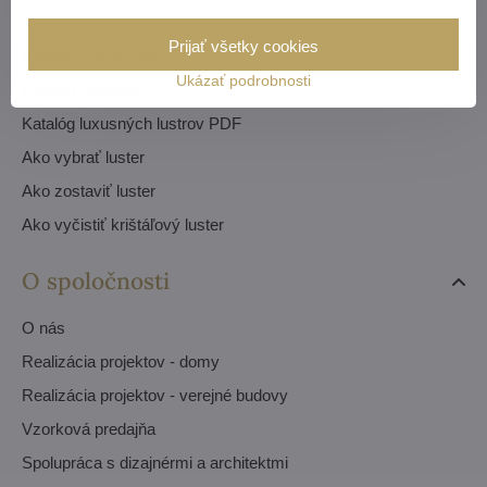
Videogaléria
Prijať všetky cookies
Katalóg lustrov PDF
Ukázať podrobnosti
Katalóg interiérov PDF
Katalóg luxusných lustrov PDF
Ako vybrať luster
Ako zostaviť luster
Ako vyčistiť krištáľový luster
O spoločnosti
O nás
Realizácia projektov - domy
Realizácia projektov - verejné budovy
Vzorková predajňa
Spolupráca s dizajnérmi a architektmi