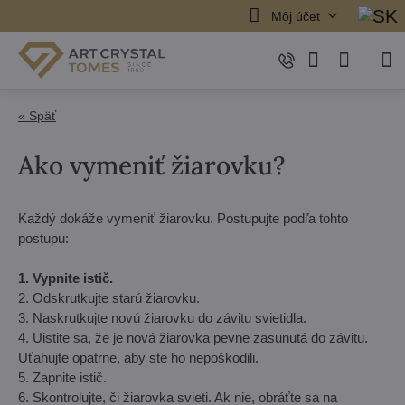
Môj účet
« Späť
Ako vymeniť žiarovku?
Každý dokáže vymeniť žiarovku. Postupujte podľa tohto
postupu:
1. Vypnite istič.
2. Odskrutkujte starú žiarovku.
3. Naskrutkujte novú žiarovku do závitu svietidla.
4. Uistite sa, že je nová žiarovka pevne zasunutá do závitu.
Uťahujte opatrne, aby ste ho nepoškodili.
5. Zapnite istič.
6. Skontrolujte, či žiarovka svieti. Ak nie, obráťte sa na