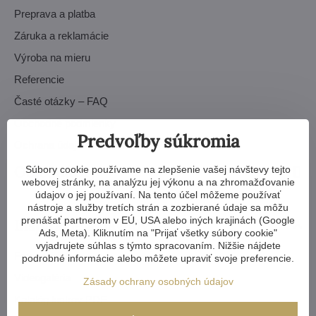
Preprava a platba
Záruka a reklamácie
Výroba na mieru
Referencie
Časté otázky – FAQ
Obchodné podmienky
Predvoľby súkromia
Ochrana údajov – GDPR
Objednávky
Súbory cookie používame na zlepšenie vašej návštevy tejto
webovej stránky, na analýzu jej výkonu a na zhromažďovanie
údajov o jej používaní. Na tento účel môžeme používať
nástroje a služby tretích strán a zozbierané údaje sa môžu
prenášať partnerom v EÚ, USA alebo iných krajinách (Google
Inšpirácie a návody
Ads, Meta). Kliknutím na "Prijať všetky súbory cookie"
vyjadrujete súhlas s týmto spracovaním. Nižšie nájdete
Fotogaléria
podrobné informácie alebo môžete upraviť svoje preferencie.
Videogaléria
Zásady ochrany osobných údajov
Katalóg lustrov PDF