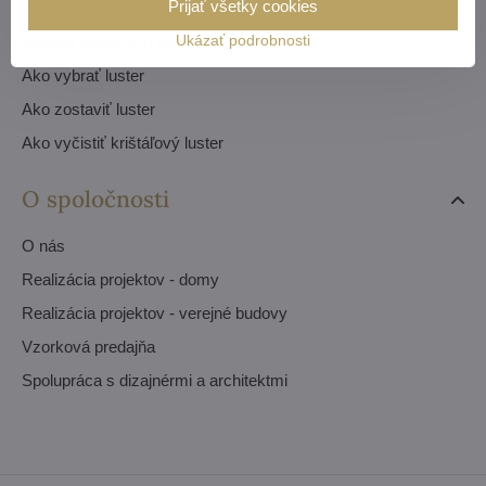
Prijať všetky cookies
Katalóg interiérov PDF
Ukázať podrobnosti
Katalóg luxusných lustrov PDF
Ako vybrať luster
Ako zostaviť luster
Ako vyčistiť krištáľový luster
O spoločnosti
O nás
Realizácia projektov - domy
Realizácia projektov - verejné budovy
Vzorková predajňa
Spolupráca s dizajnérmi a architektmi