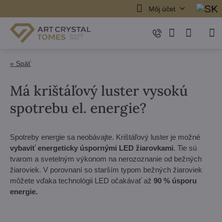
Môj účet
« Späť
Má krištáľový luster vysokú
spotrebu el. energie?
Spotreby energie sa neobávajte. Krištáľový luster je možné
vybaviť energeticky úspornými LED žiarovkami
. Tie sú
tvarom a svetelným výkonom na nerozoznanie od bežných
žiaroviek. V porovnaní so starším typom bežných žiaroviek
môžete vďaka technológii LED očakávať až
90 % úsporu
energie.