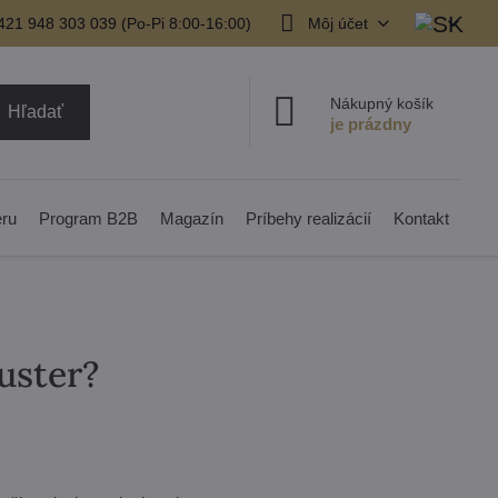
421 948 303 039 (Po-Pi 8:00-16:00)
Môj účet
Nákupný košík
Hľadať
eru
Program B2B
Magazín
Príbehy realizácií
Kontakt
uster?