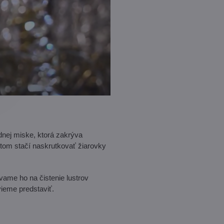
odnej miske, ktorá zakrýva
otom stačí naskrutkovať žiarovky
ame ho na čistenie lustrov
evieme predstaviť.