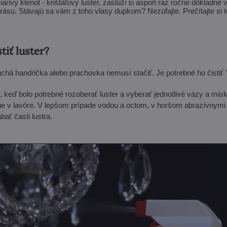
arivý klenot - krištáľový luster, zaslúži si aspoň raz ročne dôkladné v
rásu. Stávajú sa vám z toho vlasy dupkom? Nezúfajte. Prečítajte si t
tiť luster?
 suchá handrička alebo prachovka nemusí stačiť. Je potrebné ho čistiť
 keď bolo potrebné rozoberať luster a vyberať jednotlivé vázy a misk
ne v lavóre. V lepšom prípade vodou a octom, v horšom abrazívnymi 
ať časti lustra.