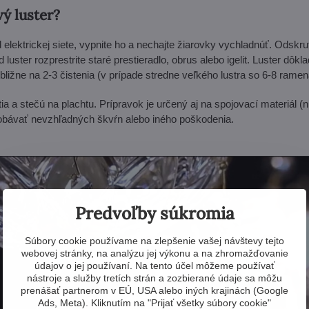
vý luster?
d elektrickej siete, vypnite ho a nechajte žiarovky vychladnúť. Odskrut
ster rozprestrite staré prestieradlo, obrus alebo igelit. Luster dôkl
ibližne na 2-3 čistenia (v prípade stredne veľkého lustra so 6-8 rame
 a stečú na plachtu. Prípravok je určený aj na spojovací materiál (ni
 obávať nevzhľadných škvŕn alebo iného poškodenia.
Predvoľby súkromia
Súbory cookie používame na zlepšenie vašej návštevy tejto
webovej stránky, na analýzu jej výkonu a na zhromažďovanie
údajov o jej používaní. Na tento účel môžeme používať
nástroje a služby tretích strán a zozbierané údaje sa môžu
prenášať partnerom v EÚ, USA alebo iných krajinách (Google
Ads, Meta). Kliknutím na "Prijať všetky súbory cookie"