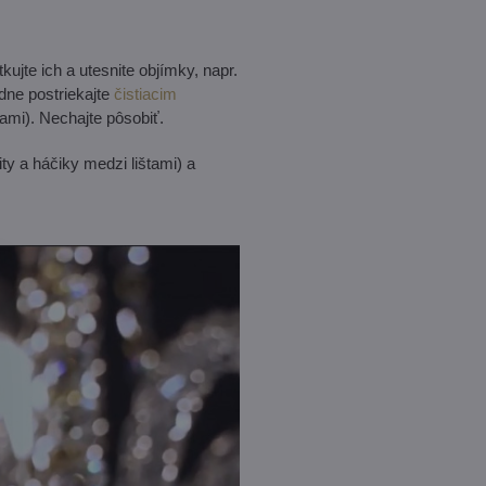
kujte ich a utesnite objímky, napr.
adne postriekajte
čistiacim
nami). Nechajte pôsobiť.
ty a háčiky medzi lištami) a