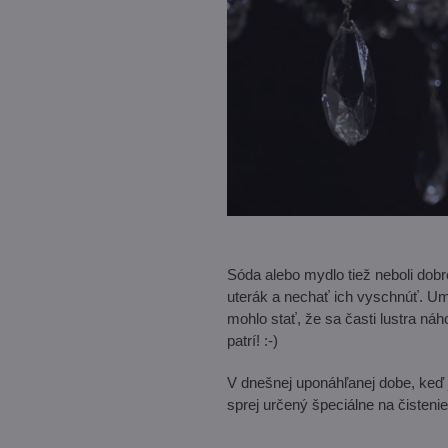
Sóda alebo mydlo tiež neboli dobr
uterák a nechať ich vyschnúť. Umy
mohlo stať, že sa časti lustra náh
patrí! :-)
V dnešnej uponáhľanej dobe, keď 
sprej určený špeciálne na čisteni