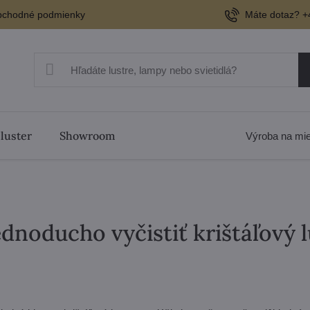
chodné podmienky
Máte dotaz? +
 luster
Showroom
Výroba na mi
ednoducho vyčistiť krištáľový l