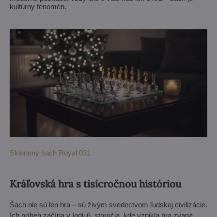
kultúrny fenomén.
Sklenený šach Royal 031
Kráľovská hra s tisícročnou históriou
Šach nie sú len hra – sú živým svedectvom ľudskej civilizácie.
Ich príbeh začína v Indii 6. storočia, kde vznikla hra zvaná