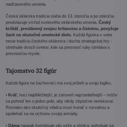
nadčasového umenia.
Česká sklárska tradícia siaha do 13. storočia a po stáročia
predstavuje vrchol svetového sklárskeho umenia.
Český
krištáľ, preslávený svojou brilanciou a čistotou, povyšuje
šach na skutočné umelecké dielo
. Každá figúrka v sebe
nesie tradíciu českého sklárstva i ducha strategickej hry -
stretnutie dvoch svetov, kde sa presnosť ruky stretáva s
presnosťou mysle.
Tajomstvo 32 figúr
Každá figúra na šachovnici má svoj príbeh a svoju logiku.
•
Kráľ,
hoci najdôležitejší, je zároveň najzraniteľnejší – môže
sa pohnúť len o jedno pole, aby nikdy zbytočne neriskoval.
Rovnako ako skutočný vládca musí konať s rozvahou a
spoliehať sa na ochranu svojej armády.
•
Dáma
naopak kombinuje silu veže a strelca, pohybuje sa