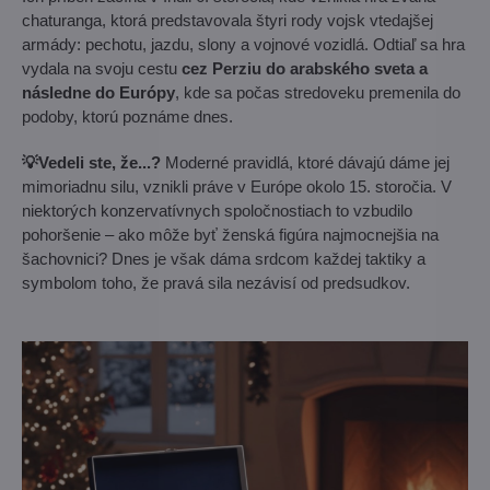
chaturanga, ktorá predstavovala štyri rody vojsk vtedajšej
armády: pechotu, jazdu, slony a vojnové vozidlá. Odtiaľ sa hra
vydala na svoju cestu
cez Perziu do arabského sveta a
následne do Európy
, kde sa počas stredoveku premenila do
podoby, ktorú poznáme dnes.
💡Vedeli ste, že...?
Moderné pravidlá, ktoré dávajú dáme jej
mimoriadnu silu, vznikli práve v Európe okolo 15. storočia. V
niektorých konzervatívnych spoločnostiach to vzbudilo
pohoršenie – ako môže byť ženská figúra najmocnejšia na
šachovnici? Dnes je však dáma srdcom každej taktiky a
symbolom toho, že pravá sila nezávisí od predsudkov.