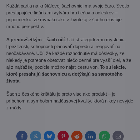
Každá partia na krištáľovej šachovnici má svoje čaro. Svetlo
prestupujúce figúrkami vytvára hru tieňov a odleskov –
pripomienku, že rovnako ako v živote aj v šachu existuje
mnoho perspektív.
A predovšetkým – šach učí
. Učí strategickému mysleniu,
trpezlivosti, schopnosti plánovať dopredu aj reagovať na
neočakávané. Učí, že každé rozhodnutie má dôsledky, že
niekedy je potrebné obetovať niečo cenné pre vyšší cieľ, a že
aj z najťažšej pozície možno nájsť cestu von. To sú
lekcie,
ktoré presahujú šachovnicu a dotýkajú sa samotného
života.
Šach z českého krištáľu je preto viac ako produkt – je
príbehom a symbolom nadčasovej kvality, ktorá nikdy nevyjde
z módy.
Facebook
Twitter
Bluesky
Pinterest
Reddit
LinkedIn
WhatsApp
E-