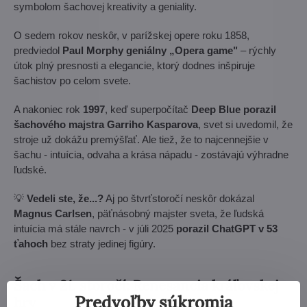
symbolom šachovej kreativity a geniality.
O sedem rokov neskôr, v parížskej opere roku 1858,
predviedol
Paul Morphy geniálny „Opera game"
– rýchly
útok plný presnosti a elegancie, ktorý dodnes inšpiruje
šachistov po celom svete.
A nakoniec rok
1997
, keď superpočítač
Deep Blue porazil
šachového majstra Garriho Kasparova
, svet si uvedomil, že
stroje už dokážu premýšľať. Ale tiež, že to najcennejšie v
šachu - intuícia, odvaha a krása nápadu - zostávajú výhradne
ľudské.
💡
Vedeli ste, že...?
Aj po štvrťstoročí neskôr dokázal
Magnus Carlsen
, päťnásobný majster sveta, že ľudská
intuícia má stále navrch - v júli 2025
porazil ChatGPT v 53
ťahoch
bez straty jedinej figúry.
Šach v 21. storočí: Renesancia kráľovskej
Predvoľby súkromia
hry