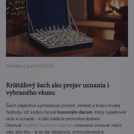
Krištáľový šach ART018
Krištáľový šach ako prejav uznania i
vybraného vkusu
Šach odjakživa symbolizujú prestíž, intelekt a krásu trvalej
hodnoty. Už kedysi bývali
luxusným darom
, ktorý vyjadroval
úctu a uznanie - a táto tradícia pretrváva dodnes.
Darovať
kvalitnú šachovú súpravu
znamená venovať niečo
viac ako hru – je to dar elegancie, premyslenosti a