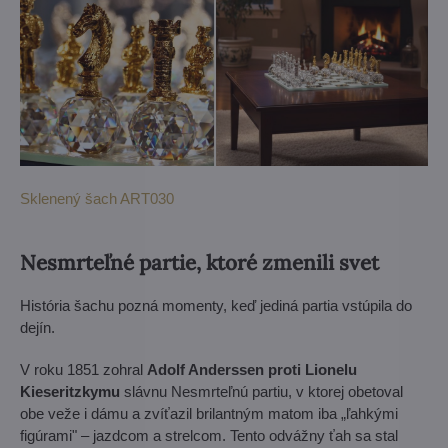
Sklenený šach ART030
Nesmrteľné partie, ktoré zmenili svet
História šachu pozná momenty, keď jediná partia vstúpila do
dejín.
V roku 1851 zohral
Adolf Anderssen proti Lionelu
Kieseritzkymu
slávnu Nesmrteľnú partiu, v ktorej obetoval
obe veže i dámu a zvíťazil brilantným matom iba „ľahkými
figúrami" – jazdcom a strelcom. Tento odvážny ťah sa stal