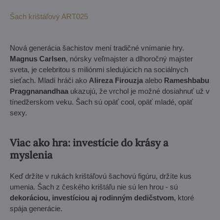
Šach krištáľový ART025
Nová generácia šachistov mení tradičné vnímanie hry.
Magnus Carlsen
, nórsky veľmajster a dlhoročný majster
sveta, je celebritou s miliónmi sledujúcich na sociálnych
sieťach. Mladí hráči ako
Alireza Firouzja
alebo
Rameshbabu
Praggnanandhaa
ukazujú, že vrchol je možné dosiahnuť už v
tínedžerskom veku. Šach sú opäť cool, opäť mladé, opäť
sexy.
Viac ako hra: investície do krásy a
myslenia
Keď držíte v rukách krištáľovú šachovú figúru, držíte kus
umenia. Šach z českého krištáľu nie sú len hrou - sú
dekoráciou, investíciou aj rodinným dedičstvom
, ktoré
spája generácie.