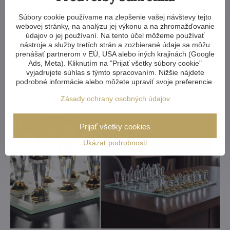
Súbory cookie používame na zlepšenie vašej návštevy tejto
Ak si niekto myslel, že v ére chytrých telefónov a rýchleho
webovej stránky, na analýzu jej výkonu a na zhromažďovanie
obsahu šach stratí na popularite, veľmi sa mýlil. Vďaka online
údajov o jej používaní. Na tento účel môžeme používať
platformám ako Chess.com, ktorá má vyše 150 miliónov
nástroje a služby tretích strán a zozbierané údaje sa môžu
registrovaných užívateľov, zažívajú šach nebývalý boom.
prenášať partnerom v EÚ, USA alebo iných krajinách (Google
Ads, Meta). Kliknutím na "Prijať všetky súbory cookie"
Netflix seriál "Gambit kráľovnej"
z roku 2020 potom spustil
vyjadrujete súhlas s týmto spracovaním. Nižšie nájdete
celosvetovú vlnu záujmu - predaj šachových súprav vzrástol
podrobné informácie alebo môžete upraviť svoje preferencie.
počas mesiaca o stovky percent.
Zásady ochrany osobných údajov
Prijať všetky cookies
Ukázať podrobnosti