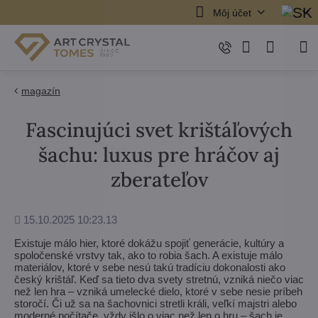
Môj účet
magazín
Fascinujúci svet krištáľových
šachu: luxus pre hráčov aj
zberateľov
Pridané
15.10.2025 10:23.13
Existuje málo hier, ktoré dokážu spojiť generácie, kultúry a
spoločenské vrstvy tak, ako to robia šach. A existuje málo
materiálov, ktoré v sebe nesú takú tradíciu dokonalosti ako
český krištáľ. Keď sa tieto dva svety stretnú, vzniká niečo viac
než len hra – vzniká umelecké dielo, ktoré v sebe nesie príbeh
storočí. Či už sa na šachovnici stretli králi, veľkí majstri alebo
moderné počítače, vždy išlo o viac než len o hru – šach je