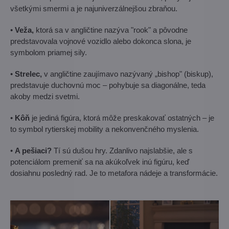
všetkými smermi a je najuniverzálnejšou zbraňou.
•
Veža,
ktorá sa v angličtine nazýva "rook" a pôvodne
predstavovala vojnové vozidlo alebo dokonca slona, ​​je
symbolom priamej sily.
•
Strelec,
v angličtine zaujímavo nazývaný „bishop" (biskup),
predstavuje duchovnú moc – pohybuje sa diagonálne, teda
akoby medzi svetmi.
•
Kôň
je jediná figúra, ktorá môže preskakovať ostatných – je
to symbol rytierskej mobility a nekonvenčného myslenia.
•
A pešiaci?
Tí sú dušou hry. Zdanlivo najslabšie, ale s
potenciálom premeniť sa na akúkoľvek inú figúru, keď
dosiahnu posledný rad. Je to metafora nádeje a transformácie.