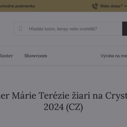
chodné podmienky
Máte dotaz? +
 luster
Showroom
Výroba na mi
ter Márie Terézie žiari na Crys
2024 (CZ)