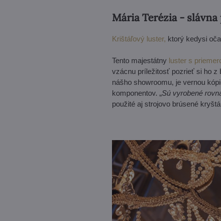
Mária Terézia - slávna
Krištáľový luster,
ktorý kedysi oča
Tento majestátny
luster s prieme
vzácnu príležitosť pozrieť si ho z
nášho showroomu, je vernou kópio
komponentov. „
Sú vyrobené rovnak
použité aj strojovo brúsené kryštá