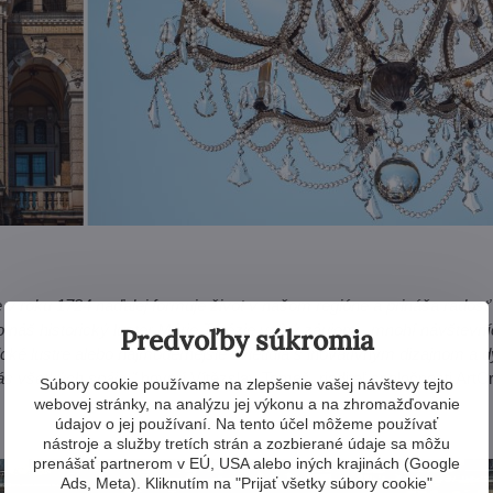
 v roku 1724 naďalej formuje život v našom regióne a prináša rados
o náš historický luster Márie Terézie veľký záujem - mnohí návštevníc
Predvoľby súkromia
asické lustre alebo najmodernejšie svietidlá s inovatívnym dizajnom a
ás všetkých spája."
hovorí Vítězslav Tomeš, riaditeľ spoločnosti ArtC
Súbory cookie používame na zlepšenie vašej návštevy tejto
webovej stránky, na analýzu jej výkonu a na zhromažďovanie
údajov o jej používaní. Na tento účel môžeme používať
nástroje a služby tretích strán a zozbierané údaje sa môžu
prenášať partnerom v EÚ, USA alebo iných krajinách (Google
Ads, Meta). Kliknutím na "Prijať všetky súbory cookie"