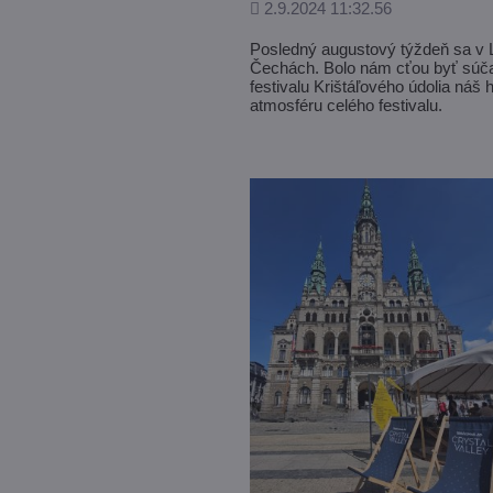
Pridané
2.9.2024 11:32.56
Posledný augustový týždeň sa v Li
Čechách. Bolo nám cťou byť súčasť
festivalu Krištáľového údolia náš 
atmosféru celého festivalu.