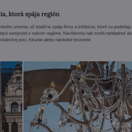
cia, ktorá spája región
rskeho umenia, už tradične spája firmy a inštitúcie, ktoré sa podieľaj
ácii verejnosti v našom regióne. Návštevníci tak mohli nahliadnuť do 
 sklárskej peci, fúkanie alebo následné brúsenie.