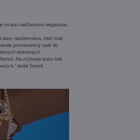
uje svojou nadčasovou eleganciou.
l davy návštevníkov, ktorí mali
festivale premiestnený späť do
robených sklenených
Tomeš. Na zvýšenie lesku boli
nových,"
dodal Tomeš.