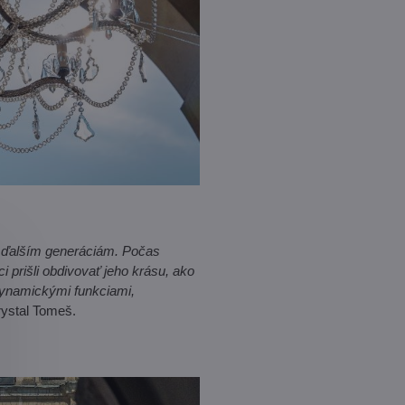
ť ďalším generáciám. Počas
i prišli obdivovať jeho krásu, ako
 dynamickými funkciami,
rystal Tomeš.