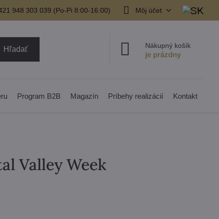
421 948 303 039 (Po-Pi 8:00-16:00)
Môj účet
Nákupný košík
Hľadať
eru
Program B2B
Magazín
Príbehy realizácií
Kontakt
tal Valley Week