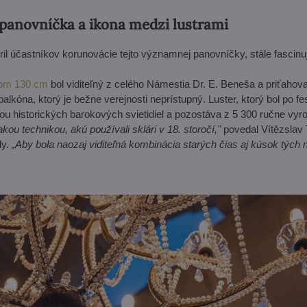
 panovníčka a ikona medzi lustrami
ril účastníkov korunovácie tejto významnej panovníčky, stále fascin
rom 130 cm
bol viditeľný z celého Námestia Dr. E. Beneša a priťahova
 balkóna, ktorý je bežne verejnosti neprístupný. Luster, ktorý bol po 
u historických barokových svietidiel a pozostáva z 5 300 ručne vy
ou technikou, akú používali sklári v 18. storočí,"
povedal Vítězslav 
ly.
„Aby bola naozaj viditeľná kombinácia starých čias aj kúsok tých 