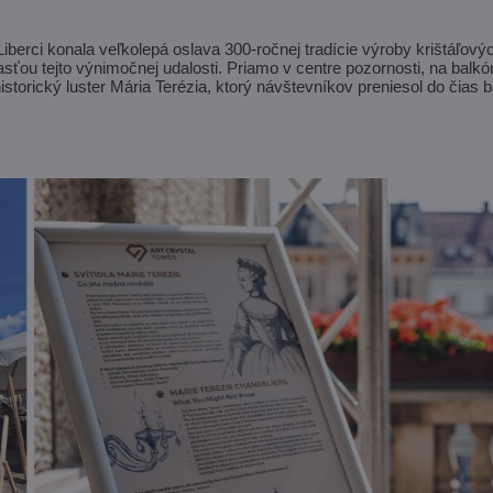
berci konala veľkolepá oslava 300-ročnej tradície výroby krištáľovýc
ou tejto výnimočnej udalosti. Priamo v centre pozornosti, na balkóne
historický luster Mária Terézia, ktorý návštevníkov preniesol do čias