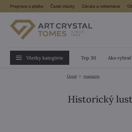
Preprava a platba
Časté otázky
Záruka a reklamácie
Ob
Všetky kategórie
Top 30
Ako vybrať
Úvod
magazín
Historický lus