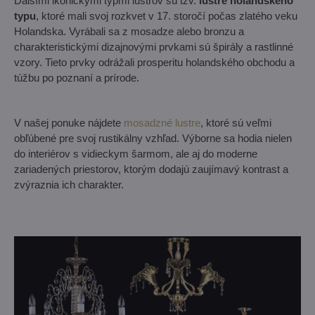
Ďalšími ikonickými typmi lustrov sú tzv.
lustre holandského
typu
, ktoré mali svoj rozkvet v 17. storočí počas zlatého veku
Holandska. Vyrábali sa z mosadze alebo bronzu a
charakteristickými dizajnovými prvkami sú špirály a rastlinné
vzory. Tieto prvky odrážali prosperitu holandského obchodu a
túžbu po poznaní a prírode.
V našej ponuke nájdete
mosadzné lustre
, ktoré sú veľmi
obľúbené pre svoj rustikálny vzhľad. Výborne sa hodia nielen
do interiérov s vidieckym šarmom, ale aj do moderne
zariadených priestorov, ktorým dodajú zaujímavý kontrast a
zvýraznia ich charakter.