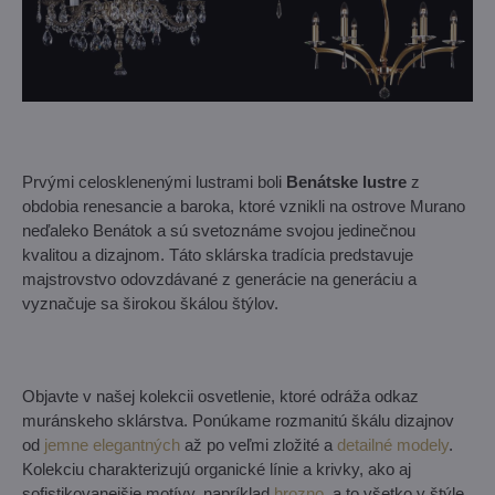
Prvými celosklenenými lustrami boli
Benátske lustre
z
obdobia renesancie a baroka, ktoré vznikli na ostrove Murano
neďaleko Benátok a sú svetoznáme svojou jedinečnou
kvalitou a dizajnom. Táto sklárska tradícia predstavuje
majstrovstvo odovzdávané z generácie na generáciu a
vyznačuje sa širokou škálou štýlov.
Objavte v našej kolekcii osvetlenie, ktoré odráža odkaz
muránskeho sklárstva. Ponúkame rozmanitú škálu dizajnov
od
jemne elegantných
až po veľmi zložité a
detailné modely
.
Kolekciu charakterizujú organické línie a krivky, ako aj
sofistikovanejšie motívy, napríklad
hrozno
, a to všetko v štýle