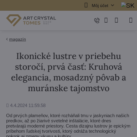
Môj účet
magazín
Ikonické lustre v priebehu
storočí, prvá časť: Kruhová
elegancia, mosadzný pôvab a
muránske tajomstvo
Pridané
4.4.2024 11:59.58
Od prvých plameňov, ktoré rozháňali tmu v jaskyniach našich
predkov, až po žiarivé svetelné inštalácie, ktoré dnes
pretvárajú moderné priestory. Cesta dizajnu lustrov je epickým
príbehom ľudskej tvorivosti, ktorý odráža technologický
pokrok aj zmeny vkusu a kultúry.