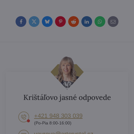
Facebook
Twitter
Bluesky
Pinterest
Reddit
LinkedIn
WhatsApp
E-
mail
Krištáľovo jasné odpovede
+421 948 303 039
(Po-Pia 8:00-16:00)