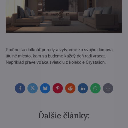
Poďme sa dotknúť prírody a vytvorme zo svojho domova
útulné miesto, kam sa budeme každý deň radi vracať.
Napríklad práve vďaka svietidlu z kolekcie Crystalion.
Facebook
Twitter
Bluesky
Pinterest
Reddit
LinkedIn
WhatsApp
E-
mail
Ďalšie články: