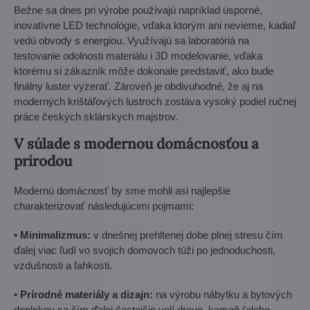
Bežne sa dnes pri výrobe používajú napríklad úsporné,
inovatívne LED technológie, vďaka ktorým ani nevieme, kadiaľ
vedú obvody s energiou. Využívajú sa laboratóriá na
testovanie odolnosti materiálu i 3D modelovanie, vďaka
ktorému si zákazník môže dokonale predstaviť, ako bude
finálny luster vyzerať. Zároveň je obdivuhodné, že aj na
moderných krištáľových lustroch zostáva vysoký podiel ručnej
práce českých sklárskych majstrov.
V súlade s modernou domácnosťou a
prírodou
Modernú domácnosť by sme mohli asi najlepšie
charakterizovať následujúcimi pojmami:
•
Minimalizmus:
v dnešnej prehltenej dobe plnej stresu čím
ďalej viac ľudí vo svojich domovoch túži po jednoduchosti,
vzdušnosti a ľahkosti.
•
Prírodné materiály a dizajn:
na výrobu nábytku a bytových
doplnkov sa čím ďalej častejšie volí drevo, kameň (alebo