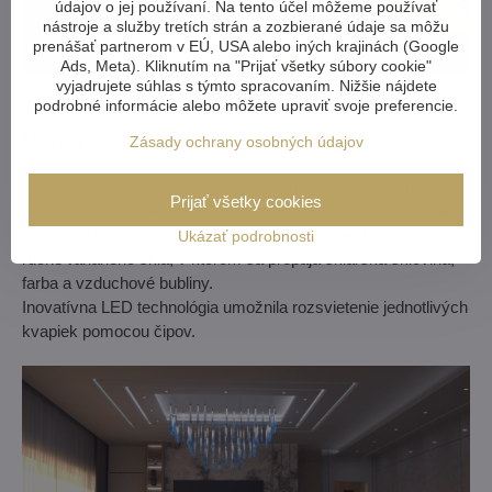
údajov o jej používaní. Na tento účel môžeme používať
nástroje a služby tretích strán a zozbierané údaje sa môžu
prenášať partnerom v EÚ, USA alebo iných krajinách (Google
Ads, Meta). Kliknutím na "Prijať všetky súbory cookie"
vyjadrujete súhlas s týmto spracovaním. Nižšie nájdete
podrobné informácie alebo môžete upraviť svoje preferencie.
Water
Zásady ochrany osobných údajov
Voda je jedným zo základných elementov Zeme, bez nej by
Prijať všetky cookies
neexistoval život. A práve vodou je inšpirované svietidlo Water.
Aj dizajn Water je 100 % ručná výroba – tentokrát technológiou
Ukázať podrobnosti
ručne ťahaného skla, v ktorom sa prepája sklárska sklovina,
farba a vzduchové bubliny.
Inovatívna LED technológia umožnila rozsvietenie jednotlivých
kvapiek pomocou čipov.