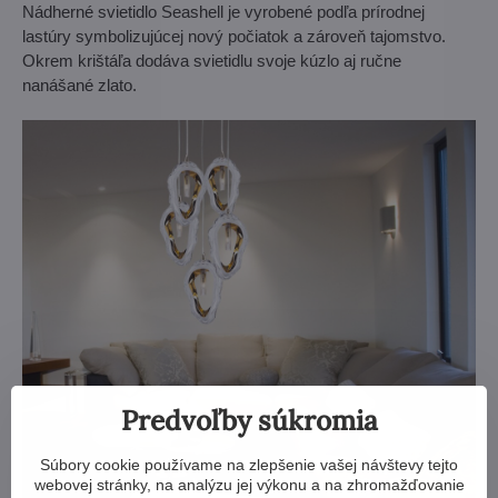
Nádherné svietidlo Seashell je vyrobené podľa prírodnej
lastúry symbolizujúcej nový počiatok a zároveň tajomstvo.
Okrem krištáľa dodáva svietidlu svoje kúzlo aj ručne
nanášané zlato.
Predvoľby súkromia
Súbory cookie používame na zlepšenie vašej návštevy tejto
webovej stránky, na analýzu jej výkonu a na zhromažďovanie