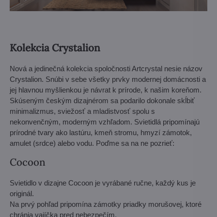
Kolekcia Crystalion
Nová a jedinečná kolekcia spoločnosti Artcrystal nesie názov
Crystalion. Snúbi v sebe všetky prvky modernej domácnosti a
jej hlavnou myšlienkou je návrat k prírode, k našim koreňom.
Skúseným českým dizajnérom sa podarilo dokonale skĺbiť
minimalizmus, sviežosť a mladistvosť spolu s
nekonvenčným, moderným vzhľadom. Svietidlá pripomínajú
prírodné tvary ako lastúru, kmeň stromu, hmyzí zámotok,
amulet (srdce) alebo vodu. Poďme sa na ne pozrieť:
Cocoon
Svietidlo v dizajne Cocoon je vyrábané ručne, každý kus je
originál.
Na prvý pohľad pripomína zámotky priadky morušovej, ktoré
chránia vajíčka pred nebezpečím.