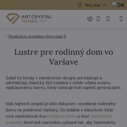
Môj účet
Realizácia projektov Artcrystal-S
Lustre pre rodinný dom vo
Varšave
Zatiaľ čo trendy v interiérovom dizajne prichádzajú a
odchádzajú, klasický štýl zostáva v móde vďaka svojmu
nadčasovému šarmu, ktorý oslovuje ľudí naprieč generáciami.
Náš najnovší projekt je toho dôkazom: osvetlenie rodinného
domu na predmestí Varšavy. Do jedálne v klasickom štýle
sme nainštalovali dva
krištáľové lustre
a šesť
nástenných
svietidiel
, ktoré boli starostlivo vybrané tak, aby harmonicky