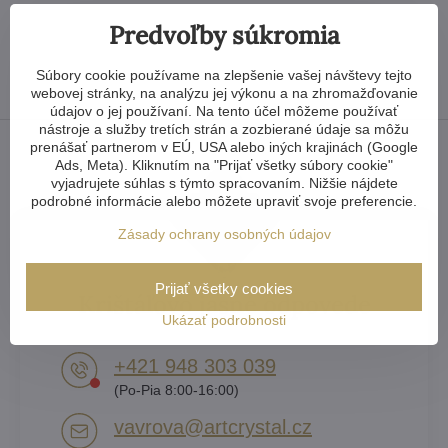
Predvoľby súkromia
Súbory cookie používame na zlepšenie vašej návštevy tejto
webovej stránky, na analýzu jej výkonu a na zhromažďovanie
údajov o jej používaní. Na tento účel môžeme používať
nástroje a služby tretích strán a zozbierané údaje sa môžu
prenášať partnerom v EÚ, USA alebo iných krajinách (Google
Ads, Meta). Kliknutím na "Prijať všetky súbory cookie"
vyjadrujete súhlas s týmto spracovaním. Nižšie nájdete
podrobné informácie alebo môžete upraviť svoje preferencie.
Zásady ochrany osobných údajov
Prijať všetky cookies
Krištáľovo jasné odpovede
Ukázať podrobnosti
+421 948 303 039
(Po-Pia 8:00-16:00)
vavrova​@artcrystal​.cz