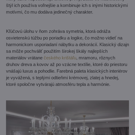
štýl ich používa voľnejšie a kombinuje ich s inými historickými
motívmi, čo mu dodáva jedinečný charakter.
Kľúčovú úlohu v ňom zohráva symetria, ktorá odráža
osvietenskú túžbu po poriadku a logike, čo možno vidieť na
harmonickom usporiadaní nábytku a dekorácií. Klasický dizajn
sa môže pochváliť použitím širokej škály najlepších
materiálov vrátane
českého krištáľu
, mramoru, rôznych
druhov dreva a kovov až po vzácne textílie, ktoré do priestoru
vnášajú luxus a pohodlie. Farebná paleta klasických interiérov
je vyvážená, s teplými odtieňmi krémovej, zlatej a hnedej,
ktoré spoločne vytvárajú atmosféru tepla a harmónie.