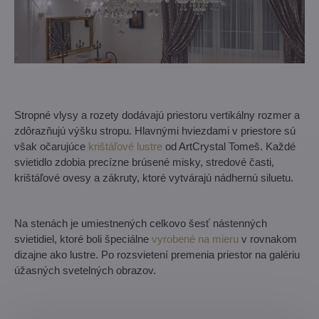
Stropné vlysy a rozety dodávajú priestoru vertikálny rozmer a
zdôrazňujú výšku stropu. Hlavnými hviezdami v priestore sú
však očarujúce
krištáľové lustre
od ArtCrystal Tomeš. Každé
svietidlo zdobia precízne brúsené misky, stredové časti,
krištáľové ovesy a zákruty, ktoré vytvárajú nádhernú siluetu.
Na stenách je umiestnených celkovo šesť nástenných
svietidiel, ktoré boli špeciálne
vyrobené na mieru
v rovnakom
dizajne ako lustre. Po rozsvietení premenia priestor na galériu
úžasných svetelných obrazov.