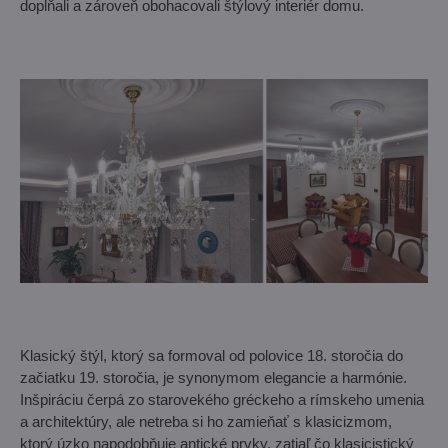
dopĺňali a zároveň obohacovali štýlový interiér domu.
Klasický štýl, ktorý sa formoval od polovice 18. storočia do
začiatku 19. storočia, je synonymom elegancie a harmónie.
Inšpiráciu čerpá zo starovekého gréckeho a rímskeho umenia
a architektúry, ale netreba si ho zamieňať s klasicizmom,
ktorý úzko napodobňuje antické prvky, zatiaľ čo klasicistický