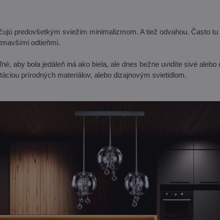
ujú predovšetkým sviežim minimalizmom. A tiež odvahou. Často tu n
tmavšími odtieňmi.
né, aby bola jedáleň iná ako biela, ale dnes bežne uvidíte sivé alebo
áciou prírodných materiálov, alebo dizajnovým svietidlom.