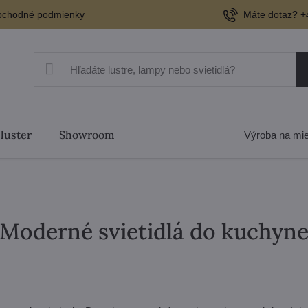
chodné podmienky
Máte dotaz? +
 luster
Showroom
Výroba na mi
Moderné svietidlá do kuchyn