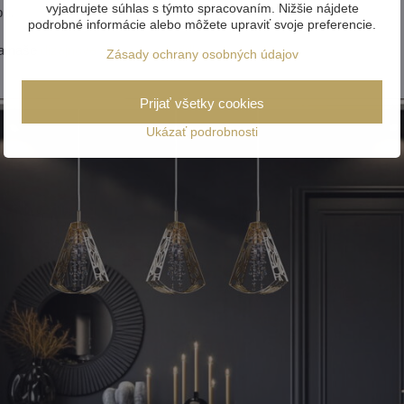
vyjadrujete súhlas s týmto spracovaním. Nižšie nájdete
li.
podrobné informácie alebo môžete upraviť svoje preferencie.
na naše
dizajnové závesné svietidlá
.
Zásady ochrany osobných údajov
Prijať všetky cookies
Ukázať podrobnosti