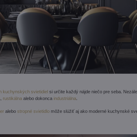
 kuchynských svietidiel
si určite každý nájde niečo pre seba. Nezále
a
,
rustikálna
alebo dokonca
industriálna
.
ter
alebo
stropné svietidlo
môže slúžiť aj ako moderné kuchynské svetl