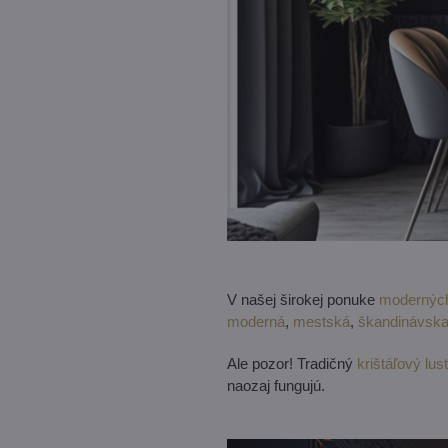
V našej širokej ponuke
moderných
moderná
,
mestská
,
škandinávsk
Ale pozor! Tradičný
krištáľový lus
naozaj fungujú.