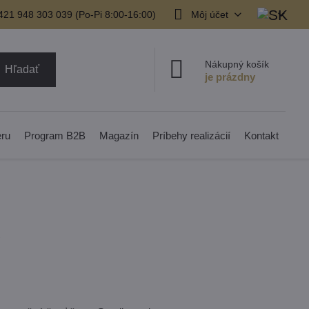
421 948 303 039 (Po-Pi 8:00-16:00)
Môj účet
Nákupný košík
Hľadať
eru
Program B2B
Magazín
Príbehy realizácií
Kontakt
e