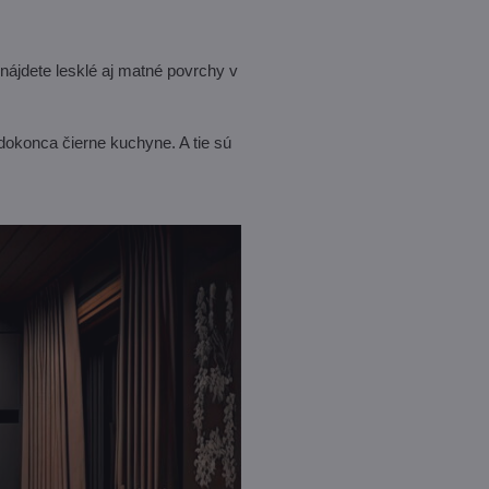
ájdete lesklé aj matné povrchy v
 dokonca čierne kuchyne. A tie sú