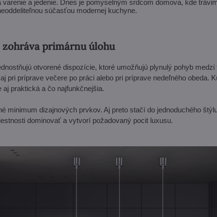
a varenie a jedenie. Dnes je pomyselným srdcom domova, kde trávim
ú neoddeliteľnou súčasťou modernej kuchyne.
 zohráva primárnu úlohu
dnostňujú otvorené dispozície, ktoré umožňujú plynulý pohyb medz
aj pri príprave večere po práci alebo pri príprave nedeľného obeda. 
 aj praktická a čo najfunkčnejšia.
né minimum dizajnových prvkov. Aj preto stačí do jednoduchého št
iestnosti dominovať a vytvorí požadovaný pocit luxusu.