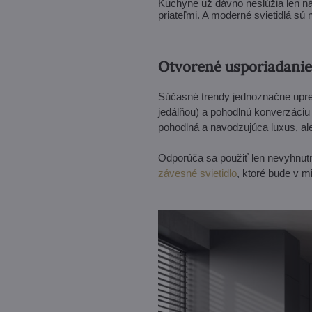
Kuchyne už dávno neslúžia len n
priateľmi. A moderné svietidlá s
Otvorené usporiadanie
Súčasné trendy jednoznačne upre
jedálňou) a pohodlnú konverzáciu 
pohodlná a navodzujúca luxus, ale
Odporúča sa použiť len nevyhnut
závesné svietidlo
, ktoré bude v m