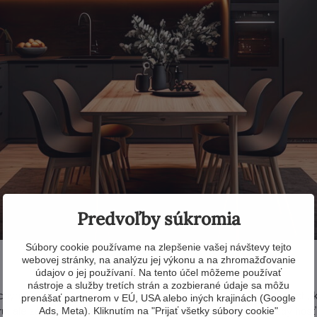
Predvoľby súkromia
Súbory cookie používame na zlepšenie vašej návštevy tejto
webovej stránky, na analýzu jej výkonu a na zhromažďovanie
údajov o jej používaní. Na tento účel môžeme používať
nástroje a služby tretích strán a zozbierané údaje sa môžu
hyne spočíva v detailoch - v tých niekoľkých dizajnových prvkoch, 
prenášať partnerom v EÚ, USA alebo iných krajinách (Google
Ads, Meta). Kliknutím na "Prijať všetky súbory cookie"
éru, ale zároveň na seba upozorňujú. Tak veľmi, že sa vás každý hosť