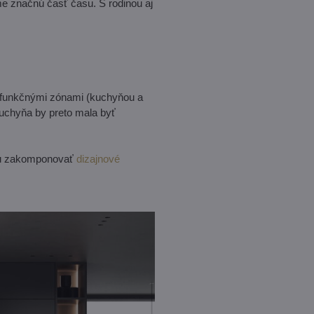
e značnú časť času. S rodinou aj
i funkčnými zónami (kuchyňou a
Kuchyňa by preto mala byť
ýlu zakomponovať
dizajnové