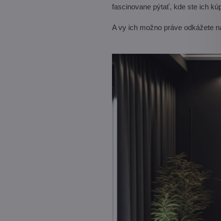
fascinovane pýtať, kde ste ich kúpi
A vy ich možno práve odkážete 