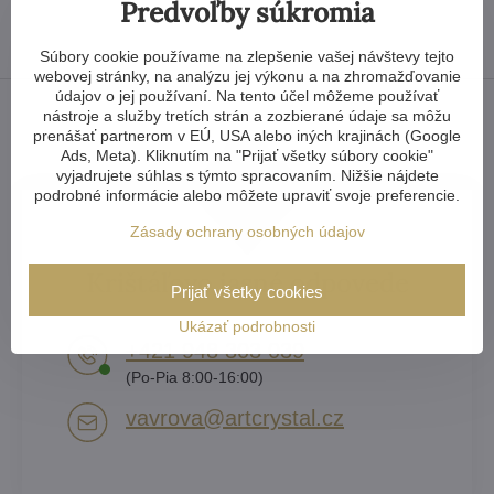
Predvoľby súkromia
Súbory cookie používame na zlepšenie vašej návštevy tejto
webovej stránky, na analýzu jej výkonu a na zhromažďovanie
údajov o jej používaní. Na tento účel môžeme používať
nástroje a služby tretích strán a zozbierané údaje sa môžu
prenášať partnerom v EÚ, USA alebo iných krajinách (Google
Ads, Meta). Kliknutím na "Prijať všetky súbory cookie"
vyjadrujete súhlas s týmto spracovaním. Nižšie nájdete
podrobné informácie alebo môžete upraviť svoje preferencie.
Zásady ochrany osobných údajov
Krištáľovo jasné odpovede
Prijať všetky cookies
Ukázať podrobnosti
+421 948 303 039
(Po-Pia 8:00-16:00)
vavrova​@artcrystal​.cz