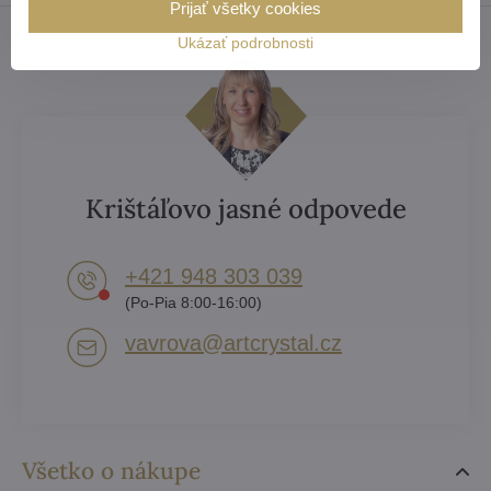
Prijať všetky cookies
Ukázať podrobnosti
Krištáľovo jasné odpovede
+421 948 303 039
(Po-Pia 8:00-16:00)
vavrova​@artcrystal​.cz
Všetko o nákupe