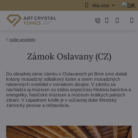
Môj účet
naše projekty
Zámok Oslavany (CZ)
Do obradnej siene zámku v Oslavanoch pri Brne sme dodali
krásny mosadzný odliatkový luster a osem mosadzných
nástenných svietidiel v rovnakom dizajne. V zámku sa
nachádza aj múzeum so stálou expozíciou História baníctva a
energetiky, hasičské múzeum a múzeum krátkych palných
zbraní. V západnom krídle je v súčasnej dobe Mestský
zámocký pivovar a reštaurácia.