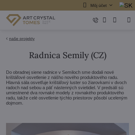
Môj účet
naše projekty
Radnica Semily (CZ)
Do obradnej siene radnice v Semiloch sme dodali nové
krištáľové osvetlenie z nášho nového produktového radu.
Hlavná sála osvetľuje krištáľový luster so žiarovkami v dvoch
radoch nad sebou a päť nástenných svietidiel. V predsálí sú
umiestnené dva rovnaké modely z rovnakého produktového
radu, takže celé osvetlenie týchto priestorov pôsobí uceleným
dojmom.