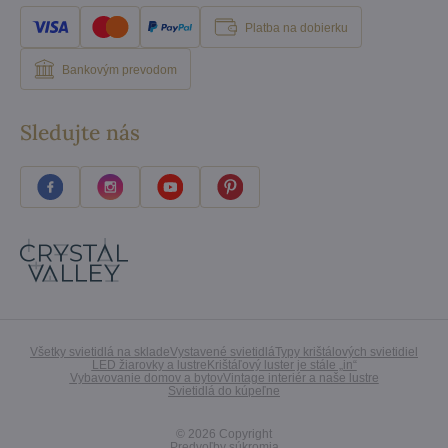
Platba na dobierku
Bankovým prevodom
Sledujte nás
Všetky svietidlá na sklade
Vystavené svietidlá
Typy krištálových svietidiel
LED žiarovky a lustre
Krištáľový luster je stále „in“
Vybavovanie domov a bytov
Vintage interiér a naše lustre
Svietidlá do kúpeľne
©
2026
Copyright
Predvoľby súkromia