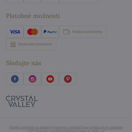
Platobné možnosti
Platba na dobierku
Bankovým prevodom
Sledujte nás
Všetky svietidlá na sklade
Vystavené svietidlá
Typy krištálových svietidiel
LED žiarovky a lustre
Krištáľový luster je stále „in“