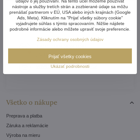
údajov o jej používaní. Na tento účel môžeme používať
nástroje a služby tretích strán a zozbierané údaje sa môžu
prenášať partnerom v EÚ, USA alebo iných krajinách (Google
Ads, Meta). Kliknutím na "Prijať všetky súbory cookie"
vyjadrujete súhlas s týmto spracovaním. Nižšie nájdete
Krištáľovo jasné odpovede
podrobné informácie alebo môžete upraviť svoje preferencie.
Zásady ochrany osobných údajov
+421 948 303 039
(Po-Pia 8:00-16:00)
Prijať všetky cookies
vavrova​@artcrystal​.cz
Ukázať podrobnosti
Všetko o nákupe
Preprava a platba
Záruka a reklamácie
Výroba na mieru