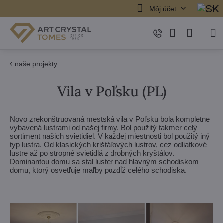
Môj účet
naše projekty
Vila v Poľsku (PL)
Novo zrekonštruovaná mestská vila v Poľsku bola kompletne
vybavená lustrami od našej firmy. Bol použitý takmer celý
sortiment našich svietidiel. V každej miestnosti bol použitý iný
typ lustra. Od klasických krištáľových lustrov, cez odliatkové
lustre až po stropné svietidlá z drobných kryštálov.
Dominantou domu sa stal luster nad hlavným schodiskom
domu, ktorý osvetľuje maľby pozdĺž celého schodiska.