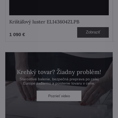
Krištáľový luster EL143604ZLPB
Zobraziť
1 090 €
Krehký tovar? Žiadny problém!
Starostlivé balenie, bezpečná preprava po celej
Európe zadarmo a poistenie tovaru v cene.
Pozrieť video