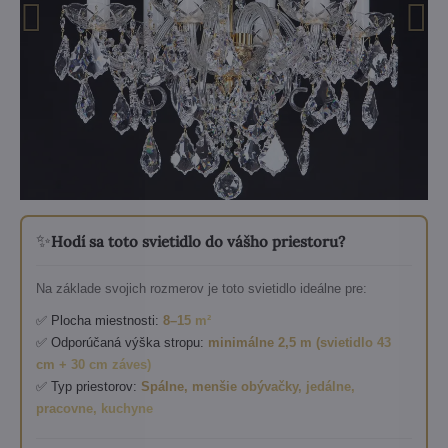
✨
Hodí sa toto svietidlo do vášho priestoru?
Na základe svojich rozmerov je toto svietidlo ideálne pre:
✅ Plocha miestnosti:
8–15 m²
✅ Odporúčaná výška stropu:
minimálne 2,5 m (svietidlo 43
cm + 30 cm záves)
✅ Typ priestorov:
Spálne, menšie obývačky, jedálne,
pracovne, kuchyne