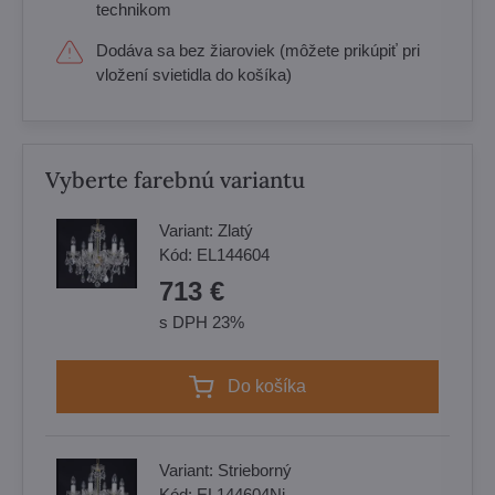
technikom
Dodáva sa bez žiaroviek (môžete prikúpiť pri
vložení svietidla do košíka)
Vyberte farebnú variantu
Variant:
Zlatý
Kód:
EL144604
713 €
s DPH 23%
Do košíka
Variant:
Strieborný
Kód:
EL144604Ni