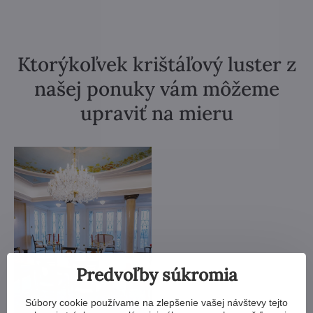
Ktorýkoľvek krištáľový luster z
našej ponuky vám môžeme
upraviť na mieru
Predvoľby súkromia
Súbory cookie používame na zlepšenie vašej návštevy tejto