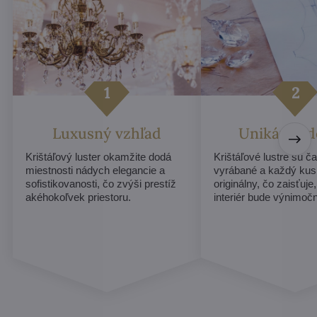
Luxusný vzhľad
Unikátny d
Krištáľový luster okamžite dodá
Krištáľové lustre sú č
miestnosti nádych elegancie a
vyrábané a každý ku
sofistikovanosti, čo zvýši prestíž
originálny, čo zaisťuje
akéhokoľvek priestoru.
interiér bude výnimoč