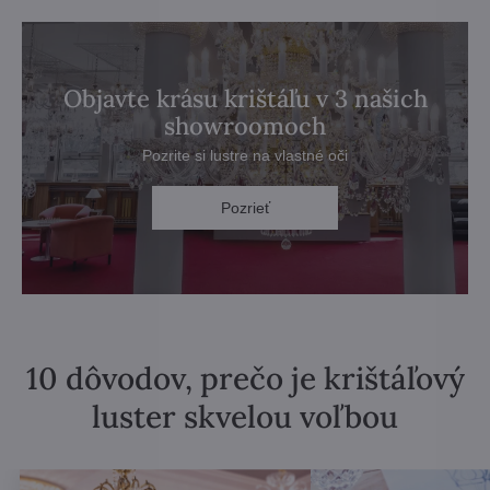
Objavte krásu krištáľu v 3 našich
showroomoch
Pozrite si lustre na vlastné oči
Pozrieť
10 dôvodov, prečo je krištáľový
luster skvelou voľbou