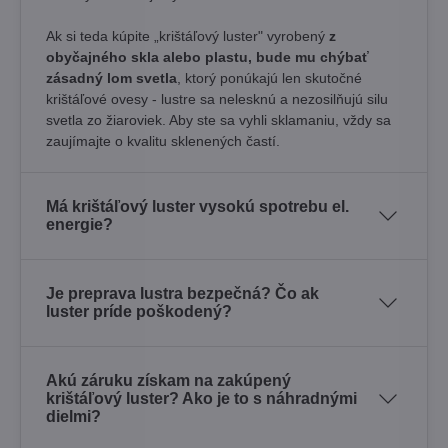
Ak si teda kúpite „krištáľový luster" vyrobený
z
obyčajného skla alebo plastu, bude mu chýbať
zásadný lom svetla
, ktorý ponúkajú len skutočné
krištáľové ovesy - lustre sa nelesknú a nezosilňujú silu
svetla zo žiaroviek. Aby ste sa vyhli sklamaniu, vždy sa
zaujímajte o kvalitu sklenených častí.
Má krištáľový luster vysokú spotrebu el.
energie?
Je preprava lustra bezpečná? Čo ak
luster príde poškodený?
Akú záruku získam na zakúpený
krištáľový luster? Ako je to s náhradnými
dielmi?