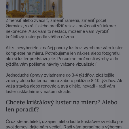
Zmenšiť alebo zväčšiť, zmeniť ramená, zmeniť počet
žiaroviek, skrátiť alebo predĺžiť reťaz - možnosti sú takmer
nekonečné. A ak vám to nestačí, môžeme vám vyrobiť
krištáľový luster podľa vášho návrhu.
Ak si nevyberiete z našej ponuky lustrov, vyrobíme vám luster
kompletne na mieru. Potrebujeme len nákres alebo fotografiu,
ako si luster predstavujete. Posúdime možnosti výroby a do
týždňa vám pošleme návrhy vrátane vizualizácií.
Jednoduché úpravy zvládneme do 3-4 týždňov, zložitejšie
zmeny alebo luster na mieru zaberú približne 8-10 týždňov. Ak
vaša stavba alebo renovácia trvá dlhšie, nevadí - radi vám
luster uskladníme v našom sklade..
Chcete krištáľový luster na mieru? Alebo
len poradiť?
Či už ste architekt, dizajnér, alebo ladíte krištáľové svietidlo pre
svoj domov, dajte nám vedieť. Radi vám poradíme s výberom