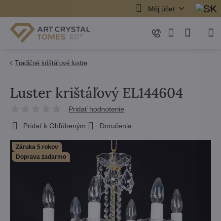
Môj účet
Tradičné krištáľové lustre
Luster krištáľový EL144604
Pridať hodnotenie
Pridať k Obľúbeným
Doručenia
Záruka 5 rokov
Doprava zadarmo