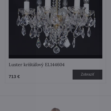
Luster krištáľový EL144604
Zobraziť
713 €