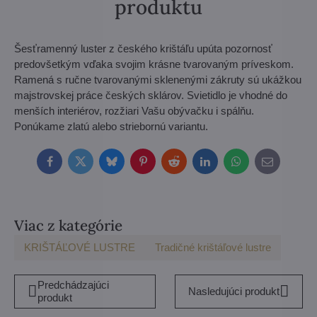
produktu
Šesťramenný luster z českého krištáľu upúta pozornosť
predovšetkým vďaka svojim krásne tvarovaným príveskom.
Ramená s ručne tvarovanými sklenenými zákruty sú ukážkou
majstrovskej práce českých sklárov. Svietidlo je vhodné do
menších interiérov, rozžiari Vašu obývačku i spálňu.
Ponúkame zlatú alebo striebornú variantu.
Facebook
Twitter
Bluesky
Pinterest
Reddit
LinkedIn
WhatsApp
E-
mail
Viac z kategórie
KRIŠTÁĽOVÉ LUSTRE
Tradičné krištáľové lustre
Predchádzajúci
Nasledujúci produkt
produkt