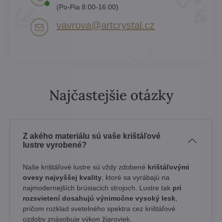
(Po-Pia 8:00-16:00)
vavrova​@artcrystal​.cz
Najčastejšie otázky
Z akého materiálu sú vaše krištáľové
lustre vyrobené?
Naše krištáľové lustre sú vždy zdobené
krištáľovými
ovesy najvyššej kvality
, ktoré sa vyrábajú na
najmodernejších brúsiacich strojoch. Lustre tak
pri
rozsvietení dosahujú výnimočne vysoký lesk
,
pričom rozklad svetelného spektra cez krištáľové
ozdoby znásobuje výkon žiaroviek.