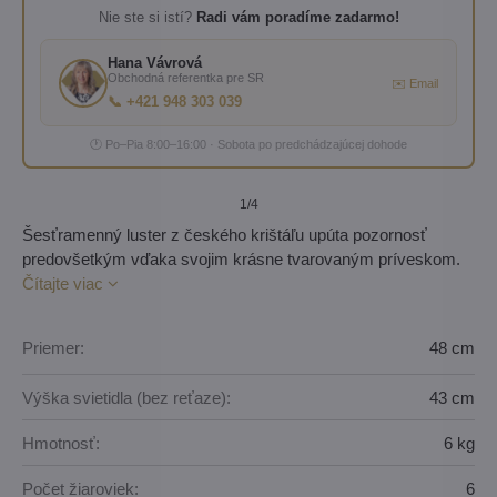
Nie ste si istí?
Radi vám poradíme zadarmo!
Hana Vávrová
Obchodná referentka pre SR
✉️ Email
📞 +421 948 303 039
🕐 Po–Pia 8:00–16:00 · Sobota po predchádzajúcej dohode
1
/4
Šesťramenný luster z českého krištáľu upúta pozornosť
predovšetkým vďaka svojim krásne tvarovaným príveskom.
Čítajte viac
Priemer:
48 cm
Výška svietidla (bez reťaze):
43 cm
Hmotnosť:
6 kg
Počet žiaroviek:
6