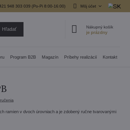
421 948 303 039 (Po-Pi 8:00-16:00)
Môj účet
Nákupný košík
Hľadať
eru
Program B2B
Magazín
Príbehy realizácií
Kontakt
PB
ručenia
ch ramien v dvoch úrovniach a je zdobený ručne tvarovanými