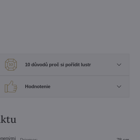
10 důvodů proč si pořídit lustr
Hodnotenie
uktu
lenenými
Priemer:
78 cm