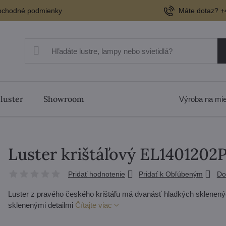
chodné podmienky
Máte dotaz? +
 luster
Showroom
Výroba na mi
Luster krištáľový EL1401202
Pridať hodnotenie
Pridať k Obľúbeným
Do
Luster z pravého českého krištáľu má dvanásť hladkých sklenený
sklenenými detailmi
Čítajte viac