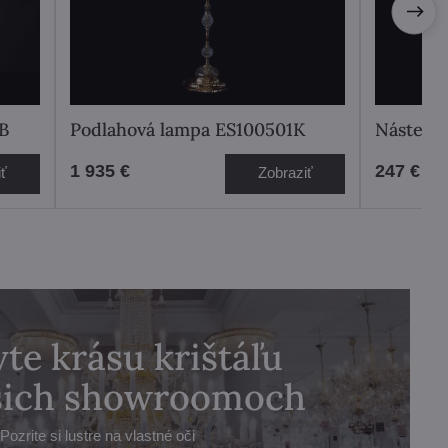
PB
Podlahová lampa ES100501K
Nástenné
1 935 €
247 €
iť
Zobraziť
te krásu krištáľu
ašich showroomoch
Pozrite si lustre na vlastné oči