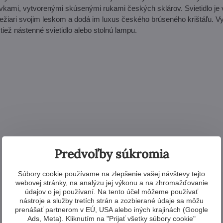
rvkami, vytvorenými skúsenými rukami českých sklárov. Svietidlo je
ežiari svojim leskom a dodá im luxus českého brúseného krištáľu. Vy
iež nástenné svietidlo alebo stolnú lampu.
Predvoľby súkromia
Súbory cookie používame na zlepšenie vašej návštevy tejto
webovej stránky, na analýzu jej výkonu a na zhromažďovanie
údajov o jej používaní. Na tento účel môžeme používať
nástroje a služby tretích strán a zozbierané údaje sa môžu
prenášať partnerom v EÚ, USA alebo iných krajinách (Google
Ads, Meta). Kliknutím na "Prijať všetky súbory cookie"