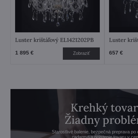
Luster krištáľový EL1421202PB
Luster kri
1 895 €
657 €
Zobraziť
Krehký tovar
Žiadny problé
Starostlivé balenie, bezpečná preprava po 
zadarmo a poistenie tovaru v cen