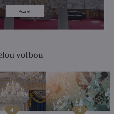
Pozrieť
velou voľbou