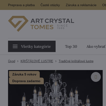
Preprava a platba
Časté otázky
Záruka a reklamácie
Ob
Všetky kategórie
Top 30
Ako vybrať
Úvod
KRIŠTÁĽOVÉ LUSTRE
Tradičné krištáľové lustre
Záruka 5 rokov
Doprava zadarmo