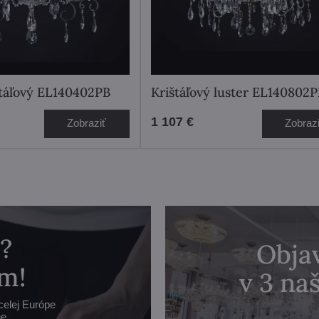
štáľový EL140402PB
Krištáľový luster EL140802
1 107 €
Zobraziť
Zobraz
?
Objav
m!
v 3 n
celej Európe
e.