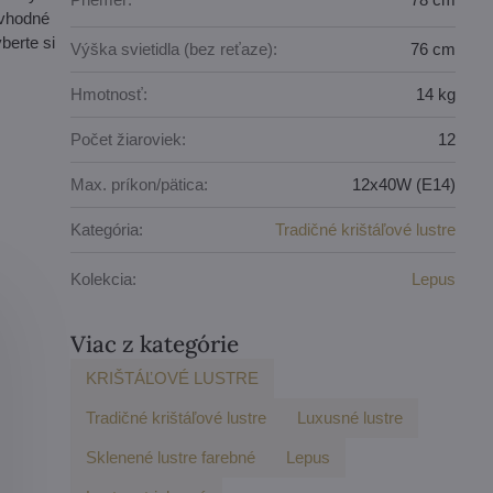
 vhodné
berte si
Výška svietidla (bez reťaze):
76 cm
Hmotnosť:
14 kg
Počet žiaroviek:
12
Max. príkon/pätica:
12x40W (E14)
Kategória:
Tradičné krištáľové lustre
Kolekcia:
Lepus
Viac z kategórie
KRIŠTÁĽOVÉ LUSTRE
Tradičné krištáľové lustre
Luxusné lustre
Sklenené lustre farebné
Lepus