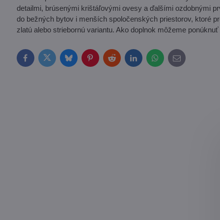
detailmi, brúsenými krištáľovými ovesy a ďalšími ozdobnými p
do bežných bytov i menších spoločenských priestorov, ktoré pr
zlatú alebo striebornú variantu. Ako doplnok môžeme ponúknuť t
Facebook
Twitter
Bluesky
Pinterest
Reddit
LinkedIn
WhatsApp
E-
mail