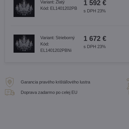
1 592 €
Variant:
Zlatý
Kód:
EL1401202PB
s DPH 23%
1 672 €
Variant:
Strieborný
Kód:
s DPH 23%
EL1401202PBNi
Garancia pravého krištáľového lustra
Doprava zadarmo po celej EU