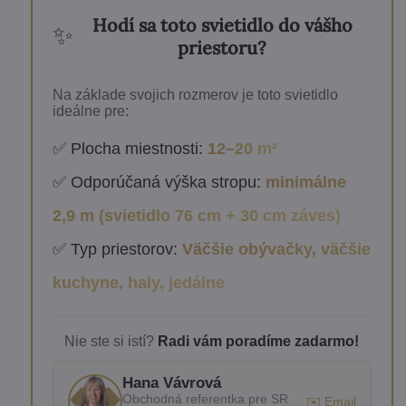
Hodí sa toto svietidlo do vášho
✨
priestoru?
Na základe svojich rozmerov je toto svietidlo
ideálne pre:
✅ Plocha miestnosti:
12–20 m²
✅ Odporúčaná výška stropu:
minimálne
2,9 m (svietidlo 76 cm + 30 cm záves)
✅ Typ priestorov:
Väčšie obývačky, väčšie
kuchyne, haly, jedálne
Nie ste si istí?
Radi vám poradíme zadarmo!
Hana Vávrová
Obchodná referentka pre SR
✉️ Email