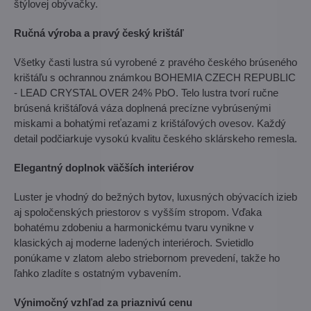
štýlovej obývačky.
Ručná výroba a pravý český krištáľ
Všetky časti lustra sú vyrobené z pravého českého brúseného
krištáľu s ochrannou známkou BOHEMIA CZECH REPUBLIC
- LEAD CRYSTAL OVER 24% PbO. Telo lustra tvorí ručne
brúsená krištáľová váza doplnená precízne vybrúsenými
miskami a bohatými reťazami z krištáľových ovesov. Každý
detail podčiarkuje vysokú kvalitu českého sklárskeho remesla.
Elegantný doplnok väčších interiérov
Luster je vhodný do bežných bytov, luxusných obývacích izieb
aj spoločenských priestorov s vyšším stropom. Vďaka
bohatému zdobeniu a harmonickému tvaru vynikne v
klasických aj moderne ladených interiéroch. Svietidlo
ponúkame v zlatom alebo striebornom prevedení, takže ho
ľahko zladíte s ostatným vybavením.
Výnimočný vzhľad za priaznivú cenu