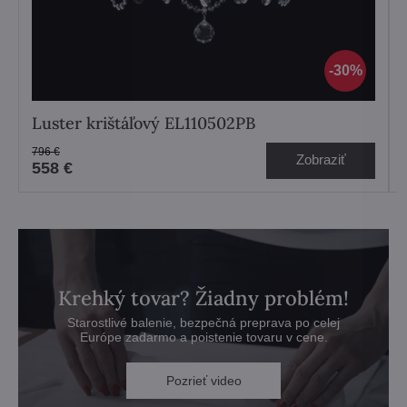
30%
Luster krištáľový EL110502PB
796 €
Zobraziť
558 €
Krehký tovar? Žiadny problém!
Starostlivé balenie, bezpečná preprava po celej
Európe zadarmo a poistenie tovaru v cene.
Pozrieť video