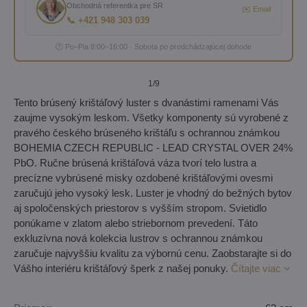
Obchodná referentka pre SR
✉️ Email
📞 +421 948 303 039
🕐 Po–Pia 8:00–16:00 · Sobota po predchádzajúcej dohode
1
/9
Tento brúsený krištáľový luster s dvanástimi ramenami Vás
zaujme vysokým leskom. Všetky komponenty sú vyrobené z
pravého českého brúseného krištáľu s ochrannou známkou
BOHEMIA CZECH REPUBLIC - LEAD CRYSTAL OVER 24%
PbO. Ručne brúsená krištáľová váza tvorí telo lustra a
precízne vybrúsené misky ozdobené krištáľovými ovesmi
zaručujú jeho vysoký lesk. Luster je vhodný do bežných bytov
aj spoločenských priestorov s vyšším stropom. Svietidlo
ponúkame v zlatom alebo striebornom prevedení. Táto
exkluzívna nová kolekcia lustrov s ochrannou známkou
zaručuje najvyššiu kvalitu za výbornú cenu. Zaobstarajte si do
Vášho interiéru krištáľový šperk z našej ponuky.
Čítajte viac