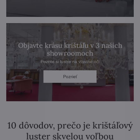
Objavte krásu krištáľu v 3 našich
showroomoch
Pozrite si lustre na vlastné oči
Pozrieť
10 dôvodov, prečo je krištáľový
luster skvelou voľbou