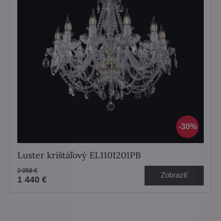
30%
Luster krištáľový EL1101201PB
2 058 €
Zobraziť
1 440 €