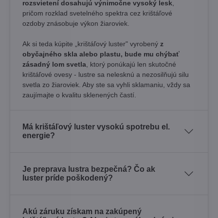
rozsvietení dosahujú výnimočne vysoký lesk
,
pričom rozklad svetelného spektra cez krištáľové
ozdoby znásobuje výkon žiaroviek.
Ak si teda kúpite „krištáľový luster" vyrobený
z
obyčajného skla alebo plastu, bude mu chýbať
zásadný lom svetla
, ktorý ponúkajú len skutočné
krištáľové ovesy - lustre sa nelesknú a nezosilňujú silu
svetla zo žiaroviek. Aby ste sa vyhli sklamaniu, vždy sa
zaujímajte o kvalitu sklenených častí.
Má krištáľový luster vysokú spotrebu el.
energie?
Je preprava lustra bezpečná? Čo ak
luster príde poškodený?
Akú záruku získam na zakúpený