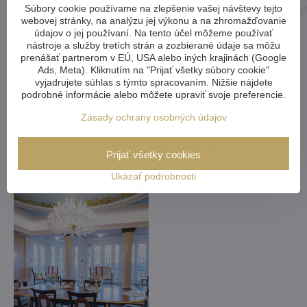
Súbory cookie používame na zlepšenie vašej návštevy tejto
webovej stránky, na analýzu jej výkonu a na zhromažďovanie
údajov o jej používaní. Na tento účel môžeme používať
nástroje a služby tretích strán a zozbierané údaje sa môžu
prenášať partnerom v EÚ, USA alebo iných krajinách (Google
Ads, Meta). Kliknutím na "Prijať všetky súbory cookie"
vyjadrujete súhlas s týmto spracovaním. Nižšie nájdete
Ktorýkoľvek krištáľový luster z
podrobné informácie alebo môžete upraviť svoje preferencie.
Zásady ochrany osobných údajov
našej ponuky vám môžeme
upraviť na mieru
Prijať všetky cookies
Ukázať podrobnosti