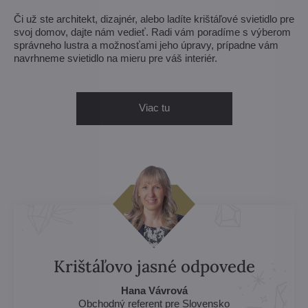
Či už ste architekt, dizajnér, alebo ladíte krištáľové svietidlo pre
svoj domov, dajte nám vedieť. Radi vám poradíme s výberom
správneho lustra a možnosťami jeho úpravy, prípadne vám
navrhneme svietidlo na mieru pre váš interiér.
Viac tu
Krištáľovo jasné odpovede
Hana Vávrová
Obchodný referent pre Slovensko