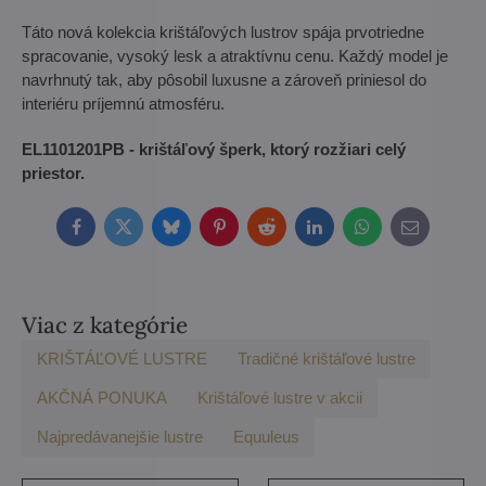
Táto nová kolekcia krištáľových lustrov spája prvotriedne
spracovanie, vysoký lesk a atraktívnu cenu. Každý model je
navrhnutý tak, aby pôsobil luxusne a zároveň priniesol do
interiéru príjemnú atmosféru.
EL1101201PB - krištáľový šperk, ktorý rozžiari celý
priestor.
Facebook
Twitter
Bluesky
Pinterest
Reddit
LinkedIn
WhatsApp
E-
mail
Viac z kategórie
KRIŠTÁĽOVÉ LUSTRE
Tradičné krištáľové lustre
AKČNÁ PONUKA
Krištáľové lustre v akcii
Najpredávanejšie lustre
Equuleus