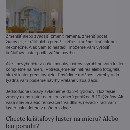
Zmenšiť alebo zväčšiť, zmeniť ramená, zmeniť počet
žiaroviek, skrátiť alebo predĺžiť reťaz - možnosti sú takmer
nekonečné. A ak vám to nestačí, môžeme vám vyrobiť
krištáľový luster podľa vášho návrhu.
Ak si nevyberiete z našej ponuky lustrov, vyrobíme vám luster
kompletne na mieru. Potrebujeme len nákres alebo fotografiu,
ako si luster predstavujete. Posúdime možnosti výroby a do
týždňa vám pošleme návrhy vrátane vizualizácií.
Jednoduché úpravy zvládneme do 3-4 týždňov, zložitejšie
zmeny alebo luster na mieru zaberú približne 8-10 týždňov. Ak
vaša stavba alebo renovácia trvá dlhšie, nevadí - radi vám
luster uskladníme v našom sklade..
Chcete krištáľový luster na mieru? Alebo
len poradiť?