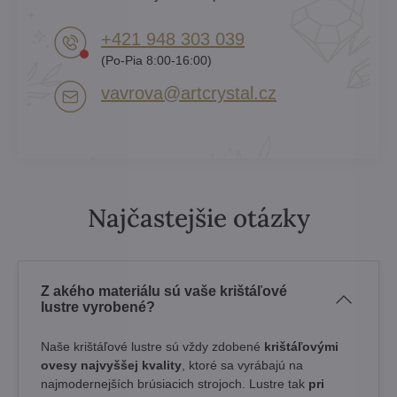
+421 948 303 039
(Po-Pia 8:00-16:00)
vavrova​@artcrystal​.cz
Najčastejšie otázky
Z akého materiálu sú vaše krištáľové
lustre vyrobené?
Naše krištáľové lustre sú vždy zdobené
krištáľovými
ovesy najvyššej kvality
, ktoré sa vyrábajú na
najmodernejších brúsiacich strojoch. Lustre tak
pri