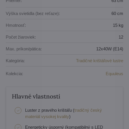
Priemer:
63 cm
Výška svietidla (bez reťaze):
60 cm
Hmotnosť:
15 kg
Počet žiaroviek:
12
Max. príkon/pätica:
12x40W (E14)
Kategória:
Tradičné krištáľové lustre
Kolekcia:
Equuleus
Hlavné vlastnosti
Luster z pravého krištáľu (
tradičný český
materiál vysokej kvality
)
Energeticky úsporný (kompatibilný s LED