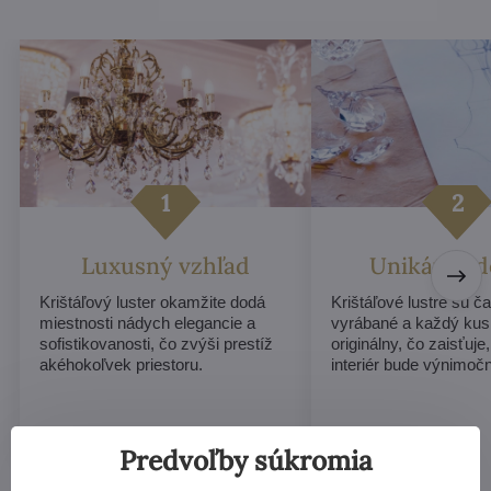
Luxusný vzhľad
Unikátny d
Krištáľový luster okamžite dodá
Krištáľové lustre sú č
miestnosti nádych elegancie a
vyrábané a každý ku
sofistikovanosti, čo zvýši prestíž
originálny, čo zaisťuje
akéhokoľvek priestoru.
interiér bude výnimoč
Predvoľby súkromia