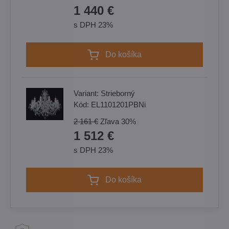
1 440 €
s DPH 23%
Do košíka
Variant:
Strieborný
Kód:
EL1101201PBNi
2 161 €
Zľava
30%
1 512 €
s DPH 23%
Do košíka