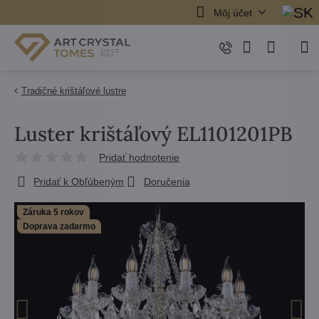
Môj účet
Tradičné krištáľové lustre
Luster krištáľový EL1101201PB
Pridať hodnotenie
Pridať k Obľúbeným
Doručenia
Záruka 5 rokov
Doprava zadarmo