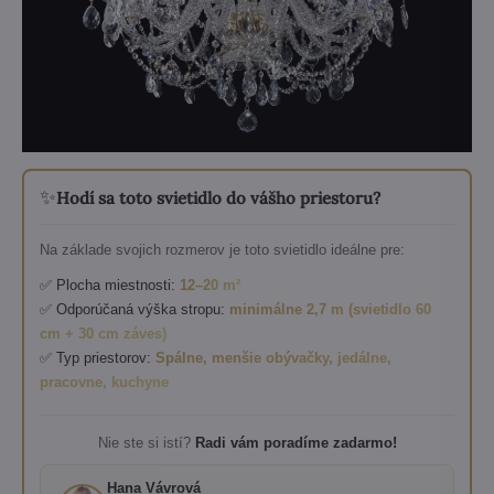
✨
Hodí sa toto svietidlo do vášho priestoru?
Na základe svojich rozmerov je toto svietidlo ideálne pre:
✅ Plocha miestnosti:
12–20 m²
✅ Odporúčaná výška stropu:
minimálne 2,7 m (svietidlo 60
cm + 30 cm záves)
✅ Typ priestorov:
Spálne, menšie obývačky, jedálne,
pracovne, kuchyne
Nie ste si istí?
Radi vám poradíme zadarmo!
Hana Vávrová