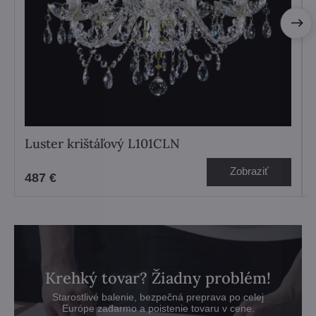
Luster krištáľový L101CLN
Zobraziť
487 €
Krehký tovar? Žiadny problém!
Starostlivé balenie, bezpečná preprava po celej
Európe zadarmo a poistenie tovaru v cene.