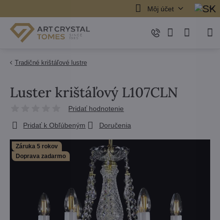
Môj účet
Tradičné krištáľové lustre
Luster krištáľový L107CLN
Pridať hodnotenie
Pridať k Obľúbeným
Doručenia
Záruka 5 rokov
Doprava zadarmo