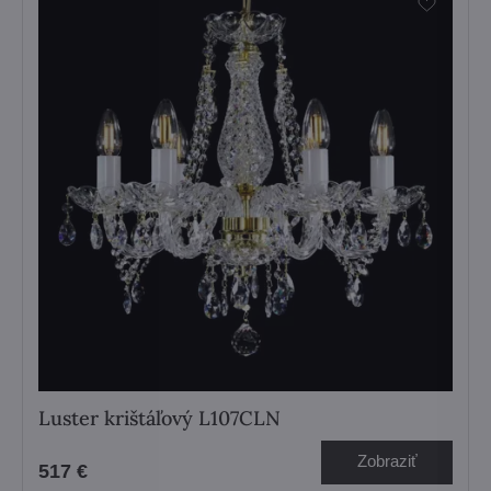
Luster krištáľový L107CLN
Zobraziť
517 €