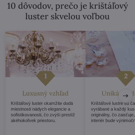
10 dôvodov, prečo je krištáľový
luster skvelou voľbou
Luxusný vzhľad
Unikátny d
Krištáľový luster okamžite dodá
Krištáľové lustre sú č
miestnosti nádych elegancie a
vyrábané a každý ku
sofistikovanosti, čo zvýši prestíž
originálny, čo zaisťuje
akéhokoľvek priestoru.
interiér bude výnimoč