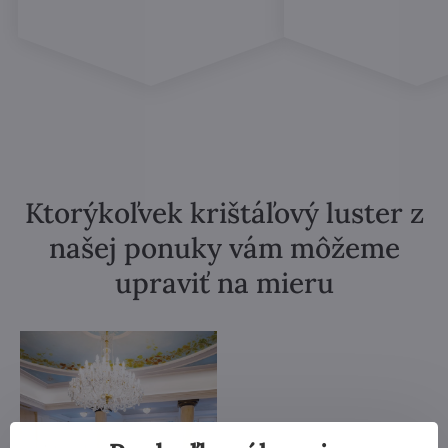
Ktorýkoľvek krištáľový luster z
našej ponuky vám môžeme
upraviť na mieru