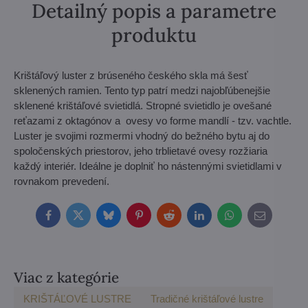
Detailný popis a parametre
produktu
Krištáľový luster z brúseného českého skla má šesť
sklenených ramien. Tento typ patrí medzi najobľúbenejšie
sklenené krištáľové svietidlá. Stropné svietidlo je ovešané
reťazami z oktagónov a ovesy vo forme mandlí - tzv. vachtle.
Luster je svojimi rozmermi vhodný do bežného bytu aj do
spoločenských priestorov, jeho trblietavé ovesy rozžiaria
každý interiér. Ideálne je doplniť ho nástennými svietidlami v
rovnakom prevedení.
Facebook
Twitter
Bluesky
Pinterest
Reddit
LinkedIn
WhatsApp
E-
mail
Viac z kategórie
KRIŠTÁĽOVÉ LUSTRE
Tradičné krištáľové lustre