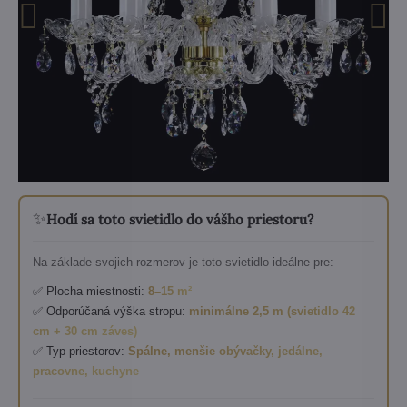
✨
Hodí sa toto svietidlo do vášho priestoru?
Na základe svojich rozmerov je toto svietidlo ideálne pre:
✅ Plocha miestnosti:
8–15 m²
✅ Odporúčaná výška stropu:
minimálne 2,5 m (svietidlo 42
cm + 30 cm záves)
✅ Typ priestorov:
Spálne, menšie obývačky, jedálne,
pracovne, kuchyne