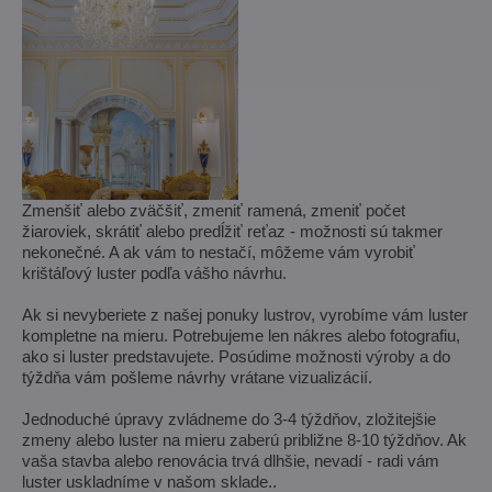
Zmenšiť alebo zväčšiť, zmeniť ramená, zmeniť počet
žiaroviek, skrátiť alebo predĺžiť reťaz - možnosti sú takmer
nekonečné. A ak vám to nestačí, môžeme vám vyrobiť
krištáľový luster podľa vášho návrhu.
Ak si nevyberiete z našej ponuky lustrov, vyrobíme vám luster
kompletne na mieru. Potrebujeme len nákres alebo fotografiu,
ako si luster predstavujete. Posúdime možnosti výroby a do
týždňa vám pošleme návrhy vrátane vizualizácií.
Jednoduché úpravy zvládneme do 3-4 týždňov, zložitejšie
zmeny alebo luster na mieru zaberú približne 8-10 týždňov. Ak
vaša stavba alebo renovácia trvá dlhšie, nevadí - radi vám
luster uskladníme v našom sklade..