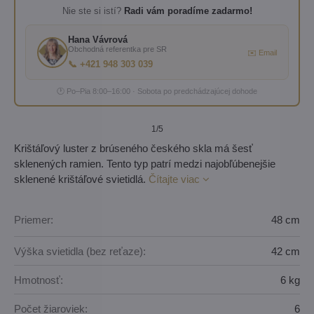
Nie ste si istí?
Radi vám poradíme zadarmo!
Hana Vávrová
Obchodná referentka pre SR
✉️ Email
📞 +421 948 303 039
🕐 Po–Pia 8:00–16:00 · Sobota po predchádzajúcej dohode
1
/5
Krištáľový luster z brúseného českého skla má šesť
sklenených ramien. Tento typ patrí medzi najobľúbenejšie
sklenené krištáľové svietidlá.
Čítajte viac
Priemer:
48 cm
Výška svietidla (bez reťaze):
42 cm
Hmotnosť:
6 kg
Počet žiaroviek:
6