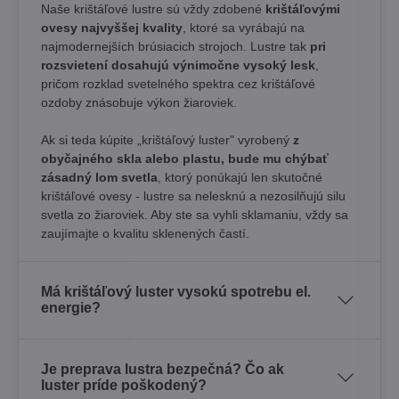
Naše krištáľové lustre sú vždy zdobené
krištáľovými
ovesy najvyššej kvality
, ktoré sa vyrábajú na
najmodernejších brúsiacich strojoch. Lustre tak
pri
rozsvietení dosahujú výnimočne vysoký lesk
,
pričom rozklad svetelného spektra cez krištáľové
ozdoby znásobuje výkon žiaroviek.
Ak si teda kúpite „krištáľový luster" vyrobený
z
obyčajného skla alebo plastu, bude mu chýbať
zásadný lom svetla
, ktorý ponúkajú len skutočné
krištáľové ovesy - lustre sa nelesknú a nezosilňujú silu
svetla zo žiaroviek. Aby ste sa vyhli sklamaniu, vždy sa
zaujímajte o kvalitu sklenených častí.
Má krištáľový luster vysokú spotrebu el.
energie?
Je preprava lustra bezpečná? Čo ak
luster príde poškodený?