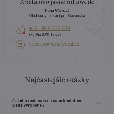
Krištáľovo jasné odpovede
Hana Vávrová
Obchodný referent pre Slovensko
+421 948 303 039
(Po-Pia 8:00-16:00)
vavrova​@artcrystal​.cz
Najčastejšie otázky
Z akého materiálu sú vaše krištáľové
lustre vyrobené?