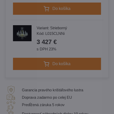
Do košíka
Variant:
Strieborný
Kód:
L015CLNNi
3 427 €
s DPH 23%
Do košíka
Garancia pravého krištáľového lustra
Doprava zadarmo po celej EU
Predĺžená záruka 5 rokov
Dostupnosť náhradných dielov 10 rokov