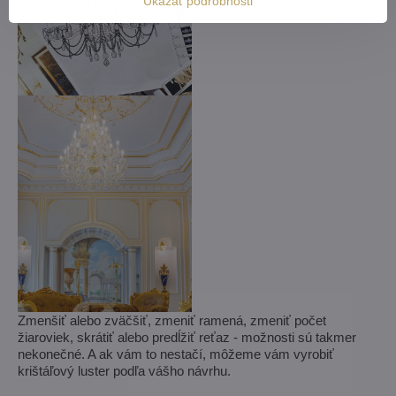
Ukázať podrobnosti
Zmenšiť alebo zväčšiť, zmeniť ramená, zmeniť počet
žiaroviek, skrátiť alebo predĺžiť reťaz - možnosti sú takmer
nekonečné. A ak vám to nestačí, môžeme vám vyrobiť
krištáľový luster podľa vášho návrhu.