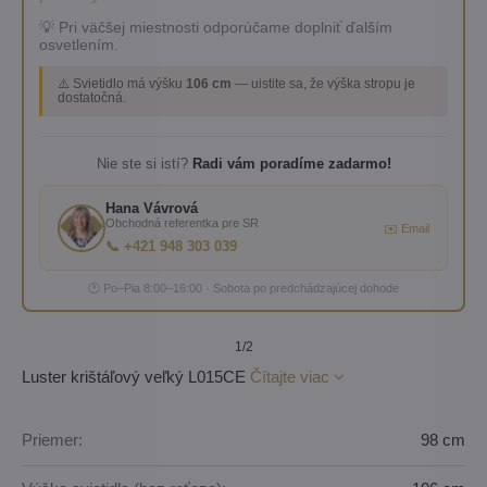
💡 Pri väčšej miestnosti odporúčame doplniť ďalším
osvetlením.
⚠️ Svietidlo má výšku
106 cm
— uistite sa, že výška stropu je
dostatočná.
Nie ste si istí?
Radi vám poradíme zadarmo!
Hana Vávrová
Obchodná referentka pre SR
✉️ Email
📞 +421 948 303 039
🕐 Po–Pia 8:00–16:00 · Sobota po predchádzajúcej dohode
1
/2
Luster krištáľový veľký L015CE
Čítajte viac
Priemer:
98 cm