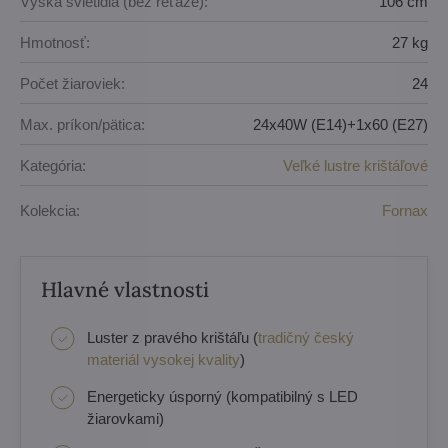
Výška svietidla (bez reťaze):
106 cm
Hmotnosť:
27 kg
Počet žiaroviek:
24
Max. príkon/pätica:
24x40W (E14)+1x60 (E27)
Kategória:
Veľké lustre krištáľové
Kolekcia:
Fornax
Hlavné vlastnosti
Luster z pravého krištáľu (
tradičný český
materiál vysokej kvality
)
Energeticky úsporný (kompatibilný s LED
žiarovkami)