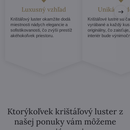
Luxusný vzhľad
Unikátny d
Krištáľový luster okamžite dodá
Krištáľové lustre sú č
miestnosti nádych elegancie a
vyrábané a každý ku
sofistikovanosti, čo zvýši prestíž
originálny, čo zaisťuje
akéhokoľvek priestoru.
interiér bude výnimoč
Ktorýkoľvek krištáľový luster z
našej ponuky vám môžeme