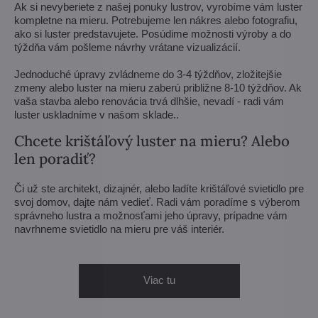
Ak si nevyberiete z našej ponuky lustrov, vyrobíme vám luster
kompletne na mieru. Potrebujeme len nákres alebo fotografiu,
ako si luster predstavujete. Posúdime možnosti výroby a do
týždňa vám pošleme návrhy vrátane vizualizácií.
Jednoduché úpravy zvládneme do 3-4 týždňov, zložitejšie
zmeny alebo luster na mieru zaberú približne 8-10 týždňov. Ak
vaša stavba alebo renovácia trvá dlhšie, nevadí - radi vám
luster uskladníme v našom sklade..
Chcete krištáľový luster na mieru? Alebo
len poradiť?
Či už ste architekt, dizajnér, alebo ladíte krištáľové svietidlo pre
svoj domov, dajte nám vedieť. Radi vám poradíme s výberom
správneho lustra a možnosťami jeho úpravy, prípadne vám
navrhneme svietidlo na mieru pre váš interiér.
Viac tu