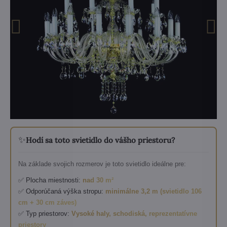
✨
Hodí sa toto svietidlo do vášho priestoru?
Na základe svojich rozmerov je toto svietidlo ideálne pre:
✅ Plocha miestnosti:
nad 30 m²
✅ Odporúčaná výška stropu:
minimálne 3,2 m (svietidlo 106
cm + 30 cm záves)
✅ Typ priestorov:
Vysoké haly, schodiská, reprezentatívne
priestory