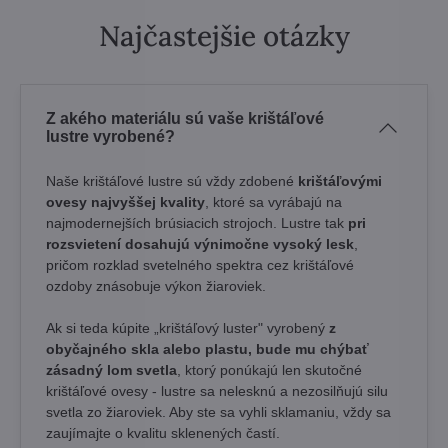
Najčastejšie otázky
Z akého materiálu sú vaše krištáľové
lustre vyrobené?
Naše krištáľové lustre sú vždy zdobené
krištáľovými
ovesy najvyššej kvality
, ktoré sa vyrábajú na
najmodernejších brúsiacich strojoch. Lustre tak
pri
rozsvietení dosahujú výnimočne vysoký lesk
,
pričom rozklad svetelného spektra cez krištáľové
ozdoby znásobuje výkon žiaroviek.
Ak si teda kúpite „krištáľový luster" vyrobený
z
obyčajného skla alebo plastu, bude mu chýbať
zásadný lom svetla
, ktorý ponúkajú len skutočné
krištáľové ovesy - lustre sa nelesknú a nezosilňujú silu
svetla zo žiaroviek. Aby ste sa vyhli sklamaniu, vždy sa
zaujímajte o kvalitu sklenených častí.