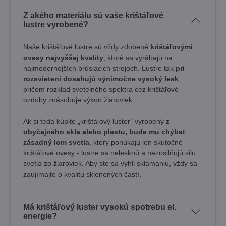
Z akého materiálu sú vaše krištáľové
lustre vyrobené?
Naše krištáľové lustre sú vždy zdobené
krištáľovými
ovesy najvyššej kvality
, ktoré sa vyrábajú na
najmodernejších brúsiacich strojoch. Lustre tak
pri
rozsvietení dosahujú výnimočne vysoký lesk
,
pričom rozklad svetelného spektra cez krištáľové
ozdoby znásobuje výkon žiaroviek.
Ak si teda kúpite „krištáľový luster" vyrobený
z
obyčajného skla alebo plastu, bude mu chýbať
zásadný lom svetla
, ktorý ponúkajú len skutočné
krištáľové ovesy - lustre sa nelesknú a nezosilňujú silu
svetla zo žiaroviek. Aby ste sa vyhli sklamaniu, vždy sa
zaujímajte o kvalitu sklenených častí.
Má krištáľový luster vysokú spotrebu el.
energie?