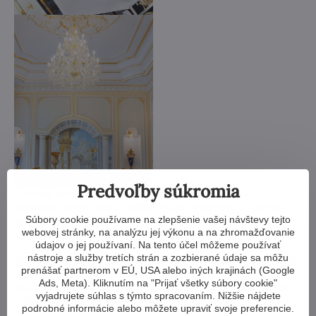
Predvoľby súkromia
Zmenšiť alebo zväčšiť, zmeniť ramená, zmeniť počet
žiaroviek, skrátiť alebo predĺžiť reťaz - možnosti sú takmer
Súbory cookie používame na zlepšenie vašej návštevy tejto
nekonečné. A ak vám to nestačí, môžeme vám vyrobiť
webovej stránky, na analýzu jej výkonu a na zhromažďovanie
krištáľový luster podľa vášho návrhu.
údajov o jej používaní. Na tento účel môžeme používať
nástroje a služby tretích strán a zozbierané údaje sa môžu
Ak si nevyberiete z našej ponuky lustrov, vyrobíme vám luster
prenášať partnerom v EÚ, USA alebo iných krajinách (Google
kompletne na mieru. Potrebujeme len nákres alebo fotografiu,
Ads, Meta). Kliknutím na "Prijať všetky súbory cookie"
ako si luster predstavujete. Posúdime možnosti výroby a do
vyjadrujete súhlas s týmto spracovaním. Nižšie nájdete
týždňa vám pošleme návrhy vrátane vizualizácií.
podrobné informácie alebo môžete upraviť svoje preferencie.