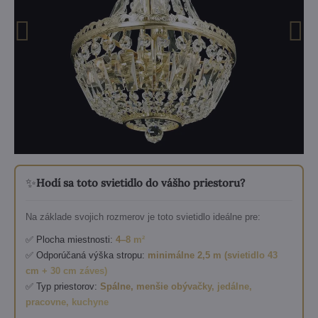
✨
Hodí sa toto svietidlo do vášho priestoru?
Na základe svojich rozmerov je toto svietidlo ideálne pre:
✅ Plocha miestnosti:
4–8 m²
✅ Odporúčaná výška stropu:
minimálne 2,5 m (svietidlo 43
cm + 30 cm záves)
✅ Typ priestorov:
Spálne, menšie obývačky, jedálne,
pracovne, kuchyne