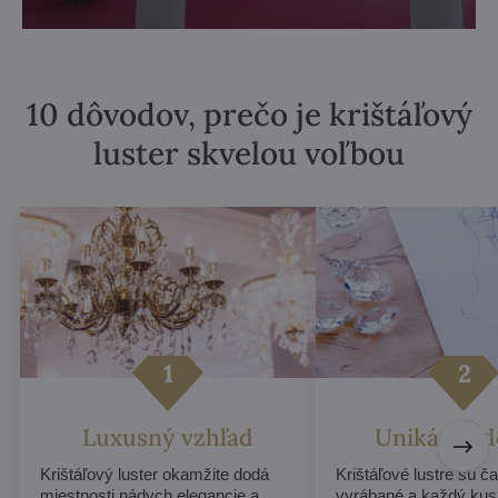
10 dôvodov, prečo je krištáľový
luster skvelou voľbou
Luxusný vzhľad
Unikátny d
Krištáľový luster okamžite dodá
Krištáľové lustre sú č
miestnosti nádych elegancie a
vyrábané a každý ku