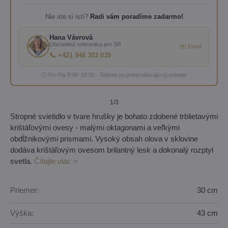
Nie ste si istí?
Radi vám poradíme zadarmo!
Hana Vávrová
Obchodná referentka pre SR
✉️ Email
📞 +421 948 303 039
🕐 Po–Pia 8:00–16:00 · Sobota po predchádzajúcej dohode
1
/3
Stropné svietidlo v tvare hrušky je bohato zdobené trblietavými
krištáľovými ovesy - malými oktagonami a veľkými
obdĺžnikovými prismami. Vysoký obsah olova v sklovine
dodáva krištáľovým ovesom brilantný lesk a dokonalý rozptyl
svetla.
Čítajte viac
Priemer:
30 cm
Výška:
43 cm