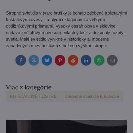
Stropné svietidlo v tvare hrušky je bohato zdobené trblietavými
krištáľovými ovesy - malými oktagonami a veľkými
obdĺžnikovými prismami. Vysoký obsah olova v sklovine
dodáva krištáľovým ovesom brilantný lesk a dokonalý rozptyl
svetla. Malé svietidlo vynikne v historicky aj moderne
zariadených miestnostiach s bežnou výškou stropu.
Facebook
Twitter
Bluesky
Pinterest
Reddit
LinkedIn
WhatsApp
E-
mail
Viac z kategórie
KRIŠTÁĽOVÉ LUSTRE
Závesné svietidlá krištáľové