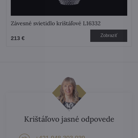
Závesné svietidlo krištáľové L16332
Zobraziť
213 €
Krištáľovo jasné odpovede
+421 948 303 039