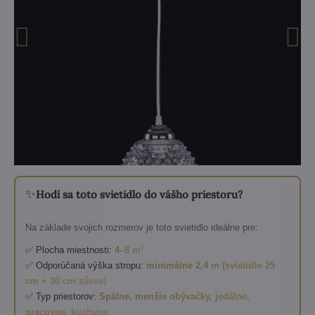
✨
Hodí sa toto svietidlo do vášho priestoru?
Na základe svojich rozmerov je toto svietidlo ideálne pre:
✅ Plocha miestnosti:
4–8 m²
✅ Odporúčaná výška stropu:
minimálne 2,4 m (svietidlo 25
cm + 30 cm záves)
✅ Typ priestorov:
Spálne, menšie obývačky, jedálne,
pracovne, kuchyne