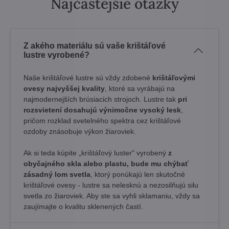
Najčastejšie otázky
Z akého materiálu sú vaše krištáľové
lustre vyrobené?
Naše krištáľové lustre sú vždy zdobené
krištáľovými
ovesy najvyššej kvality
, ktoré sa vyrábajú na
najmodernejších brúsiacich strojoch. Lustre tak
pri
rozsvietení dosahujú výnimočne vysoký lesk
,
pričom rozklad svetelného spektra cez krištáľové
ozdoby znásobuje výkon žiaroviek.
Ak si teda kúpite „krištáľový luster" vyrobený
z
obyčajného skla alebo plastu, bude mu chýbať
zásadný lom svetla
, ktorý ponúkajú len skutočné
krištáľové ovesy - lustre sa nelesknú a nezosilňujú silu
svetla zo žiaroviek. Aby ste sa vyhli sklamaniu, vždy sa
zaujímajte o kvalitu sklenených častí.