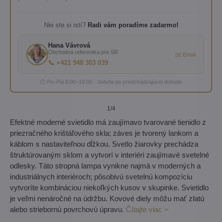
Nie ste si istí?
Radi vám poradíme zadarmo!
Hana Vávrová
Obchodná referentka pre SR
✉️ Email
📞 +421 948 303 039
🕐 Po–Pia 8:00–16:00 · Sobota po predchádzajúcej dohode
1
/4
Efektné moderné svietidlo má zaujímavo tvarované tienidlo z
priezračného krištáľového skla; záves je tvorený lankom a
káblom s nastaviteľnou dĺžkou. Svetlo žiarovky prechádza
štruktúrovaným sklom a vytvorí v interiéri zaujímavé svetelné
odlesky. Táto stropná lampa vynikne najmä v moderných a
industriálnych interiéroch; pôsobivú svetelnú kompozíciu
vytvoríte kombináciou niekoľkých kusov v skupinke. Svietidlo
je veľmi nenáročné na údržbu. Kovové diely môžu mať zlatú
alebo striebornú povrchovú úpravu.
Čítajte viac