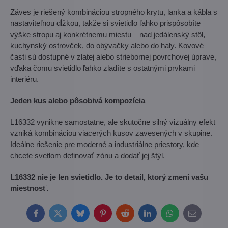
Záves je riešený kombináciou stropného krytu, lanka a kábla s
nastaviteľnou dĺžkou, takže si svietidlo ľahko prispôsobíte
výške stropu aj konkrétnemu miestu – nad jedálenský stôl,
kuchynský ostrovček, do obývačky alebo do haly. Kovové
časti sú dostupné v zlatej alebo striebornej povrchovej úprave,
vďaka čomu svietidlo ľahko zladíte s ostatnými prvkami
interiéru.
Jeden kus alebo pôsobivá kompozícia
L16332 vynikne samostatne, ale skutočne silný vizuálny efekt
vzniká kombináciou viacerých kusov zavesených v skupine.
Ideálne riešenie pre moderné a industriálne priestory, kde
chcete svetlom definovať zónu a dodať jej štýl.
L16332 nie je len svietidlo. Je to detail, ktorý zmení vašu
miestnosť.
Facebook
Twitter
Bluesky
Pinterest
Reddit
LinkedIn
WhatsApp
E-
mail