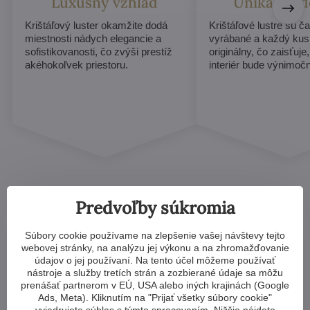
Luxusný vzhľad
Unikátny d
Krištáľový luster okamžite dodá
Krištáľové lustre sú č
miestnosti nádych elegancie a
vyrábané a každý ku
sofistikovanosti, čo zvýši prestíž
originálny, čo zaisťuje
akéhokoľvek priestoru.
interiér bude výnimoč
Predvoľby súkromia
Súbory cookie používame na zlepšenie vašej návštevy tejto
Ktorýkoľvek krištáľový luster z
webovej stránky, na analýzu jej výkonu a na zhromažďovanie
údajov o jej používaní. Na tento účel môžeme používať
našej ponuky vám môžeme
nástroje a služby tretích strán a zozbierané údaje sa môžu
prenášať partnerom v EÚ, USA alebo iných krajinách (Google
upraviť na mieru
Ads, Meta). Kliknutím na "Prijať všetky súbory cookie"