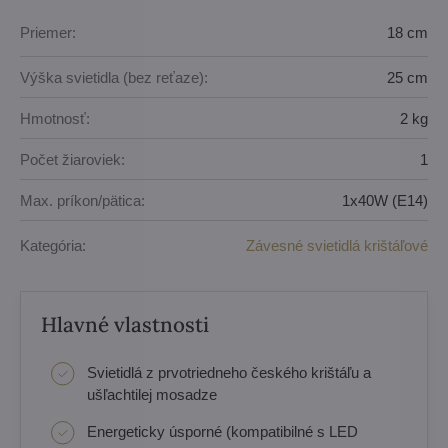
Priemer:
18 cm
Výška svietidla (bez reťaze):
25 cm
Hmotnosť:
2 kg
Počet žiaroviek:
1
Max. príkon/pätica:
1x40W (E14)
Kategória:
Závesné svietidlá krištáľové
Hlavné vlastnosti
Svietidlá z prvotriedneho českého krištáľu a
ušľachtilej mosadze
Energeticky úsporné (kompatibilné s LED