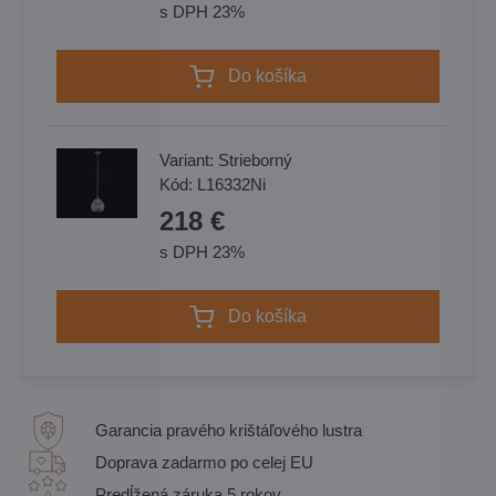
s DPH 23%
Do košíka
Variant:
Strieborný
Kód:
L16332Ni
218 €
s DPH 23%
Do košíka
Garancia pravého krištáľového lustra
Doprava zadarmo po celej EU
Predĺžená záruka 5 rokov