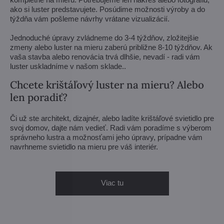
ako si luster predstavujete. Posúdime možnosti výroby a do
týždňa vám pošleme návrhy vrátane vizualizácií.
Jednoduché úpravy zvládneme do 3-4 týždňov, zložitejšie
zmeny alebo luster na mieru zaberú približne 8-10 týždňov. Ak
vaša stavba alebo renovácia trvá dlhšie, nevadí - radi vám
luster uskladníme v našom sklade..
Chcete krištáľový luster na mieru? Alebo
len poradiť?
Či už ste architekt, dizajnér, alebo ladíte krištáľové svietidlo pre
svoj domov, dajte nám vedieť. Radi vám poradíme s výberom
správneho lustra a možnosťami jeho úpravy, prípadne vám
navrhneme svietidlo na mieru pre váš interiér.
Viac tu