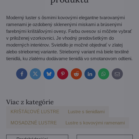
Moderný luster s ôsmimi kovovými elegantne tvarovanými
ramenami je ozdobený sklenenými miskami a brúsenými
farebnými krištáľovými ovesy. Farbu ovesov si môžete vybrať
v priloženej vzorkovnici. Je vhodný predovšetkým do
moderných interiérov. Svietidlo je možné objednať v zlatej
alebo striebornej variante. Strieborný variant má biele textilné
tienidlá, ku zlatému dodávame tienidlá vo smotanovom odtieni.
Facebook
Twitter
Bluesky
Pinterest
Reddit
LinkedIn
WhatsApp
E-
mail
Viac z kategórie
KRIŠTÁĽOVÉ LUSTRE
Lustre s tienidlami
MOSADZNÉ LUSTRE
Lustre s kovovými ramenami