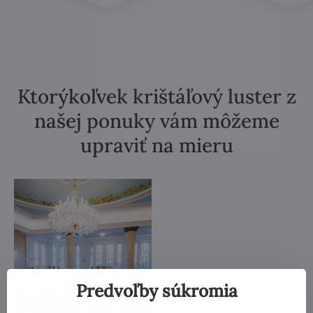
Ktorýkoľvek krištáľový luster z
našej ponuky vám môžeme
upraviť na mieru
Predvoľby súkromia