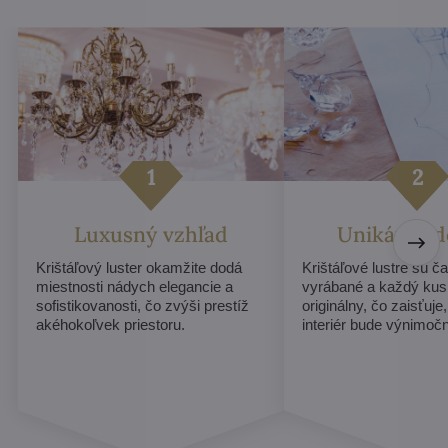
Luxusný vzhľad
Unikátny d
Krištáľový luster okamžite dodá
Krištáľové lustre sú č
miestnosti nádych elegancie a
vyrábané a každý ku
sofistikovanosti, čo zvýši prestíž
originálny, čo zaisťuje
akéhokoľvek priestoru.
interiér bude výnimoč