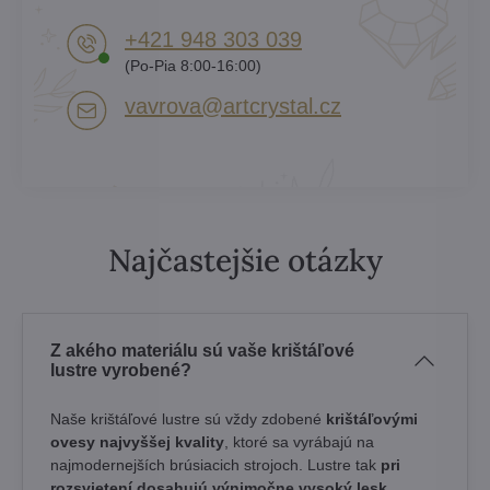
+421 948 303 039
(Po-Pia 8:00-16:00)
vavrova​@artcrystal​.cz
Najčastejšie otázky
Z akého materiálu sú vaše krištáľové
lustre vyrobené?
Naše krištáľové lustre sú vždy zdobené
krištáľovými
ovesy najvyššej kvality
, ktoré sa vyrábajú na
najmodernejších brúsiacich strojoch. Lustre tak
pri
rozsvietení dosahujú výnimočne vysoký lesk
,