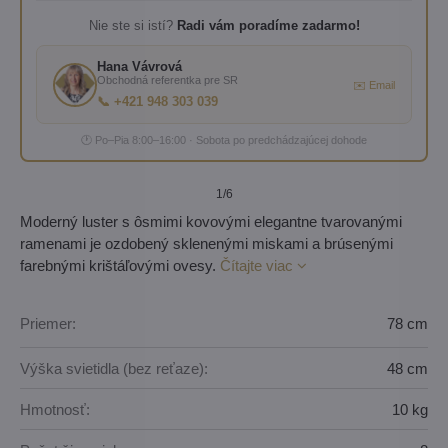
Nie ste si istí?
Radi vám poradíme zadarmo!
Hana Vávrová
Obchodná referentka pre SR
✉️ Email
📞 +421 948 303 039
🕐 Po–Pia 8:00–16:00 · Sobota po predchádzajúcej dohode
1
/6
Moderný luster s ôsmimi kovovými elegantne tvarovanými
ramenami je ozdobený sklenenými miskami a brúsenými
farebnými krištáľovými ovesy.
Čítajte viac
Priemer:
78 cm
Výška svietidla (bez reťaze):
48 cm
Hmotnosť:
10 kg