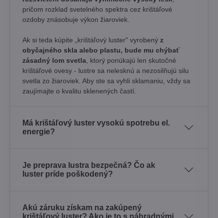
pričom rozklad svetelného spektra cez krištáľové
ozdoby znásobuje výkon žiaroviek.
Ak si teda kúpite „krištáľový luster" vyrobený
z
obyčajného skla alebo plastu, bude mu chýbať
zásadný lom svetla
, ktorý ponúkajú len skutočné
krištáľové ovesy - lustre sa nelesknú a nezosilňujú silu
svetla zo žiaroviek. Aby ste sa vyhli sklamaniu, vždy sa
zaujímajte o kvalitu sklenených častí.
Má krištáľový luster vysokú spotrebu el.
energie?
Je preprava lustra bezpečná? Čo ak
luster príde poškodený?
Akú záruku získam na zakúpený
krištáľový luster? Ako je to s náhradnými