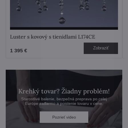
Luster s kovový s tienidlami L174CE
Zobraziť
1 395 €
Krehký tovar? Žiadny problém!
Starostlivé balenie, bezpečná preprava po celej
Európe zadarmo a poistenie tovaru v cene.
Pozrieť video