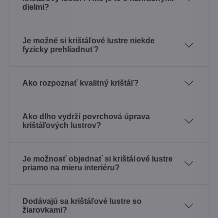
dielmi?
Je možné si krištáľové lustre niekde
fyzicky prehliadnuť?
Ako rozpoznať kvalitný krištáľ?
Ako dlho vydrží povrchová úprava
krištáľových lustrov?
Je možnosť objednať si krištáľové lustre
priamo na mieru interiéru?
Dodávajú sa krištáľové lustre so
žiarovkami?