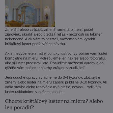
Zmenšiť alebo zväčšiť, zmeniť ramená, zmeniť počet
žiaroviek, skrátiť alebo predĺžiť reťaz - možnosti sú takmer
nekonečné. A ak vám to nestačí, môžeme vám vyrobiť
krištáľový luster podľa vášho návrhu.
Ak si nevyberiete z našej ponuky lustrov, vyrobíme vám luster
kompletne na mieru. Potrebujeme len nákres alebo fotografiu,
ako si luster predstavujete. Posúdime možnosti výroby a do
týždňa vám pošleme návrhy vrátane vizualizácií.
Jednoduché úpravy zvládneme do 3-4 týždňov, zložitejšie
zmeny alebo luster na mieru zaberú približne 8-10 týždňov. Ak
vaša stavba alebo renovácia trvá dlhšie, nevadí - radi vám
luster uskladníme v našom sklade..
Chcete krištáľový luster na mieru? Alebo
len poradiť?