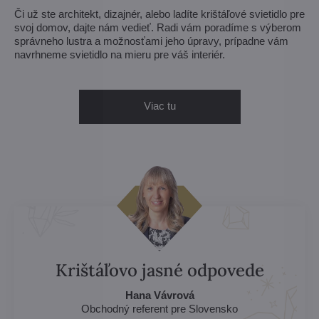
Či už ste architekt, dizajnér, alebo ladíte krištáľové svietidlo pre
svoj domov, dajte nám vedieť. Radi vám poradíme s výberom
správneho lustra a možnosťami jeho úpravy, prípadne vám
navrhneme svietidlo na mieru pre váš interiér.
Viac tu
Krištáľovo jasné odpovede
Hana Vávrová
Obchodný referent pre Slovensko