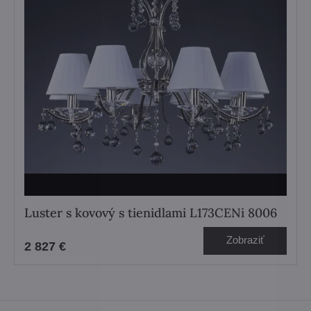
Luster s kovový s tienidlami L173CENi 8006
Zobraziť
2 827 €