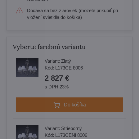
Dodáva sa bez žiaroviek (môžete prikúpiť pri
vložení svietidla do košíka)
Vyberte farebnú variantu
Variant:
Zlatý
Kód:
L173CE 8006
2 827 €
s DPH 23%
Do košíka
Variant:
Strieborný
Kód:
L173CENi 8006