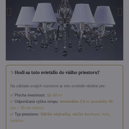
✨
Hodí sa toto svietidlo do vášho priestoru?
Na základe svojich rozmerov je toto svietidlo ideálne pre:
✅ Plocha miestnosti:
12–20 m²
✅ Odporúčaná výška stropu:
minimálne 2,6 m (svietidlo 48
cm + 30 cm záves)
✅ Typ priestorov:
Väčšie obývačky, väčšie kuchyne, haly,
jedálne