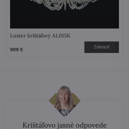
Luster krištáľový AL015K
Zobraziť
909 €
Krištáľovo jasné odpovede