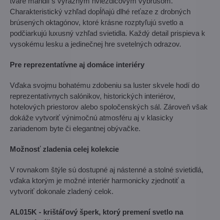
tvare mandlí s výrazným hviezdicovým výbrusom.
Charakteristický vzhľad dopĺňajú dlhé reťaze z drobných
brúsených oktagónov, ktoré krásne rozptyľujú svetlo a
podčiarkujú luxusný vzhľad svietidla. Každý detail prispieva k
vysokému lesku a jedinečnej hre svetelných odrazov.
Pre reprezentatívne aj domáce interiéry
Vďaka svojmu bohatému zdobeniu sa luster skvele hodí do
reprezentatívnych salónikov, historických interiérov,
hotelových priestorov alebo spoločenských sál. Zároveň však
dokáže vytvoriť výnimočnú atmosféru aj v klasicky
zariadenom byte či elegantnej obývačke.
Možnosť zladenia celej kolekcie
V rovnakom štýle sú dostupné aj nástenné a stolné svietidlá,
vďaka ktorým je možné interiér harmonicky zjednotiť a
vytvoriť dokonale zladený celok.
AL015K - krištáľový šperk, ktorý premení svetlo na