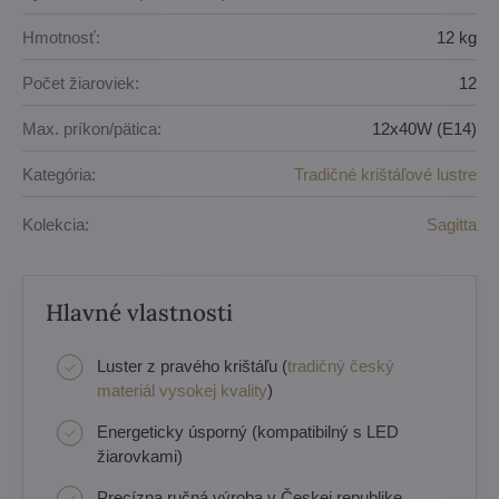
Hmotnosť:
12 kg
Počet žiaroviek:
12
Max. príkon/pätica:
12x40W (E14)
Kategória:
Tradičné krištáľové lustre
Kolekcia:
Sagitta
Hlavné vlastnosti
Luster z pravého krištáľu (
tradičný český
materiál vysokej kvality
)
Energeticky úsporný (kompatibilný s LED
žiarovkami)
Precízna ručná výroba v Českej republike