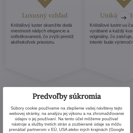
Luxusný vzhľad
Unikátny d
Krištáľový luster okamžite dodá
Krištáľové lustre sú č
miestnosti nádych elegancie a
vyrábané a každý ku
sofistikovanosti, čo zvýši prestíž
originálny, čo zaisťuje
akéhokoľvek priestoru.
interiér bude výnimoč
Predvoľby súkromia
Súbory cookie používame na zlepšenie vašej návštevy tejto
webovej stránky, na analýzu jej výkonu a na zhromažďovanie
Ktorýkoľvek krištáľový luster z
údajov o jej používaní. Na tento účel môžeme používať
nástroje a služby tretích strán a zozbierané údaje sa môžu
našej ponuky vám môžeme
prenášať partnerom v EÚ, USA alebo iných krajinách (Google