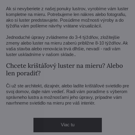
Ak si nevyberiete z našej ponuky lustrov, vyrobíme vám luster
kompletne na mieru. Potrebujeme len nákres alebo fotografiu,
ako si luster predstavujete. Posúdime možnosti výroby a do
týždňa vám pošleme návrhy vrátane vizualizácií.
Jednoduché úpravy zvládneme do 3-4 týždňov, zložitejšie
zmeny alebo luster na mieru zaberú približne 8-10 týždňov. Ak
vaša stavba alebo renovácia trvá dlhšie, nevadí - radi vám
luster uskladníme v našom sklade..
Chcete krištáľový luster na mieru? Alebo
len poradiť?
Či už ste architekt, dizajnér, alebo ladíte krištáľové svietidlo pre
svoj domov, dajte nám vedieť. Radi vám poradíme s výberom
správneho lustra a možnosťami jeho úpravy, prípadne vám
navrhneme svietidlo na mieru pre váš interiér.
Viac tu