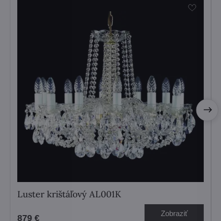
Luster krištáľový AL001K
Zobraziť
879 €