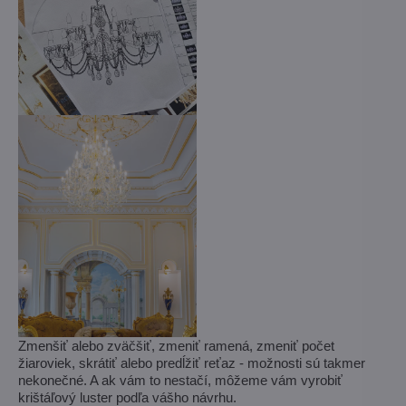
Zmenšiť alebo zväčšiť, zmeniť ramená, zmeniť počet
žiaroviek, skrátiť alebo predĺžiť reťaz - možnosti sú takmer
nekonečné. A ak vám to nestačí, môžeme vám vyrobiť
krištáľový luster podľa vášho návrhu.