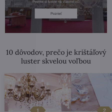
Pozrite si lustre na vlastné oči
Pozrieť
10 dôvodov, prečo je krištáľový
luster skvelou voľbou