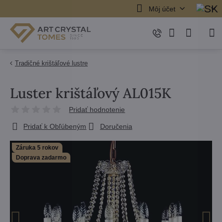
Môj účet
Tradičné krištáľové lustre
Luster krištáľový AL015K
Pridať hodnotenie
Pridať k Obľúbeným
Doručenia
Záruka 5 rokov
Doprava zadarmo