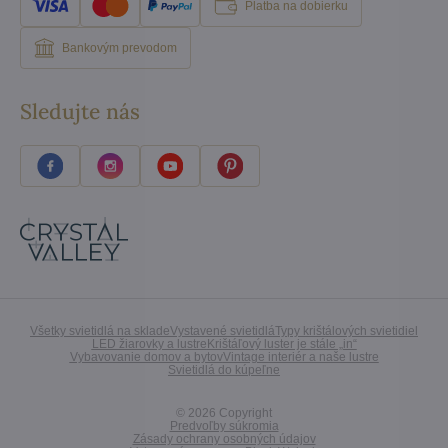
Platba na dobierku
Bankovým prevodom
Sledujte nás
Všetky svietidlá na sklade
Vystavené svietidlá
Typy krištálových svietidiel
LED žiarovky a lustre
Krištáľový luster je stále „in“
Vybavovanie domov a bytov
Vintage interiér a naše lustre
Svietidlá do kúpeľne
©
2026
Copyright
Predvoľby súkromia
Zásady ochrany osobných údajov