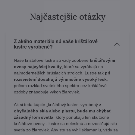
Najčastejšie otázky
Z akého materiálu sú vaše krištáľové
lustre vyrobené?
Naše krištáľové lustre sú vždy zdobené
krištáľovými
ovesy najvyššej kvality
, ktoré sa vyrábajú na
najmodernejších brúsiacich strojoch. Lustre tak
pri
rozsvietení dosahujú výnimočne vysoký lesk
,
pričom rozklad svetelného spektra cez krištáľové
ozdoby znásobuje výkon žiaroviek.
Ak si teda kúpite „krištáľový luster" vyrobený
z
obyčajného skla alebo plastu, bude mu chýbať
zásadný lom svetla
, ktorý ponúkajú len skutočné
krištáľové ovesy - lustre sa nelesknú a nezosilňujú silu
svetla zo žiaroviek. Aby ste sa vyhli sklamaniu, vždy sa