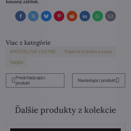
luxusný zážitok.
Facebook
Twitter
Bluesky
Pinterest
Reddit
LinkedIn
WhatsApp
E-
mail
Viac z kategórie
KRIŠTÁĽOVÉ LUSTRE
Tradičné krištáľové lustre
Sagitta
Predchádzajúci
Nasledujúci produkt
produkt
Ďalšie produkty z kolekcie