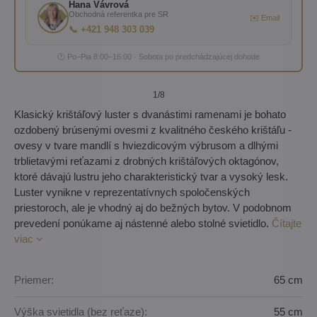
Hana Vávrová
Obchodná referentka pre SR
✉️ Email
📞 +421 948 303 039
🕐 Po–Pia 8:00–16:00 · Sobota po predchádzajúcej dohode
1
/8
Klasický krištáľový luster s dvanástimi ramenami je bohato
ozdobený brúsenými ovesmi z kvalitného českého krištáľu -
ovesy v tvare mandlí s hviezdicovým výbrusom a dlhými
trblietavými reťazami z drobných krištáľových oktagónov,
ktoré dávajú lustru jeho charakteristický tvar a vysoký lesk.
Luster vynikne v reprezentatívnych spoločenských
priestoroch, ale je vhodný aj do bežných bytov. V podobnom
prevedení ponúkame aj nástenné alebo stolné svietidlo.
Čítajte
viac
Priemer:
65 cm
Výška svietidla (bez reťaze):
55 cm