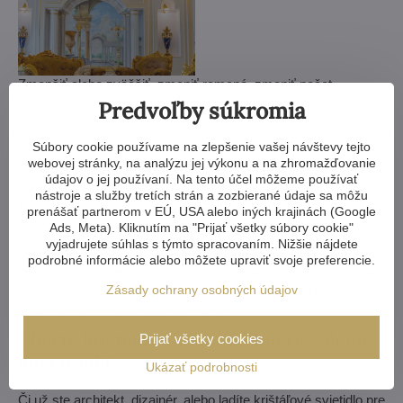
Zmenšiť alebo zväčšiť, zmeniť ramená, zmeniť počet
žiaroviek, skrátiť alebo predĺžiť reťaz - možnosti sú takmer
Predvoľby súkromia
nekonečné. A ak vám to nestačí, môžeme vám vyrobiť
krištáľový luster podľa vášho návrhu.
Súbory cookie používame na zlepšenie vašej návštevy tejto
webovej stránky, na analýzu jej výkonu a na zhromažďovanie
Ak si nevyberiete z našej ponuky lustrov, vyrobíme vám luster
údajov o jej používaní. Na tento účel môžeme používať
kompletne na mieru. Potrebujeme len nákres alebo fotografiu,
nástroje a služby tretích strán a zozbierané údaje sa môžu
ako si luster predstavujete. Posúdime možnosti výroby a do
prenášať partnerom v EÚ, USA alebo iných krajinách (Google
týždňa vám pošleme návrhy vrátane vizualizácií.
Ads, Meta). Kliknutím na "Prijať všetky súbory cookie"
vyjadrujete súhlas s týmto spracovaním. Nižšie nájdete
Jednoduché úpravy zvládneme do 3-4 týždňov, zložitejšie
podrobné informácie alebo môžete upraviť svoje preferencie.
zmeny alebo luster na mieru zaberú približne 8-10 týždňov. Ak
vaša stavba alebo renovácia trvá dlhšie, nevadí - radi vám
Zásady ochrany osobných údajov
luster uskladníme v našom sklade..
Chcete krištáľový luster na mieru? Alebo
Prijať všetky cookies
len poradiť?
Ukázať podrobnosti
Či už ste architekt, dizajnér, alebo ladíte krištáľové svietidlo pre