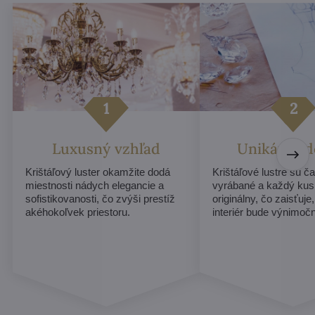
Luxusný vzhľad
Unikátny d
Krištáľový luster okamžite dodá
Krištáľové lustre sú č
miestnosti nádych elegancie a
vyrábané a každý ku
sofistikovanosti, čo zvýši prestíž
originálny, čo zaisťuje
akéhokoľvek priestoru.
interiér bude výnimoč