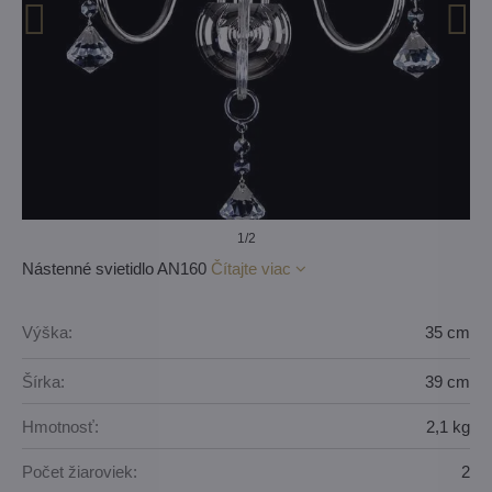
1
/2
Nástenné svietidlo AN160
Čítajte viac
Výška:
35 cm
Šírka:
39 cm
Hmotnosť:
2,1 kg
Počet žiaroviek:
2