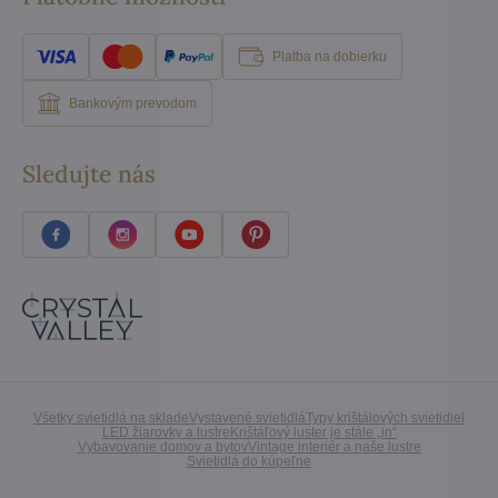
Platba na dobierku
Bankovým prevodom
Sledujte nás
Všetky svietidlá na sklade
Vystavené svietidlá
Typy krištálových svietidiel
LED žiarovky a lustre
Krištáľový luster je stále „in“
Vybavovanie domov a bytov
Vintage interiér a naše lustre
Svietidlá do kúpeľne