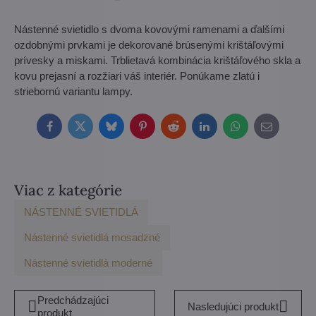
Nástenné svietidlo s dvoma kovovými ramenami a ďalšími
ozdobnými prvkami je dekorované brúsenými krištáľovými
prívesky a miskami. Trblietavá kombinácia krištáľového skla a
kovu prejasní a rozžiari váš interiér. Ponúkame zlatú i
striebornú variantu lampy.
Facebook
Twitter
Bluesky
Pinterest
Reddit
LinkedIn
WhatsApp
E-
mail
Viac z kategórie
NÁSTENNÉ SVIETIDLÁ
Nástenné svietidlá mosadzné
Nástenné svietidlá moderné
Predchádzajúci
Nasledujúci produkt
produkt