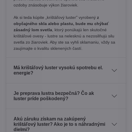
ozdoby znásobuje výkon žiaroviek.
Ak si teda kúpite „krištáľový luster" vyrobený
z
obyčajného skla alebo plastu, bude mu chýbať
zásadný lom svetla
, ktorý ponúkajú len skutočné
krištáľové ovesy - lustre sa nelesknú a nezosilňujú silu
svetla zo žiaroviek. Aby ste sa vyhli sklamaniu, vždy sa
zaujímajte o kvalitu sklenených častí.
Má krištáľový luster vysokú spotrebu el.
energie?
Je preprava lustra bezpečná? Čo ak
luster príde poškodený?
Akú záruku získam na zakúpený
krištáľový luster? Ako je to s náhradnými
dielmi?