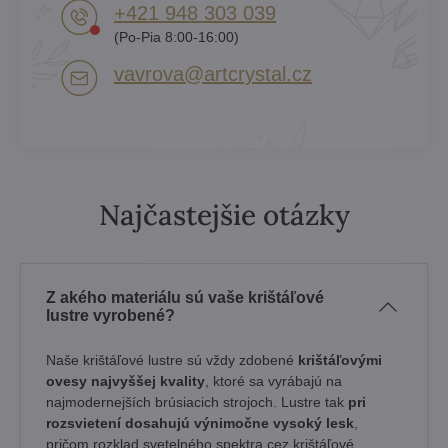
+421 948 303 039
(Po-Pia 8:00-16:00)
vavrova​@artcrystal​.cz
Najčastejšie otázky
Z akého materiálu sú vaše krištáľové
lustre vyrobené?
Naše krištáľové lustre sú vždy zdobené
krištáľovými
ovesy najvyššej kvality
, ktoré sa vyrábajú na
najmodernejších brúsiacich strojoch. Lustre tak
pri
rozsvietení dosahujú výnimočne vysoký lesk
,
pričom rozklad svetelného spektra cez krištáľové