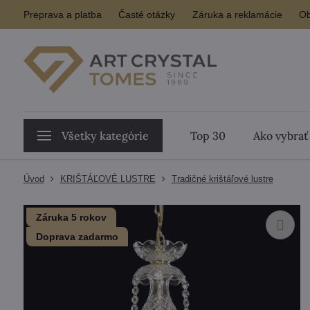
Preprava a platba
Časté otázky
Záruka a reklamácie
Ob
Všetky kategórie
Top 30
Ako vybrať
Úvod
KRIŠTÁĽOVÉ LUSTRE
Tradičné krištáľové lustre
Záruka 5 rokov
Doprava zadarmo