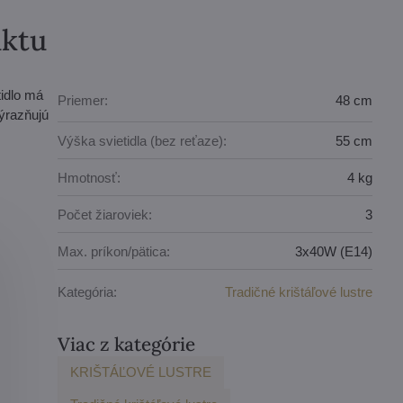
uktu
tidlo má
Priemer:
48 cm
ýrazňujú
Výška svietidla (bez reťaze):
55 cm
Hmotnosť:
4 kg
Počet žiaroviek:
3
Max. príkon/pätica:
3x40W (E14)
Kategória:
Tradičné krištáľové lustre
Viac z kategórie
KRIŠTÁĽOVÉ LUSTRE