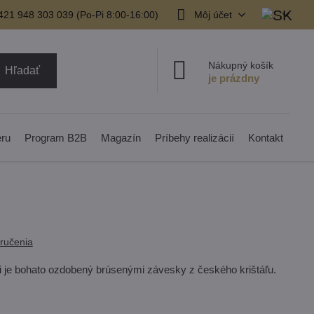
421 948 303 039 (Po-Pi 8:00-16:00)
Môj účet
Nákupný košík
Hľadať
eru
Program B2B
Magazín
Príbehy realizácií
Kontakt
ručenia
i je bohato ozdobený brúsenými závesky z českého krištáľu.