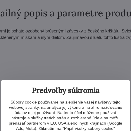
ailný popis a parametre prod
ami je bohato ozdobený brúsenými závesky z českého krištáľu. Svie
skleneným miskám a iným dielom. Zaujímavou siluetu tohto lustra zv
Predvoľby súkromia
Súbory cookie používame na zlepšenie vašej návštevy tejto
webovej stránky, na analýzu jej výkonu a na zhromažďovanie
údajov o jej používaní. Na tento účel môžeme používať
nástroje a služby tretích strán a zozbierané údaje sa môžu
prenášať partnerom v EÚ, USA alebo iných krajinách (Google
Ads, Meta). Kliknutím na "Prijať všetky súbory cookie"