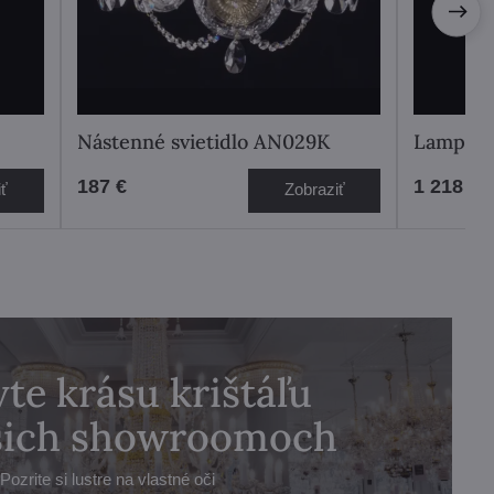
Nástenné svietidlo AN029K
Lampa p
187 €
1 218 €
iť
Zobraziť
te krásu krištáľu
ašich showroomoch
Pozrite si lustre na vlastné oči