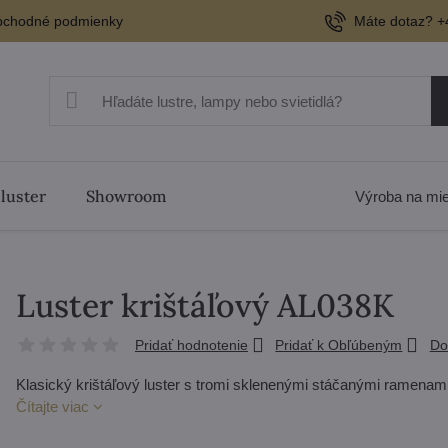
chodné podmienky
Máte dotaz? +
 luster
Showroom
Výroba na mi
Luster krištáľový AL038K
Pridať hodnotenie
Pridať k Obľúbeným
Do
Klasický krištáľový luster s tromi sklenenými stáčanými ramenam
Čítajte viac