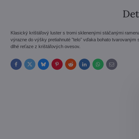
Det
Klasický krištáľový luster s tromi sklenenými stáčanými ramen
výrazne do výšky pretiahnuté "telo" vďaka bohato tvarovaným 
dlhé reťaze z krištáľových ovesov.
Facebook
Twitter
Bluesky
Pinterest
Reddit
LinkedIn
WhatsApp
E-
mail