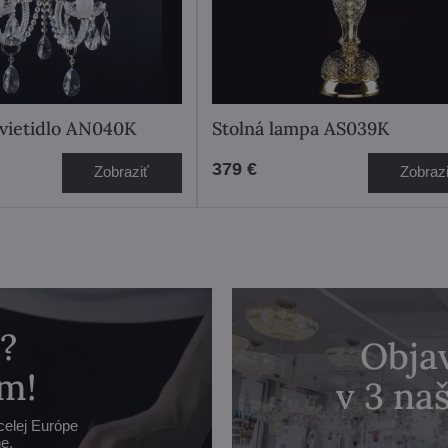
vietidlo AN040K
Stolná lampa AS039K
379 €
Zobraziť
Zobraz
?
Objav
m!
v 3 n
celej Európe
e.