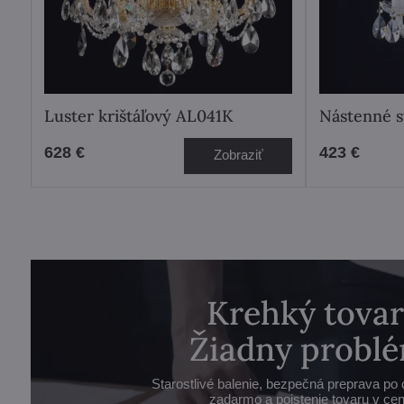
Luster krištáľový AL041K
Nástenné s
628 €
423 €
Zobraziť
Krehký tovar
Žiadny problé
Starostlivé balenie, bezpečná preprava po 
zadarmo a poistenie tovaru v cen