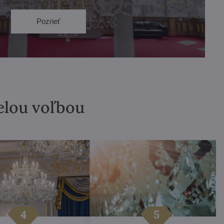
Pozrieť
velou voľbou