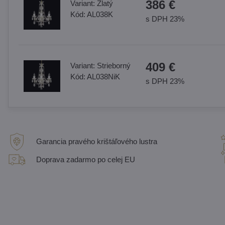
386 €
Variant:
Zlatý
Kód:
AL038K
s DPH 23%
409 €
Variant:
Strieborný
Kód:
AL038NiK
s DPH 23%
Garancia pravého krištáľového lustra
Doprava zadarmo po celej EU