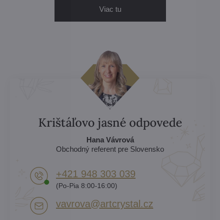
Viac tu
Krištáľovo jasné odpovede
Hana Vávrová
Obchodný referent pre Slovensko
+421 948 303 039
(Po-Pia 8:00-16:00)
vavrova​@artcrystal​.cz