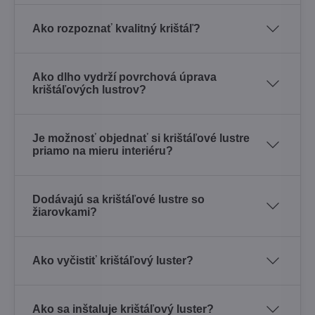
Ako rozpoznať kvalitný krištáľ?
Ako dlho vydrží povrchová úprava
krištáľových lustrov?
Je možnosť objednať si krištáľové lustre
priamo na mieru interiéru?
Dodávajú sa krištáľové lustre so
žiarovkami?
Ako vyčistiť krištáľový luster?
Ako sa inštaluje krištáľový luster?