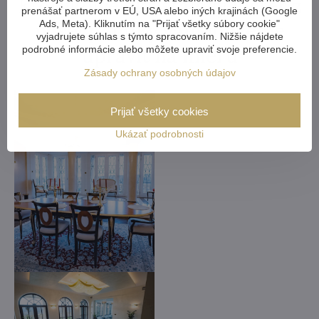
Ktorýkoľvek krištáľový luster z
prenášať partnerom v EÚ, USA alebo iných krajinách (Google
Ads, Meta). Kliknutím na "Prijať všetky súbory cookie"
našej ponuky vám môžeme
vyjadrujete súhlas s týmto spracovaním. Nižšie nájdete
upraviť na mieru
podrobné informácie alebo môžete upraviť svoje preferencie.
Zásady ochrany osobných údajov
Prijať všetky cookies
Ukázať podrobnosti