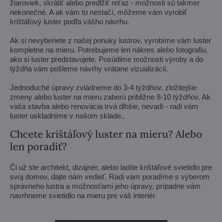
žiaroviek, skrátiť alebo predĺžiť reťaz - možnosti sú takmer
nekonečné. A ak vám to nestačí, môžeme vám vyrobiť
krištáľový luster podľa vášho návrhu.
Ak si nevyberiete z našej ponuky lustrov, vyrobíme vám luster
kompletne na mieru. Potrebujeme len nákres alebo fotografiu,
ako si luster predstavujete. Posúdime možnosti výroby a do
týždňa vám pošleme návrhy vrátane vizualizácií.
Jednoduché úpravy zvládneme do 3-4 týždňov, zložitejšie
zmeny alebo luster na mieru zaberú približne 8-10 týždňov. Ak
vaša stavba alebo renovácia trvá dlhšie, nevadí - radi vám
luster uskladníme v našom sklade..
Chcete krištáľový luster na mieru? Alebo
len poradiť?
Či už ste architekt, dizajnér, alebo ladíte krištáľové svietidlo pre
svoj domov, dajte nám vedieť. Radi vám poradíme s výberom
správneho lustra a možnosťami jeho úpravy, prípadne vám
navrhneme svietidlo na mieru pre váš interiér.