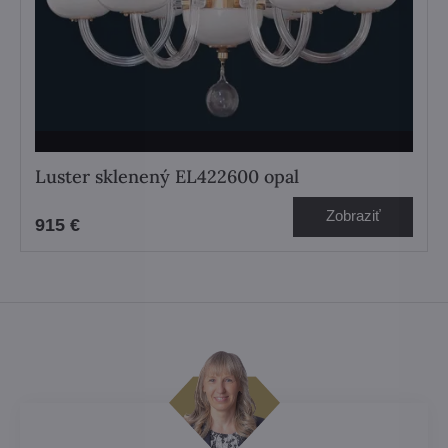
Luster sklenený EL422600 opal
Zobraziť
915 €