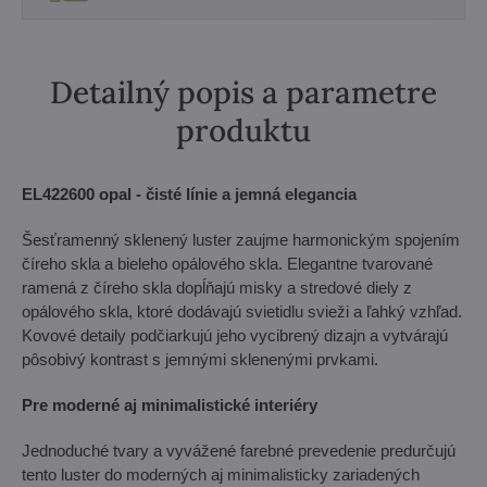
Detailný popis a parametre
produktu
EL422600 opal - čisté línie a jemná elegancia
Šesťramenný sklenený luster zaujme harmonickým spojením
číreho skla a bieleho opálového skla. Elegantne tvarované
ramená z číreho skla dopĺňajú misky a stredové diely z
opálového skla, ktoré dodávajú svietidlu svieži a ľahký vzhľad.
Kovové detaily podčiarkujú jeho vycibrený dizajn a vytvárajú
pôsobivý kontrast s jemnými sklenenými prvkami.
Pre moderné aj minimalistické interiéry
Jednoduché tvary a vyvážené farebné prevedenie predurčujú
tento luster do moderných aj minimalisticky zariadených