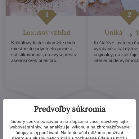
Luxusný vzhľad
Unikátny d
Krištáľový luster okamžite dodá
Krištáľové lustre sú č
miestnosti nádych elegancie a
vyrábané a každý ku
sofistikovanosti, čo zvýši prestíž
originálny, čo zaisťuje
akéhokoľvek priestoru.
interiér bude výnimoč
Predvoľby súkromia
Súbory cookie používame na zlepšenie vašej návštevy tejto
webovej stránky, na analýzu jej výkonu a na zhromažďovanie
údajov o jej používaní. Na tento účel môžeme používať
nástroje a služby tretích strán a zozbierané údaje sa môžu