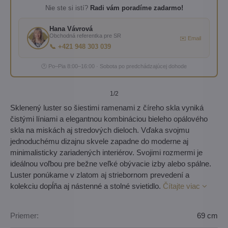
Nie ste si istí?
Radi vám poradíme zadarmo!
Hana Vávrová
Obchodná referentka pre SR
✉️ Email
📞 +421 948 303 039
🕐 Po–Pia 8:00–16:00 · Sobota po predchádzajúcej dohode
1
/2
Sklenený luster so šiestimi ramenami z číreho skla vyniká
čistými líniami a elegantnou kombináciou bieleho opálového
skla na miskách aj stredových dieloch. Vďaka svojmu
jednoduchému dizajnu skvele zapadne do moderne aj
minimalisticky zariadených interiérov. Svojimi rozmermi je
ideálnou voľbou pre bežne veľké obývacie izby alebo spálne.
Luster ponúkame v zlatom aj striebornom prevedení a
kolekciu dopĺňa aj nástenné a stolné svietidlo.
Čítajte viac
Priemer:
69 cm