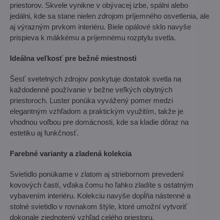
priestorov. Skvele vynikne v obývacej izbe, spálni alebo
jedálni, kde sa stane nielen zdrojom príjemného osvetlenia, ale
aj výrazným prvkom interiéru. Biele opálové sklo navyše
prispieva k mäkkému a príjemnému rozptylu svetla.
Ideálna veľkosť pre bežné miestnosti
Šesť svetelných zdrojov poskytuje dostatok svetla na
každodenné používanie v bežne veľkých obytných
priestoroch. Luster ponúka vyvážený pomer medzi
elegantným vzhľadom a praktickým využitím, takže je
vhodnou voľbou pre domácnosti, kde sa kladie dôraz na
estetiku aj funkčnosť.
Farebné varianty a zladená kolekcia
Svietidlo ponúkame v zlatom aj striebornom prevedení
kovových častí, vďaka čomu ho ľahko zladíte s ostatným
vybavením interiéru. Kolekciu navyše dopĺňa nástenné a
stolné svietidlo v rovnakom štýle, ktoré umožní vytvoriť
dokonale zjednotený vzhľad celého priestoru.