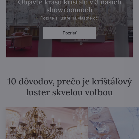
Objavte krásu krištáľu v 3 našich
showroomoch
Pozrite si lustre na vlastné oči
Pozrieť
10 dôvodov, prečo je krištáľový
luster skvelou voľbou