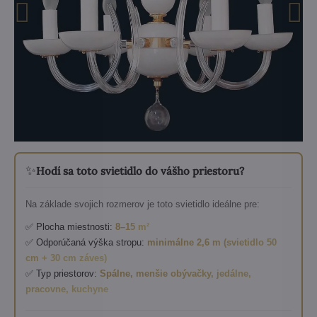
✨
Hodí sa toto svietidlo do vášho priestoru?
Na základe svojich rozmerov je toto svietidlo ideálne pre:
✅ Plocha miestnosti:
8–15 m²
✅ Odporúčaná výška stropu:
minimálne 2,6 m (svietidlo 50
cm + 30 cm záves)
✅ Typ priestorov:
Spálne, menšie obývačky, jedálne,
pracovne, kuchyne