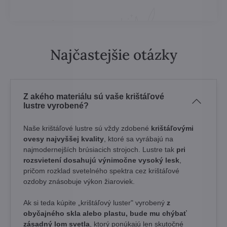
Najčastejšie otázky
Z akého materiálu sú vaše krištáľové
lustre vyrobené?
Naše krištáľové lustre sú vždy zdobené
krištáľovými
ovesy najvyššej kvality
, ktoré sa vyrábajú na
najmodernejších brúsiacich strojoch. Lustre tak
pri
rozsvietení dosahujú výnimočne vysoký lesk
,
pričom rozklad svetelného spektra cez krištáľové
ozdoby znásobuje výkon žiaroviek.
Ak si teda kúpite „krištáľový luster" vyrobený
z
obyčajného skla alebo plastu, bude mu chýbať
zásadný lom svetla
, ktorý ponúkajú len skutočné