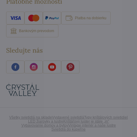
Platobné možnosti
Platba na dobierku
Bankovým prevodom
Sledujte nás
Všetky svietidlá na sklade
Vystavené svietidlá
Typy krištálových svietidiel
LED žiarovky a lustre
Krištáľový luster je stále „in“
Vybavovanie domov a bytov
Vintage interiér a naše lustre
Svietidlá do kúpeľne