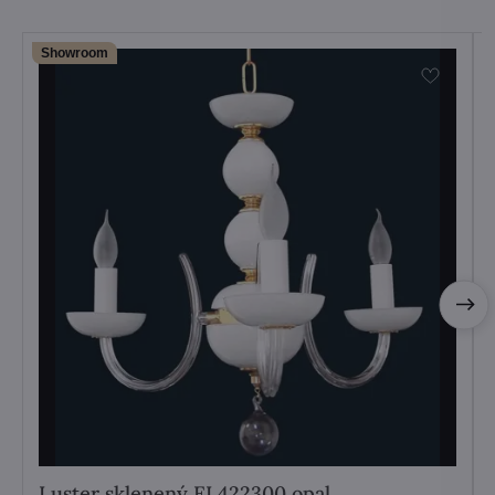
Showroom
Luster sklenený EL422300 opal