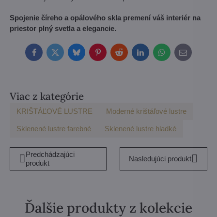
Spojenie číreho a opálového skla premení váš interiér na
priestor plný svetla a elegancie.
Facebook
Twitter
Bluesky
Pinterest
Reddit
LinkedIn
WhatsApp
E-
mail
Viac z kategórie
KRIŠTÁĽOVÉ LUSTRE
Moderné krištáľové lustre
Sklenené lustre farebné
Sklenené lustre hladké
Predchádzajúci
Nasledujúci produkt
produkt
Ďalšie produkty z kolekcie