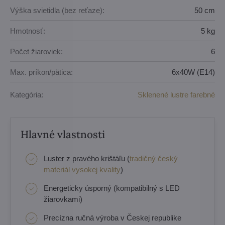
Výška svietidla (bez reťaze):
50 cm
Hmotnosť:
5 kg
Počet žiaroviek:
6
Max. príkon/pätica:
6x40W (E14)
Kategória:
Sklenené lustre farebné
Hlavné vlastnosti
Luster z pravého krištáľu (
tradičný český
materiál vysokej kvality
)
Energeticky úsporný (kompatibilný s LED
žiarovkami)
Precízna ručná výroba v Českej republike