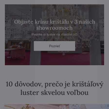
Objavte krásu krištáľu v 3 našich
showroomoch
Pozrite si lustre na vlastné oči
Pozrieť
10 dôvodov, prečo je krištáľový
luster skvelou voľbou