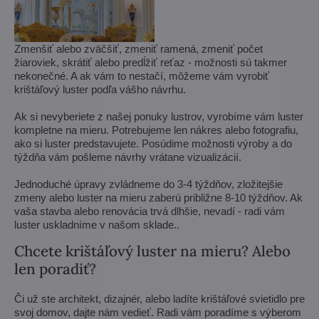
Zmenšiť alebo zväčšiť, zmeniť ramená, zmeniť počet
žiaroviek, skrátiť alebo predĺžiť reťaz - možnosti sú takmer
nekonečné. A ak vám to nestačí, môžeme vám vyrobiť
krištáľový luster podľa vášho návrhu.
Ak si nevyberiete z našej ponuky lustrov, vyrobíme vám luster
kompletne na mieru. Potrebujeme len nákres alebo fotografiu,
ako si luster predstavujete. Posúdime možnosti výroby a do
týždňa vám pošleme návrhy vrátane vizualizácií.
Jednoduché úpravy zvládneme do 3-4 týždňov, zložitejšie
zmeny alebo luster na mieru zaberú približne 8-10 týždňov. Ak
vaša stavba alebo renovácia trvá dlhšie, nevadí - radi vám
luster uskladníme v našom sklade..
Chcete krištáľový luster na mieru? Alebo
len poradiť?
Či už ste architekt, dizajnér, alebo ladíte krištáľové svietidlo pre
svoj domov, dajte nám vedieť. Radi vám poradíme s výberom