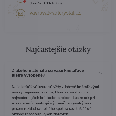
(Po-Pia 8:00-16:00)
vavrova​@artcrystal​.cz
Najčastejšie otázky
Z akého materiálu sú vaše krištáľové
lustre vyrobené?
Naše krištáľové lustre sú vždy zdobené
krištáľovými
ovesy najvyššej kvality
, ktoré sa vyrábajú na
najmodernejších brúsiacich strojoch. Lustre tak
pri
rozsvietení dosahujú výnimočne vysoký lesk
,
pričom rozklad svetelného spektra cez krištáľové
ozdoby znásobuje výkon žiaroviek.