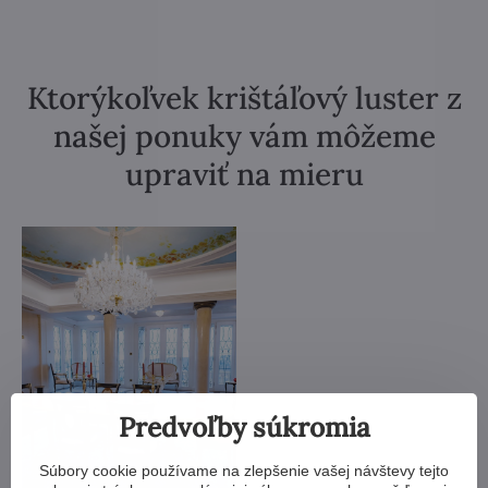
Ktorýkoľvek krištáľový luster z
našej ponuky vám môžeme
upraviť na mieru
Predvoľby súkromia
Súbory cookie používame na zlepšenie vašej návštevy tejto