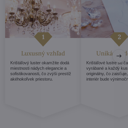
Luxusný vzhľad
Unikátny d
Krištáľový luster okamžite dodá
Krištáľové lustre sú č
miestnosti nádych elegancie a
vyrábané a každý ku
sofistikovanosti, čo zvýši prestíž
originálny, čo zaisťuje
akéhokoľvek priestoru.
interiér bude výnimoč