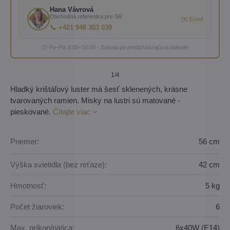
Hana Vávrová
Obchodná referentka pre SR
✉️ Email
📞 +421 948 303 039
🕐 Po–Pia 8:00–16:00 · Sobota po predchádzajúcej dohode
1
/4
Hladký krištáľový luster má šesť sklenených, krásne
tvarovaných ramien. Misky na lustri sú matované -
pieskované.
Čítajte viac
Priemer:
56 cm
Výška svietidla (bez reťaze):
42 cm
Hmotnosť:
5 kg
Počet žiaroviek:
6
Max. príkon/pätica:
6x40W (E14)