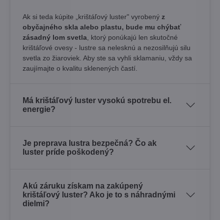
Ak si teda kúpite „krištáľový luster" vyrobený
z
obyčajného skla alebo plastu, bude mu chýbať
zásadný lom svetla
, ktorý ponúkajú len skutočné
krištáľové ovesy - lustre sa nelesknú a nezosilňujú silu
svetla zo žiaroviek. Aby ste sa vyhli sklamaniu, vždy sa
zaujímajte o kvalitu sklenených častí.
Má krištáľový luster vysokú spotrebu el.
energie?
Je preprava lustra bezpečná? Čo ak
luster príde poškodený?
Akú záruku získam na zakúpený
krištáľový luster? Ako je to s náhradnými
dielmi?