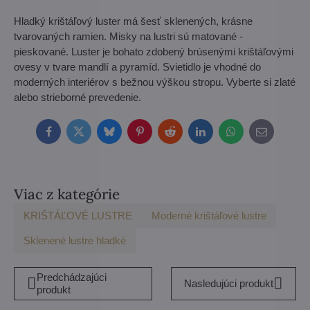
Hladký krištáľový luster má šesť sklenených, krásne
tvarovaných ramien. Misky na lustri sú matované -
pieskované. Luster je bohato zdobený brúsenými krištáľovými
ovesy v tvare mandlí a pyramíd. Svietidlo je vhodné do
moderných interiérov s bežnou výškou stropu. Vyberte si zlaté
alebo strieborné prevedenie.
Facebook
Twitter
Bluesky
Pinterest
Reddit
LinkedIn
WhatsApp
E-
mail
Viac z kategórie
KRIŠTÁĽOVÉ LUSTRE
Moderné krištáľové lustre
Sklenené lustre hladké
Predchádzajúci
Nasledujúci produkt
produkt