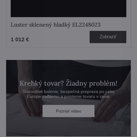
Luster sklenený hladký EL2248023
Zobraziť
1 012 €
Krehký tovar? Žiadny problém!
Starostlivé balenie, bezpečná preprava po celej
Európe zadarmo a poistenie tovaru v cene.
Pozrieť video