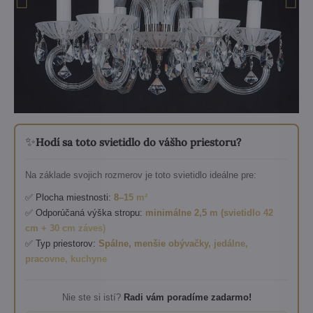
✨
Hodí sa toto svietidlo do vášho priestoru?
Na základe svojich rozmerov je toto svietidlo ideálne pre:
✅ Plocha miestnosti:
8–15 m²
✅ Odporúčaná výška stropu:
minimálne 2,5 m (svietidlo 42
cm + 30 cm záves)
✅ Typ priestorov:
Spálne, menšie obývačky, jedálne,
pracovne, kuchyne
Nie ste si istí?
Radi vám poradíme zadarmo!