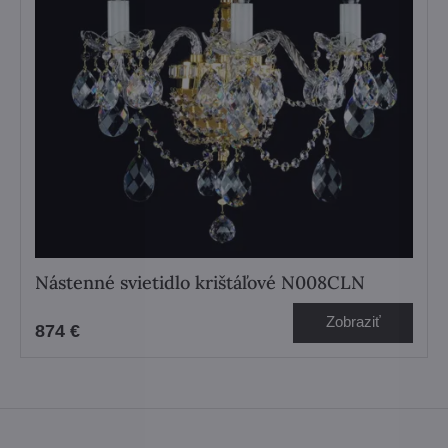
Nástenné svietidlo krištáľové N008CLN
Zobraziť
874 €