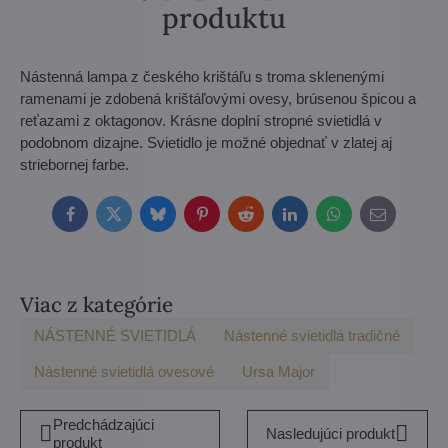
produktu
Nástenná lampa z českého krištáľu s troma sklenenými
ramenami je zdobená krištáľovými ovesy, brúsenou špicou a
reťazami z oktagonov. Krásne doplní stropné svietidlá v
podobnom dizajne. Svietidlo je možné objednať v zlatej aj
striebornej farbe.
Facebook
Twitter
Bluesky
Pinterest
Reddit
LinkedIn
WhatsApp
E-
mail
Viac z kategórie
NÁSTENNÉ SVIETIDLÁ
Nástenné svietidlá tradičné
Nástenné svietidlá ovesové
Ursa Major
Predchádzajúci
Nasledujúci produkt
produkt