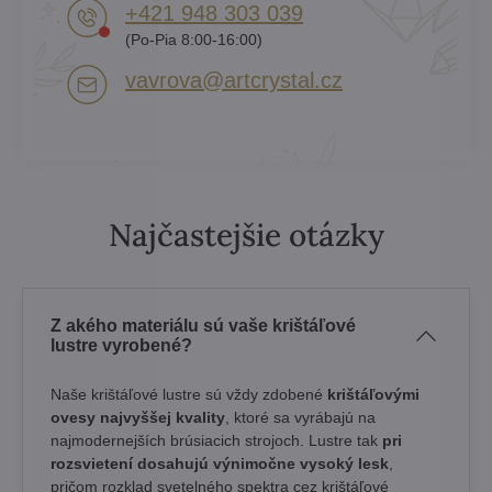
+421 948 303 039
(Po-Pia 8:00-16:00)
vavrova​@artcrystal​.cz
Najčastejšie otázky
Z akého materiálu sú vaše krištáľové
lustre vyrobené?
Naše krištáľové lustre sú vždy zdobené
krištáľovými
ovesy najvyššej kvality
, ktoré sa vyrábajú na
najmodernejších brúsiacich strojoch. Lustre tak
pri
rozsvietení dosahujú výnimočne vysoký lesk
,
pričom rozklad svetelného spektra cez krištáľové