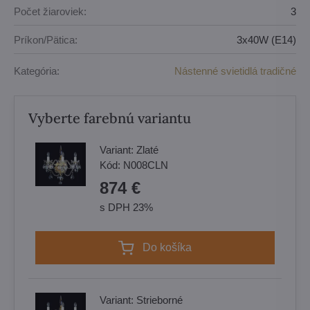
Počet žiaroviek:
3
Príkon/Pätica:
3x40W (E14)
Kategória:
Nástenné svietidlá tradičné
Vyberte farebnú variantu
Variant:
Zlaté
Kód:
N008CLN
874 €
s DPH 23%
Do košíka
Variant:
Strieborné