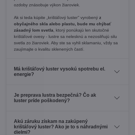
ozdoby znásobuje výkon žiaroviek.
Ak si teda kúpite „krištáľový luster" vyrobený
z
obyčajného skla alebo plastu, bude mu chýbať
zásadný lom svetla
, ktorý ponúkajú len skutočné
krištáľové ovesy - lustre sa nelesknú a nezosilňujú silu
svetla zo žiaroviek. Aby ste sa vyhli sklamaniu, vždy sa
zaujímajte o kvalitu sklenených častí.
Má krištáľový luster vysokú spotrebu el.
energie?
Je preprava lustra bezpečná? Čo ak
luster príde poškodený?
Akú záruku získam na zakúpený
krištáľový luster? Ako je to s náhradnými
dielmi?