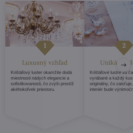
Luxusný vzhľad
Unikátny d
Krištáľový luster okamžite dodá
Krištáľové lustre sú č
miestnosti nádych elegancie a
vyrábané a každý ku
sofistikovanosti, čo zvýši prestíž
originálny, čo zaisťuje
akéhokoľvek priestoru.
interiér bude výnimoč