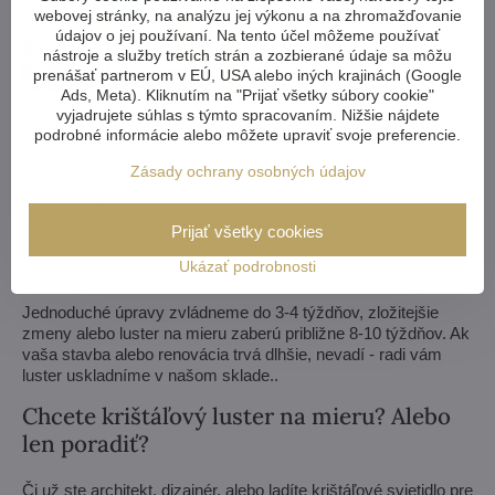
webovej stránky, na analýzu jej výkonu a na zhromažďovanie
údajov o jej používaní. Na tento účel môžeme používať
nástroje a služby tretích strán a zozbierané údaje sa môžu
prenášať partnerom v EÚ, USA alebo iných krajinách (Google
Ads, Meta). Kliknutím na "Prijať všetky súbory cookie"
Zmenšiť alebo zväčšiť, zmeniť ramená, zmeniť počet
vyjadrujete súhlas s týmto spracovaním. Nižšie nájdete
žiaroviek, skrátiť alebo predĺžiť reťaz - možnosti sú takmer
podrobné informácie alebo môžete upraviť svoje preferencie.
nekonečné. A ak vám to nestačí, môžeme vám vyrobiť
krištáľový luster podľa vášho návrhu.
Zásady ochrany osobných údajov
Ak si nevyberiete z našej ponuky lustrov, vyrobíme vám luster
kompletne na mieru. Potrebujeme len nákres alebo fotografiu,
Prijať všetky cookies
ako si luster predstavujete. Posúdime možnosti výroby a do
Ukázať podrobnosti
týždňa vám pošleme návrhy vrátane vizualizácií.
Jednoduché úpravy zvládneme do 3-4 týždňov, zložitejšie
zmeny alebo luster na mieru zaberú približne 8-10 týždňov. Ak
vaša stavba alebo renovácia trvá dlhšie, nevadí - radi vám
luster uskladníme v našom sklade..
Chcete krištáľový luster na mieru? Alebo
len poradiť?
Či už ste architekt, dizajnér, alebo ladíte krištáľové svietidlo pre