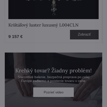
Krištáľový luster luxusný L004CLN
Zobraziť
9 157 €
Krehký tovar? Žiadny problém!
Starostlivé balenie, bezpečná preprava po celej
Európe zadarmo a poistenie tovaru v cene.
Pozrieť video