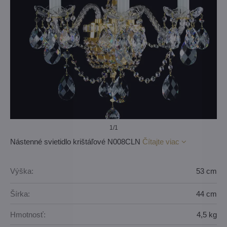
1
/1
Nástenné svietidlo krištáľové N008CLN
Čítajte viac
Výška:
53 cm
Šírka:
44 cm
Hmotnosť:
4,5 kg