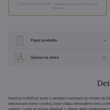
🕐 Po–Pia 8:00–16:00 · Sobota po predchádzajúcej
dohode
Popis produktu
Úpravy na mieru
Det
Klasický krištáľový luster s desiatimi ramenami je vhodný do kla
dekorované ovesy vysokej, ktoré vďaka dokonalému lomu svetla
spektra. Luster je možné objednať v zlatom alebo striebornom 