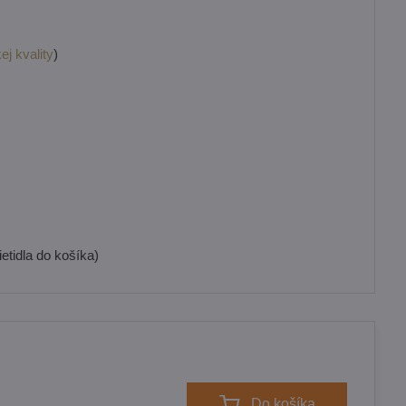
ej kvality
)
etidla do košíka)
Do košíka