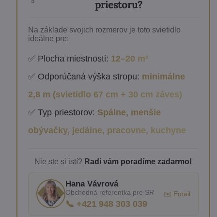
priestoru?
Na základe svojich rozmerov je toto svietidlo
ideálne pre:
✅ Plocha miestnosti:
12–20 m²
✅ Odporúčaná výška stropu:
minimálne
2,8 m (svietidlo 67 cm + 30 cm záves)
✅ Typ priestorov:
Spálne, menšie
obývačky, jedálne, pracovne, kuchyne
Nie ste si istí?
Radi vám poradíme zadarmo!
Hana Vávrová
Obchodná referentka pre SR
✉️ Email
📞 +421 948 303 039