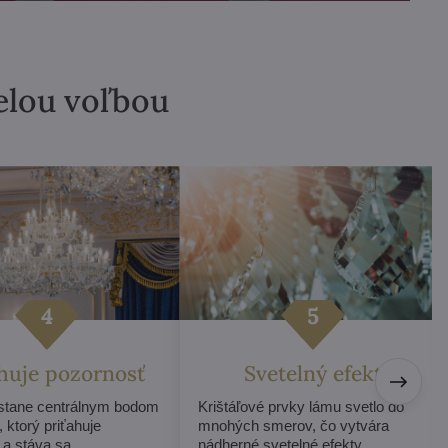
velou voľbou
ahuje pozornosť
Svetelný efekt
 stane centrálnym bodom
Krištáľové prvky lámu svetlo do
, ktorý priťahuje
mnohých smerov, čo vytvára
 a stáva sa
nádherné svetelné efekty.