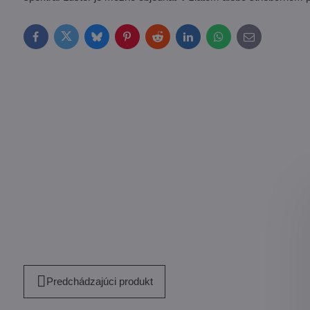
Facebook
Twitter
Bluesky
Pinterest
Reddit
LinkedIn
WhatsApp
E-
mail
Predchádzajúci produkt