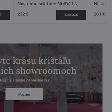
N
Nástenné svietidlo N057CLN
Nástenn
232 €
183 €
iť
Zobraziť
te krásu krištáľu
ašich showroomoch
Pozrite si lustre na vlastné oči
Pozrieť