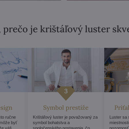
 prečo je krištáľový luster sk
esign
Symbol prestíže
Priť
sto ručne
Krištáľový luster je považovaný za
Luster sa
 môže byť
symbol bohatstva a
miestnosti
 že váš
spoločenského postavenia, čo
pozornosť