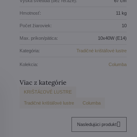
Výška svietidla (bez reťaze):
67 cm
Hmotnosť:
11 kg
Počet žiaroviek:
10
Max. príkon/pätica:
10x40W (E14)
Kategória:
Tradičné krištáľové lustre
Kolekcia:
Columba
Viac z kategórie
KRIŠTÁĽOVÉ LUSTRE
Tradičné krištáľové lustre
Columba
Nasledujúci produkt