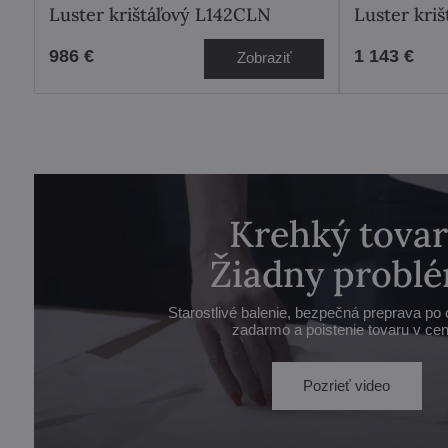
Luster krištáľový L142CLN
Luster kri
986 €
1 143 €
Zobraziť
Krehký tovar
Žiadny problé
Starostlivé balenie, bezpečná preprava po 
zadarmo a poistenie tovaru v cen
Pozrieť video