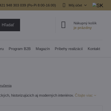
421 948 303 039 (Po-Pi 8:00-16:00)
Môj účet
Nákupný košík
Hľadať
eru
Program B2B
Magazín
Príbehy realizácií
Kontakt
ručenia
ckých, historizujúcich aj moderných interiérov.
Čítajte viac