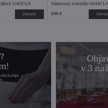
štáľový L143CLN
Nástenné svietidlo N144CL
230 €
Zobraziť
Zobraz
?
Objav
m!
v 3 n
celej Európe
e.