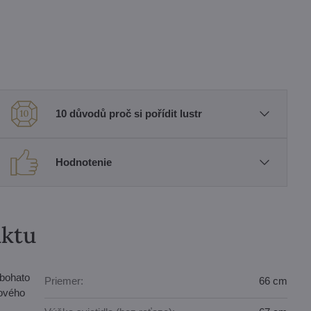
10 důvodů proč si pořídit lustr
Hodnotenie
uktu
 bohato
Priemer:
66 cm
hového