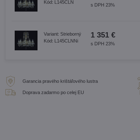
Kód:
L145CLN
s DPH 23%
1 351 €
Variant:
Strieborný
Kód:
L145CLNNi
s DPH 23%
Garancia pravého krištáľového lustra
Doprava zadarmo po celej EU