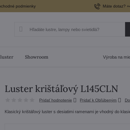
chodné podmienky
Máte dotaz? +
 luster
Showroom
Výroba na mi
Luster krištáľový L145CLN
Pridať hodnotenie
Pridať k Obľúbeným
Do
Klasický krištáľový luster s desiatimi ramenami je vhodný do klasi