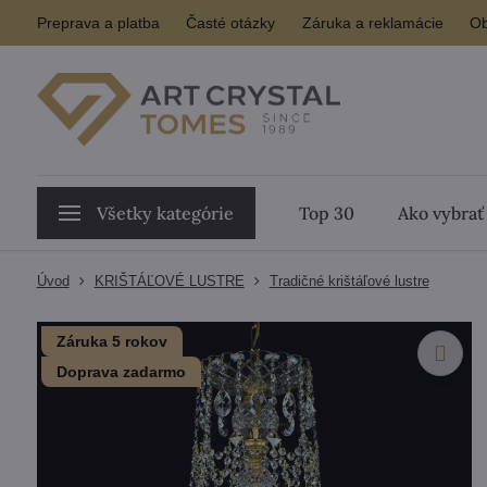
Preprava a platba
Časté otázky
Záruka a reklamácie
Ob
Všetky kategórie
Top 30
Ako vybrať
Úvod
KRIŠTÁĽOVÉ LUSTRE
Tradičné krištáľové lustre
Záruka 5 rokov
Doprava zadarmo