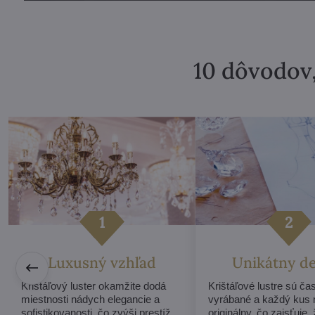
10 dôvodov,
Luxusný vzhľad
Unikátny d
Krištáľový luster okamžite dodá
Krištáľové lustre sú ča
miestnosti nádych elegancie a
vyrábané a každý kus
sofistikovanosti, čo zvýši prestíž
originálny, čo zaisťuje,