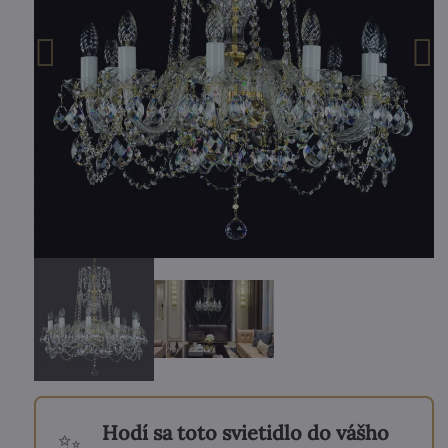
Hodí sa toto svietidlo do vášho
✨