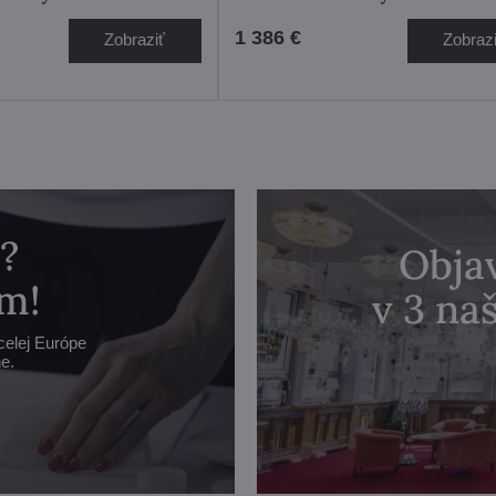
1 386 €
Zobraziť
Zobraz
?
Objav
m!
v 3 n
celej Európe
e.