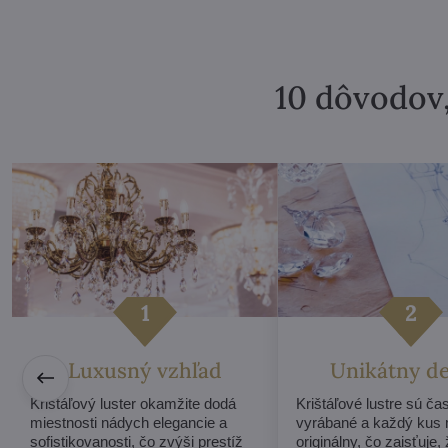
10 dôvodov,
Luxusný vzhľad
Unikátny d
Krištáľový luster okamžite dodá
Krištáľové lustre sú ča
miestnosti nádych elegancie a
vyrábané a každý kus
sofistikovanosti, čo zvýši prestíž
originálny, čo zaisťuje,