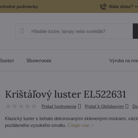
chodné podmienky
Máte dotaz? +
 luster
Showroom
Výroba na mi
Krištáľový luster EL522631
Pridať hodnotenie
Pridať k Obľúbeným
Do
Klasický luster s bohato dekorovanými sklenenými miskami, vázič
pozláteného vysokého smaltu.
Čítajte viac