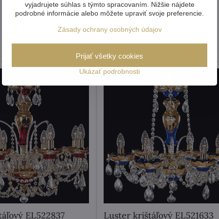
vyjadrujete súhlas s týmto spracovaním. Nižšie nájdete
podrobné informácie alebo môžete upraviť svoje preferencie.
Ďalšie produkty z kolekcie
Zásady ochrany osobných údajov
Prijať všetky cookies
Ukázať podrobnosti
štáľový EL522837
Luster krištáľový EL521633