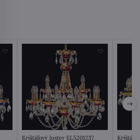
Krištáľový luster EL5201237
Krištáľo