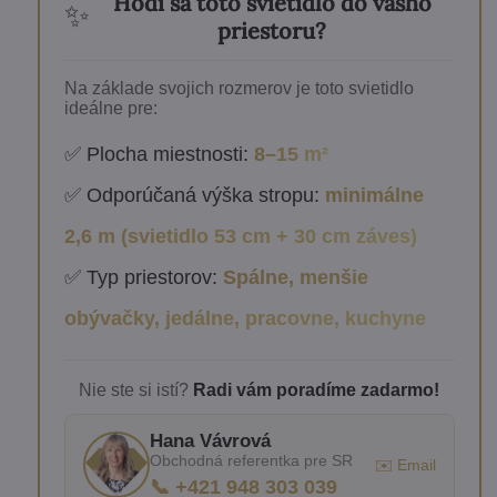
Hodí sa toto svietidlo do vášho
✨
priestoru?
Na základe svojich rozmerov je toto svietidlo
ideálne pre:
✅ Plocha miestnosti:
8–15 m²
✅ Odporúčaná výška stropu:
minimálne
2,6 m (svietidlo 53 cm + 30 cm záves)
✅ Typ priestorov:
Spálne, menšie
obývačky, jedálne, pracovne, kuchyne
Nie ste si istí?
Radi vám poradíme zadarmo!
Hana Vávrová
Obchodná referentka pre SR
✉️ Email
📞 +421 948 303 039