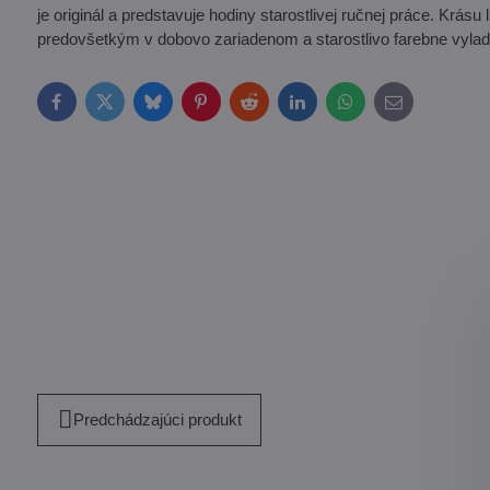
je originál a predstavuje hodiny starostlivej ručnej práce. Krás
predovšetkým v dobovo zariadenom a starostlivo farebne vylade
Facebook
Twitter
Bluesky
Pinterest
Reddit
LinkedIn
WhatsApp
E-
mail
Predchádzajúci produkt