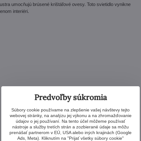
u lustra umocňujú brúsené krištáľové ovesy. Toto svietidlo vynikne
nom interiéri.
Predvoľby súkromia
Súbory cookie používame na zlepšenie vašej návštevy tejto
webovej stránky, na analýzu jej výkonu a na zhromažďovanie
údajov o jej používaní. Na tento účel môžeme používať
nástroje a služby tretích strán a zozbierané údaje sa môžu
prenášať partnerom v EÚ, USA alebo iných krajinách (Google
Ads, Meta). Kliknutím na "Prijať všetky súbory cookie"