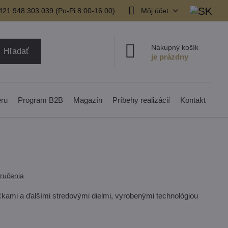
421 948 303 039 (Po-Pi 8:00-16:00)
Môj účet
Nákupný košík
Hľadať
eru
Program B2B
Magazín
Príbehy realizácií
Kontakt
ručenia
kami a ďalšími stredovými dielmi, vyrobenými technológiou