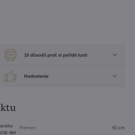
10 důvodů proč si pořídit lustr
Hodnotenie
uktu
áteného
Priemer:
61 cm
ždý diel