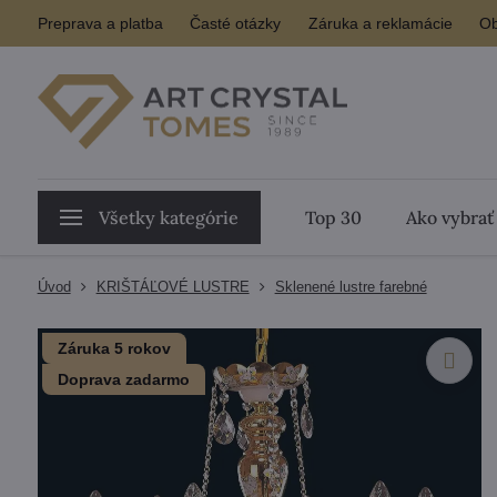
Preprava a platba
Časté otázky
Záruka a reklamácie
Ob
Všetky kategórie
Top 30
Ako vybrať
Úvod
KRIŠTÁĽOVÉ LUSTRE
Sklenené lustre farebné
Záruka 5 rokov
Doprava zadarmo