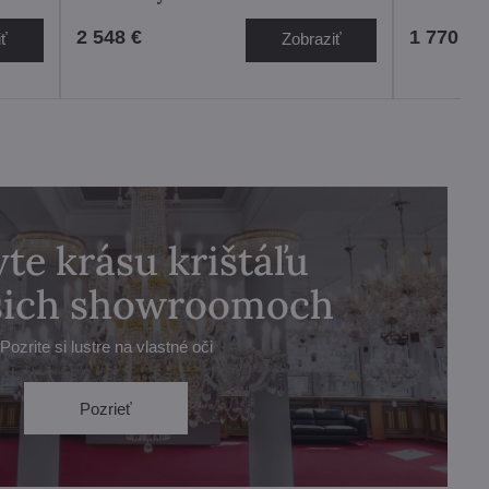
2 548 €
1 770 €
iť
Zobraziť
te krásu krištáľu
ašich showroomoch
Pozrite si lustre na vlastné oči
Pozrieť