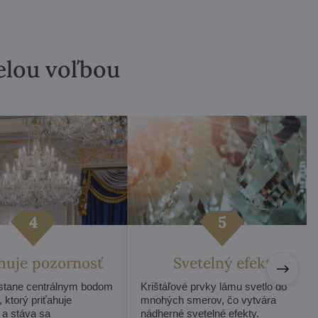
velou voľbou
ahuje pozornosť
Svetelný efekt
 stane centrálnym bodom
Krištáľové prvky lámu svetlo do
, ktorý priťahuje
mnohých smerov, čo vytvára
 a stáva sa
nádherné svetelné efekty.