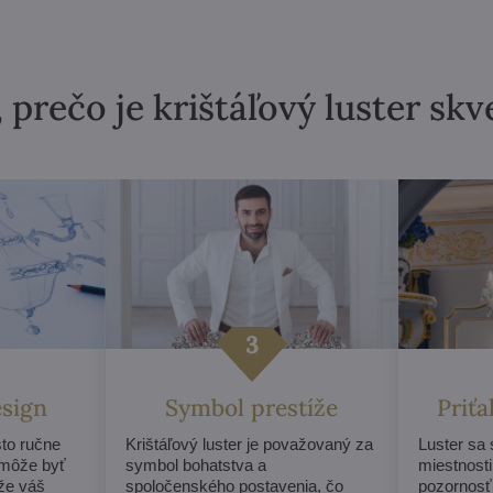
 prečo je krištáľový luster sk
esign
Symbol prestíže
Priť
sto ručne
Krištáľový luster je považovaný za
Luster sa
 môže byť
symbol bohatstva a
miestnosti
 že váš
spoločenského postavenia, čo
pozornosť