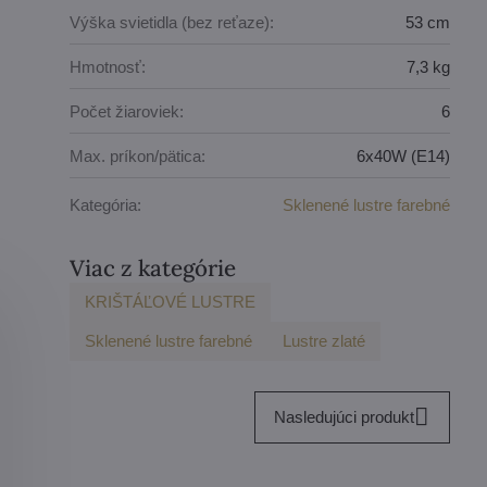
Výška svietidla (bez reťaze):
53 cm
Hmotnosť:
7,3 kg
Počet žiaroviek:
6
Max. príkon/pätica:
6x40W (E14)
Kategória:
Sklenené lustre farebné
Viac z kategórie
KRIŠTÁĽOVÉ LUSTRE
Sklenené lustre farebné
Lustre zlaté
Nasledujúci produkt