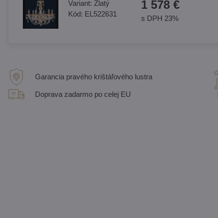
1 578 €
Variant:
Zlatý
Kód:
EL522631
s DPH 23%
Garancia pravého krištáľového lustra
Doprava zadarmo po celej EU