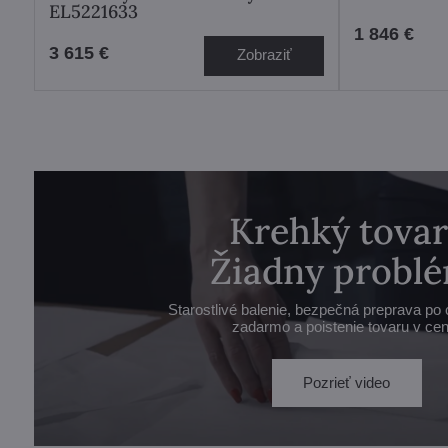
EL5221633
1 846 €
3 615 €
Zobraziť
Krehký tovar
Žiadny problé
Starostlivé balenie, bezpečná preprava po 
zadarmo a poistenie tovaru v cen
Pozrieť video