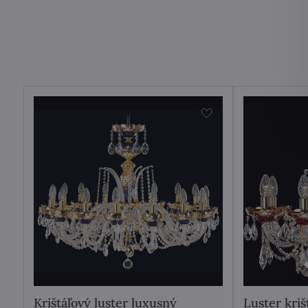
Krištáľový luster luxusný
Luster kri