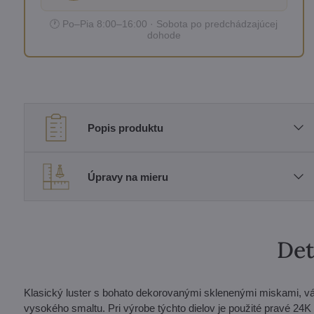
🕐 Po–Pia 8:00–16:00 · Sobota po predchádzajúcej
dohode
Popis produktu
Úpravy na mieru
Det
Klasický luster s bohato dekorovanými sklenenými miskami, vá
vysokého smaltu. Pri výrobe týchto dielov je použité pravé 24K