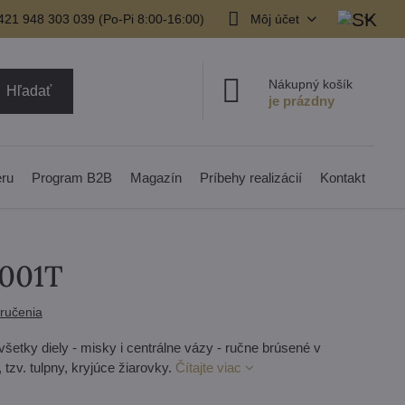
421 948 303 039 (Po-Pi 8:00-16:00)
Môj účet
Nákupný košík
Hľadať
eru
Program B2B
Magazín
Príbehy realizácií
Kontakt
3001T
ručenia
všetky diely - misky i centrálne vázy - ručne brúsené v
zv. tulpny, kryjúce žiarovky.
Čítajte viac