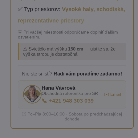
✅ Typ priestorov:
Vysoké haly, schodiská,
reprezentatívne priestory
💡 Pri väčšej miestnosti odporúčame doplniť ďalším
osvetlením.
⚠️ Svietidlo má výšku
150 cm
— uistite sa, že
výška stropu je dostatočná.
Nie ste si istí?
Radi vám poradíme zadarmo!
Hana Vávrová
Obchodná referentka pre SR
✉️ Email
📞 +421 948 303 039
🕐 Po–Pia 8:00–16:00 · Sobota po predchádzajúcej
dohode