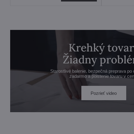
Krehký tovar
Žiadny problé
Starostlivé balenie, bezpečná preprava po 
zadarmo a poistenie tovaru v cen
Pozrieť video