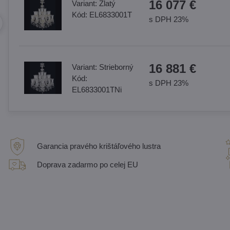
16 077 €
Variant:
Zlatý
Kód:
EL6833001T
s DPH 23%
16 881 €
Variant:
Strieborný
Kód:
s DPH 23%
EL6833001TNi
Garancia pravého krištáľového lustra
Doprava zadarmo po celej EU