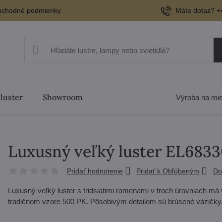
chodné podmienky
Máte dotaz? +
 luster
Showroom
Výroba na mi
Luxusný veľký luster EL683
Pridať hodnotenie
Pridať k Obľúbeným
Do
Luxusný veľký luster s tridsiatimi ramenami v troch úrovniach má 
tradičnom vzore 500 PK. Pôsobivým detailom sú brúsené vázičky, t