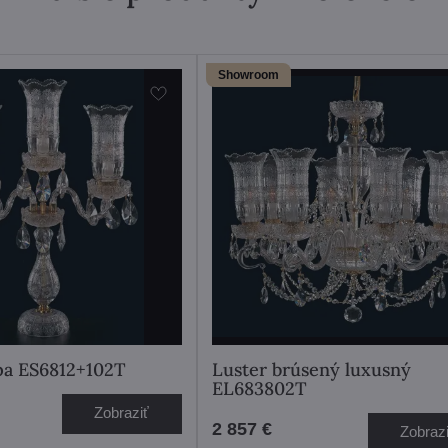
Showroom
pa ES6812+102T
Luster brúsený luxusný
EL683802T
Zobraziť
2 857 €
Zobraz