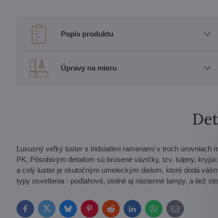
Popis produktu
Úpravy na mieru
Det
Luxusný veľký luster s tridsiatimi ramenami v troch úrovniach 
PK. Pôsobivým detailom sú brúsené vázičky, tzv. tulpny, kryj
a celý luster je skutočným umeleckým dielom, ktoré dodá vášm
typy osvetlenia - podlahové, stolné aj nástenné lampy, a tiež st
Facebook
Twitter
Bluesky
Pinterest
Reddit
LinkedIn
WhatsApp
E-