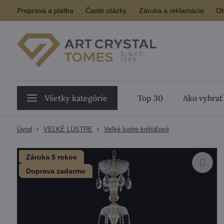
Preprava a platba
Časté otázky
Záruka a reklamácie
Ob
Všetky kategórie
Top 30
Ako vybrať
Úvod
VEĽKÉ LUSTRE
Veľké lustre krištáľové
Záruka 5 rokov
Doprava zadarmo