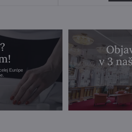
?
Objav
m!
v 3 n
celej Európe
e.