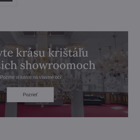
te krásu krištáľu
ašich showroomoch
Pozrite si lustre na vlastné oči
Pozrieť