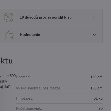
10 důvodů proč si pořídit lustr
Hodnotenie
uktu
 vzore 500
Priemer:
120 cm
vesky
j ďalšie
Výška svietidla (bez reťaze):
150 cm
Hmotnosť:
51 kg
Počet žiaroviek:
30