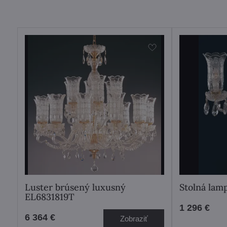
Luster brúsený luxusný
Stolná lam
EL6831819T
1 296 €
6 364 €
Zobraziť