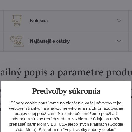
Kolekcia
Najčastejšie otázky
ailný popis a parametre prod
Predvoľby súkromia
má všetky diely - misky i centrálne vázy - ručne brúsené v tradičnom
úce žiarovky. Krásne tvarované ramená sú ozdobené krištáľovými prí
Súbory cookie používame na zlepšenie vašej návštevy tejto
u interiéru neopakovateľný luxus. V rovnakom prevedení ponúkame a
webovej stránky, na analýzu jej výkonu a na zhromažďovanie
olné brúsené sklo.
údajov o jej používaní. Na tento účel môžeme používať
nástroje a služby tretích strán a zozbierané údaje sa môžu
prenášať partnerom v EÚ, USA alebo iných krajinách (Google
Ads, Meta). Kliknutím na "Prijať všetky súbory cookie"