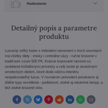
Hodnotenie
Detailný popis a parametre
produktu
Luxusný veľký luster s tridsiatimi ramenami v troch úrovniach
má všetky diely - misky i centrálne vázy - ručne brúsené v
tradičnom vzore 500 PK. Krásne tvarované ramená sú
ozdobené krištáľovými prívesky a celý luster je skutočným
umeleckým dielom, ktoré dodá vášmu interiéru
neopakovateľný luxus. V rovnakom prevedení ponúkame aj
ďalšie typy osvetlenia - podlahové, stolné aj nástenné lampy, a
tiež stolné brúsené sklo.
Facebook
Twitter
Bluesky
Pinterest
Reddit
LinkedIn
WhatsApp
E-
mail