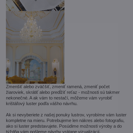
Zmenšiť alebo zväčšiť, zmeniť ramená, zmeniť počet
žiaroviek, skrátiť alebo predĺžiť reťaz - možnosti sú takmer
nekonečné. A ak vám to nestačí, môžeme vám vyrobiť
krištáľový luster podľa vášho návrhu.
Ak si nevyberiete z našej ponuky lustrov, vyrobíme vám luster
kompletne na mieru. Potrebujeme len nákres alebo fotografiu,
ako si luster predstavujete. Posúdime možnosti výroby a do
týždňa vám pošleme návrhy vrátane vizualizácií.