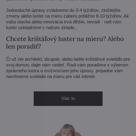
Jednoduché úpravy zvládneme do 3-4 týždňov, zložitejšie
zmeny alebo luster na mieru zaberú približne 8-10 týždňov. Ak
vaša stavba alebo renovácia trvá dlhšie, nevadí - radi vám
luster uskladníme v našom sklade..
Chcete krištáľový luster na mieru? Alebo
len poradiť?
Či už ste architekt, dizajnér, alebo ladíte krištáľové svietidlo pre
svoj domov, dajte nám vedieť. Radi vám poradíme s výberom
správneho lustra a možnosťami jeho úpravy, prípadne vám
navrhneme svietidlo na mieru pre váš interiér.
Viac tu