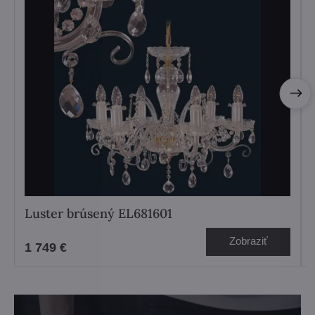
Luster brúsený EL681601
Zobraziť
1 749 €