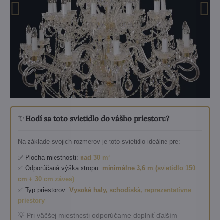
✨
Hodí sa toto svietidlo do vášho priestoru?
Na základe svojich rozmerov je toto svietidlo ideálne pre:
✅ Plocha miestnosti:
nad 30 m²
✅ Odporúčaná výška stropu:
minimálne 3,6 m (svietidlo 150
cm + 30 cm záves)
✅ Typ priestorov:
Vysoké haly, schodiská, reprezentatívne
priestory
💡 Pri väčšej miestnosti odporúčame doplniť ďalším