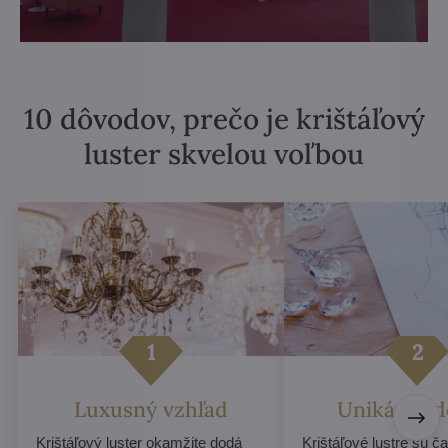
10 dôvodov, prečo je krištáľový
luster skvelou voľbou
Luxusný vzhľad
Unikátny d
Krištáľový luster okamžite dodá
Krištáľové lustre sú č