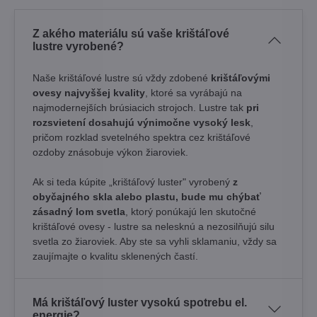
Z akého materiálu sú vaše krištáľové
lustre vyrobené?
Naše krištáľové lustre sú vždy zdobené
krištáľovými
ovesy najvyššej kvality
, ktoré sa vyrábajú na
najmodernejších brúsiacich strojoch. Lustre tak
pri
rozsvietení dosahujú výnimočne vysoký lesk
,
pričom rozklad svetelného spektra cez krištáľové
ozdoby znásobuje výkon žiaroviek.
Ak si teda kúpite „krištáľový luster" vyrobený
z
obyčajného skla alebo plastu, bude mu chýbať
zásadný lom svetla
, ktorý ponúkajú len skutočné
krištáľové ovesy - lustre sa nelesknú a nezosilňujú silu
svetla zo žiaroviek. Aby ste sa vyhli sklamaniu, vždy sa
zaujímajte o kvalitu sklenených častí.
Má krištáľový luster vysokú spotrebu el.
energie?