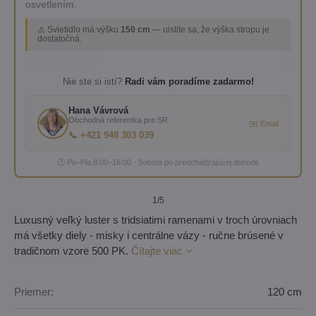
osvetlením.
⚠️ Svietidlo má výšku
150 cm
— uistite sa, že výška stropu je
dostatočná.
Nie ste si istí?
Radi vám poradíme zadarmo!
Hana Vávrová
Obchodná referentka pre SR
✉️ Email
📞 +421 948 303 039
🕐 Po–Pia 8:00–16:00 · Sobota po predchádzajúcej dohode
1
/5
Luxusný veľký luster s tridsiatimi ramenami v troch úrovniach
má všetky diely - misky i centrálne vázy - ručne brúsené v
tradičnom vzore 500 PK.
Čítajte viac
Priemer:
120 cm