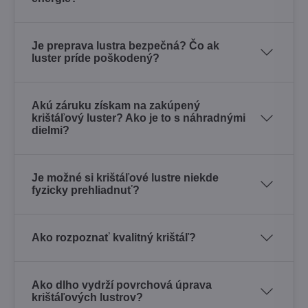
Je preprava lustra bezpečná? Čo ak
luster príde poškodený?
Akú záruku získam na zakúpený
krištáľový luster? Ako je to s náhradnými
dielmi?
Je možné si krištáľové lustre niekde
fyzicky prehliadnuť?
Ako rozpoznať kvalitný krištáľ?
Ako dlho vydrží povrchová úprava
krištáľových lustrov?