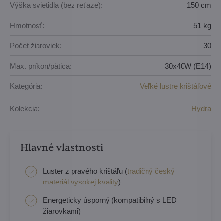
Výška svietidla (bez reťaze):
150 cm
Hmotnosť:
51 kg
Počet žiaroviek:
30
Max. príkon/pätica:
30x40W (E14)
Kategória:
Veľké lustre krištáľové
Kolekcia:
Hydra
Hlavné vlastnosti
Luster z pravého krištáľu (
tradičný český
materiál vysokej kvality
)
Energeticky úsporný (kompatibilný s LED
žiarovkami)