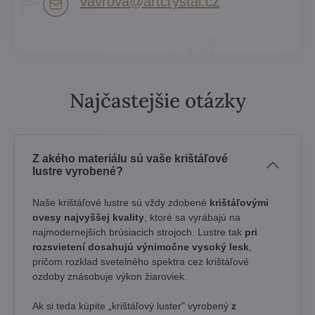
vavrova​@artcrystal​.cz
Najčastejšie otázky
Z akého materiálu sú vaše krištáľové
lustre vyrobené?
Naše krištáľové lustre sú vždy zdobené
krištáľovými
ovesy najvyššej kvality
, ktoré sa vyrábajú na
najmodernejších brúsiacich strojoch. Lustre tak
pri
rozsvietení dosahujú výnimočne vysoký lesk
,
pričom rozklad svetelného spektra cez krištáľové
ozdoby znásobuje výkon žiaroviek.
Ak si teda kúpite „krištáľový luster" vyrobený
z