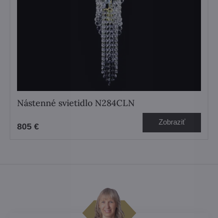
Nástenné svietidlo N284CLN
Zobraziť
805 €