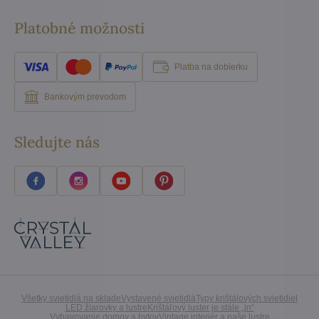
Platobné možnosti
Platba na dobierku
Bankovým prevodom
Sledujte nás
Všetky svietidlá na sklade
Vystavené svietidlá
Typy krištálových svietidiel
LED žiarovky a lustre
Krištáľový luster je stále „in“
Vybavovanie domov a bytov
Vintage interiér a naše lustre