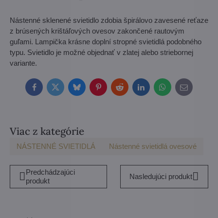
Nástenné sklenené svietidlo zdobia špirálovo zavesené reťaze
z brúsených krištáľových ovesov zakončené rautovým
guľami. Lampička krásne doplní stropné svietidlá podobného
typu. Svietidlo je možné objednať v zlatej alebo striebornej
variante.
Facebook
Twitter
Bluesky
Pinterest
Reddit
LinkedIn
WhatsApp
E-
mail
Viac z kategórie
NÁSTENNÉ SVIETIDLÁ
Nástenné svietidlá ovesové
Predchádzajúci
Nasledujúci produkt
produkt