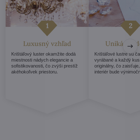
Luxusný vzhľad
Unikátny d
Krištáľový luster okamžite dodá
Krištáľové lustre sú č
miestnosti nádych elegancie a
vyrábané a každý ku
sofistikovanosti, čo zvýši prestíž
originálny, čo zaisťuje
akéhokoľvek priestoru.
interiér bude výnimoč