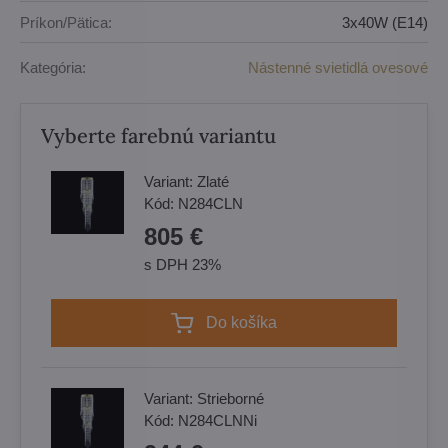
Príkon/Pätica:
3x40W (E14)
Kategória:
Nástenné svietidlá ovesové
Vyberte farebnú variantu
Variant:
Zlaté
Kód:
N284CLN
805 €
s DPH 23%
Do košíka
Variant:
Strieborné
Kód:
N284CLNNi