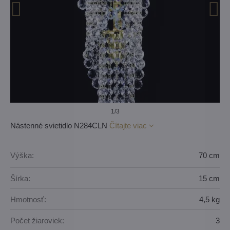
1
/3
Nástenné svietidlo N284CLN
Čítajte viac
Výška:
70 cm
Šírka:
15 cm
Hmotnosť:
4,5 kg
Počet žiaroviek:
3