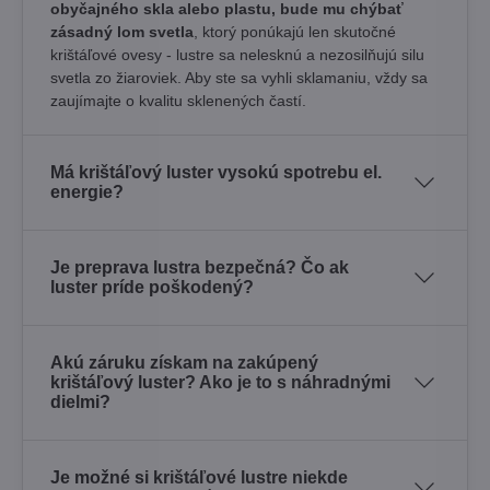
obyčajného skla alebo plastu, bude mu chýbať
zásadný lom svetla
, ktorý ponúkajú len skutočné
krištáľové ovesy - lustre sa nelesknú a nezosilňujú silu
svetla zo žiaroviek. Aby ste sa vyhli sklamaniu, vždy sa
zaujímajte o kvalitu sklenených častí.
Má krištáľový luster vysokú spotrebu el.
energie?
Je preprava lustra bezpečná? Čo ak
luster príde poškodený?
Akú záruku získam na zakúpený
krištáľový luster? Ako je to s náhradnými
dielmi?
Je možné si krištáľové lustre niekde