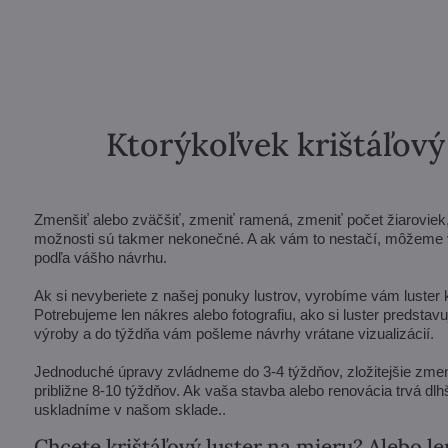
Ktorýkoľvek krištáľov
Zmenšiť alebo zväčšiť, zmeniť ramená, zmeniť počet žiaroviek, s
možnosti sú takmer nekonečné. A ak vám to nestačí, môžeme vá
podľa vášho návrhu.
Ak si nevyberiete z našej ponuky lustrov, vyrobíme vám luster
Potrebujeme len nákres alebo fotografiu, ako si luster predsta
výroby a do týždňa vám pošleme návrhy vrátane vizualizácií.
Jednoduché úpravy zvládneme do 3-4 týždňov, zložitejšie zmen
približne 8-10 týždňov. Ak vaša stavba alebo renovácia trvá dlhš
uskladníme v našom sklade..
Chcete krištáľový luster na mieru? Alebo le