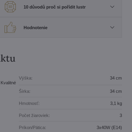
10 důvodů proč si pořídit lustr
Hodnotenie
uktu
Výška:
34 cm
Kvalitné
Šírka:
34 cm
Hmotnosť:
3,1 kg
Počet žiaroviek:
3
Príkon/Pätica:
3x40W (E14)