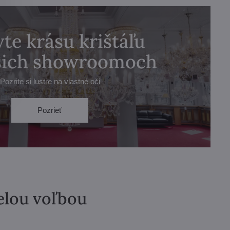
te krásu krištáľu
ašich showroomoch
Pozrite si lustre na vlastné oči
Pozrieť
velou voľbou