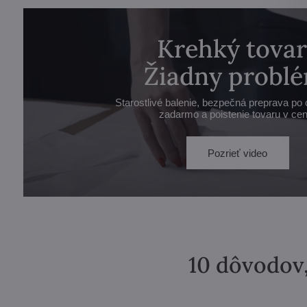
Krehký tovar
Žiadny problé
Starostlivé balenie, bezpečná preprava po 
zadarmo a poistenie tovaru v cen
Pozrieť video
10 dôvodov,