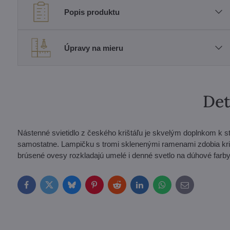
Popis produktu
Úpravy na mieru
Det
Nástenné svietidlo z českého krištáľu je skvelým doplnkom k s
samostatne. Lampičku s tromi sklenenými ramenami zdobia krišt
brúsené ovesy rozkladajú umelé i denné svetlo na dúhové farby 
Facebook
Twitter
Bluesky
Pinterest
Reddit
LinkedIn
WhatsApp
E-
mail