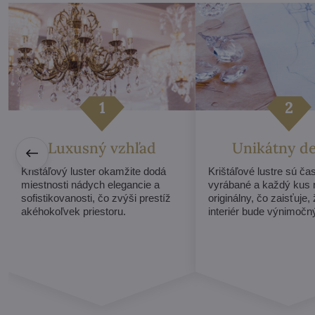
Luxusný vzhľad
Unikátny d
Krištáľový luster okamžite dodá
Krištáľové lustre sú ča
miestnosti nádych elegancie a
vyrábané a každý kus
sofistikovanosti, čo zvýši prestíž
originálny, čo zaisťuje,
akéhokoľvek priestoru.
interiér bude výnimočn