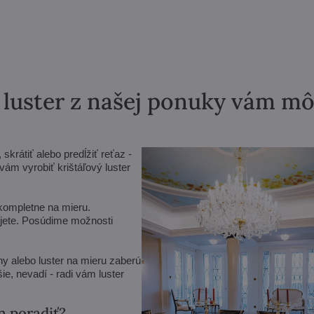
ý luster z našej ponuky vám m
krátiť alebo predĺžiť reťaz -
m vyrobiť krištáľový luster
 kompletne na mieru.
vujete. Posúdime možnosti
y alebo luster na mieru zaberú
ie, nevadí - radi vám luster
n poradiť?