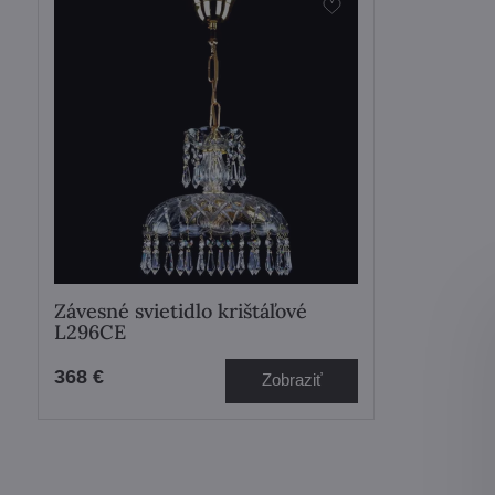
Závesné svietidlo krištáľové
L296CE
368 €
Zobraziť