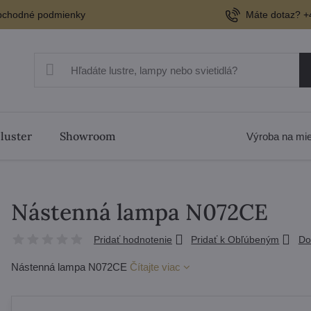
chodné podmienky
Máte dotaz? +
 luster
Showroom
Výroba na mi
Nástenná lampa N072CE
Pridať hodnotenie
Pridať k Obľúbeným
Do
Nástenná lampa N072CE
Čítajte viac