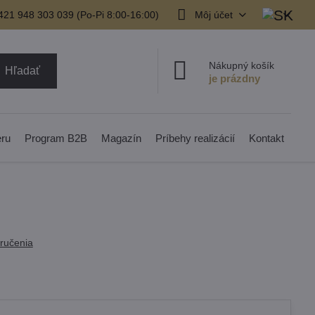
421 948 303 039 (Po-Pi 8:00-16:00)
Môj účet
Nákupný košík
Hľadať
eru
Program B2B
Magazín
Príbehy realizácií
Kontakt
ručenia