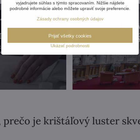
vyjadrujete súhlas s týmto spracovaním. Nižšie nájdete
podrobné informácie alebo môžete upraviť svoje preferencie.
?
Zásady ochrany osobných údajov
Objav
m!
v 3 n
Prijať všetky cookies
Ukázať podrobnosti
celej Európe
e.
 prečo je krištáľový luster sk