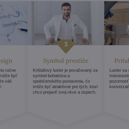
esign
Symbol prestíže
Priť
sto ručne
Krištáľový luster je považovaný za
Luster sa
 môže byť
symbol bohatstva a
miestnosti
 že váš
spoločenského postavenia, čo
pozornosť
ý.
môže byť atraktívne pre tých, ktorí
konverzač
chcú prejaviť svoj vkus a úspech.