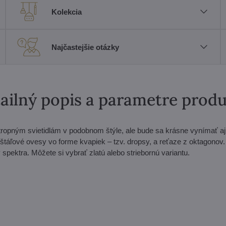
Kolekcia
Najčastejšie otázky
ailný popis a parametre prod
tropným svietidlám v podobnom štýle, ale bude sa krásne vynímať aj
áľové ovesy vo forme kvapiek – tzv. dropsy, a reťaze z oktagonov. 
spektra. Môžete si vybrať zlatú alebo striebornú variantu.