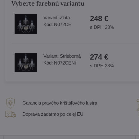
Vyberte farebnú variantu
248 €
Variant:
Zlatá
Kód:
N072CE
s DPH 23%
274 €
Variant:
Strieborná
Kód:
N072CENi
s DPH 23%
Garancia pravého krištáľového lustra
Doprava zadarmo po celej EU