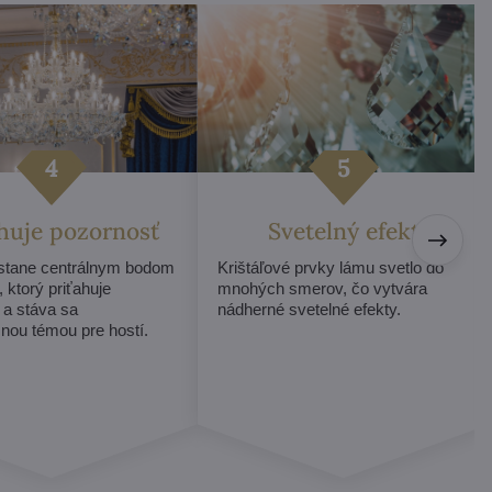
ahuje pozornosť
Svetelný efekt
 stane centrálnym bodom
Krištáľové prvky lámu svetlo do
, ktorý priťahuje
mnohých smerov, čo vytvára
 a stáva sa
nádherné svetelné efekty.
nou témou pre hostí.