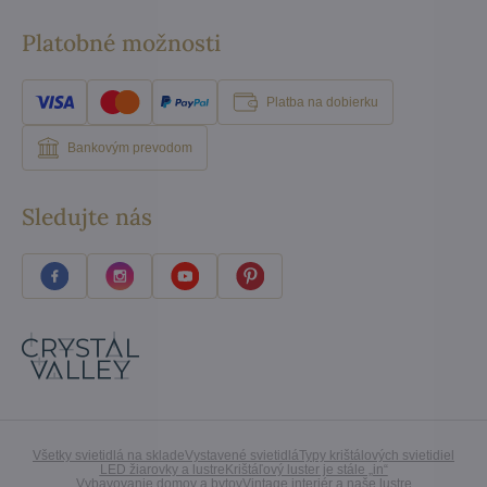
Platobné možnosti
Platba na dobierku
Bankovým prevodom
Sledujte nás
Všetky svietidlá na sklade
Vystavené svietidlá
Typy krištálových svietidiel
LED žiarovky a lustre
Krištáľový luster je stále „in“
Vybavovanie domov a bytov
Vintage interiér a naše lustre