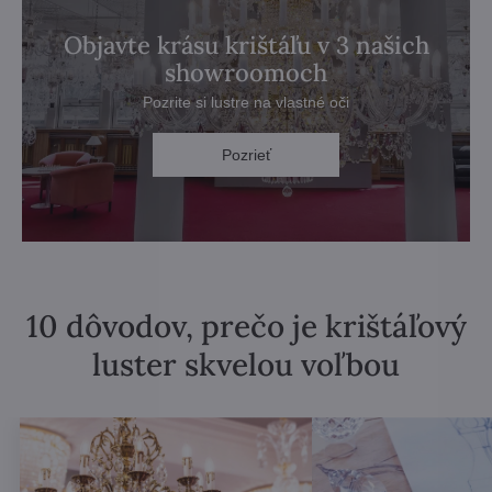
Objavte krásu krištáľu v 3 našich
showroomoch
Pozrite si lustre na vlastné oči
Pozrieť
10 dôvodov, prečo je krištáľový
luster skvelou voľbou