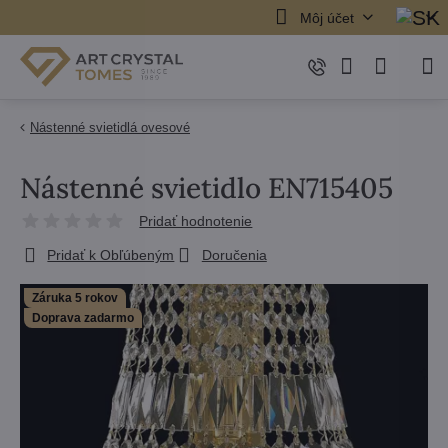
Môj účet
Nástenné svietidlá ovesové
Nástenné svietidlo EN715405
Pridať hodnotenie
Pridať k Obľúbeným
Doručenia
Záruka 5 rokov
Doprava zadarmo