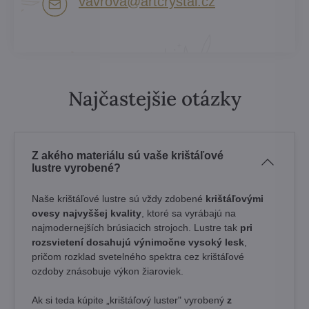
vavrova​@artcrystal​.cz
Najčastejšie otázky
Z akého materiálu sú vaše krištáľové
lustre vyrobené?
Naše krištáľové lustre sú vždy zdobené
krištáľovými
ovesy najvyššej kvality
, ktoré sa vyrábajú na
najmodernejších brúsiacich strojoch. Lustre tak
pri
rozsvietení dosahujú výnimočne vysoký lesk
,
pričom rozklad svetelného spektra cez krištáľové
ozdoby znásobuje výkon žiaroviek.
Ak si teda kúpite „krištáľový luster" vyrobený
z