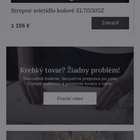
Stropné svietidlo košové EL715305Z
Zobraziť
1 155 €
Krehký tovar? Žiadny problém!
Starostlivé balenie, bezpečná preprava po celej
Európe zadarmo a poistenie tovaru v cene.
Pozrieť video