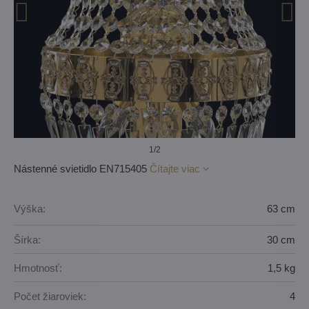
1
/2
Nástenné svietidlo EN715405
Čítajte viac
Výška:
63 cm
Šírka:
30 cm
Hmotnosť:
1,5 kg
Počet žiaroviek:
4