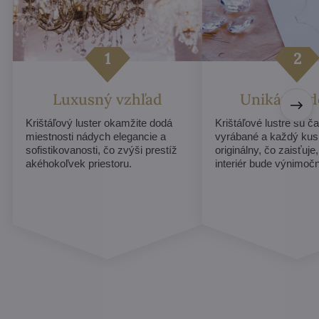
Luxusný vzhľad
Unikátny d
Krištáľový luster okamžite dodá
Krištáľové lustre sú č
miestnosti nádych elegancie a
vyrábané a každý ku
sofistikovanosti, čo zvýši prestíž
originálny, čo zaisťuje
akéhokoľvek priestoru.
interiér bude výnimoč