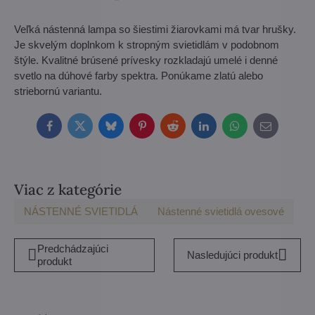
Veľká nástenná lampa so šiestimi žiarovkami má tvar hrušky.
Je skvelým doplnkom k stropným svietidlám v podobnom
štýle. Kvalitné brúsené prívesky rozkladajú umelé i denné
svetlo na dúhové farby spektra. Ponúkame zlatú alebo
striebornú variantu.
Facebook
Twitter
Bluesky
Pinterest
Reddit
LinkedIn
WhatsApp
E-
mail
Viac z kategórie
NÁSTENNÉ SVIETIDLÁ
Nástenné svietidlá ovesové
Predchádzajúci
Nasledujúci produkt
produkt