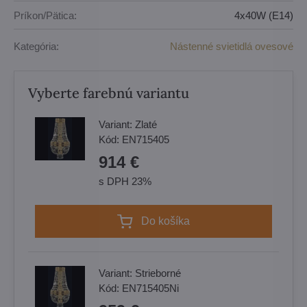
Príkon/Pätica:
4x40W (E14)
Kategória:
Nástenné svietidlá ovesové
Vyberte farebnú variantu
Variant:
Zlaté
Kód:
EN715405
914 €
s DPH 23%
Do košíka
Variant:
Strieborné
Kód:
EN715405Ni