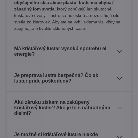
obyčajného skla alebo plastu, bude mu chýbať
zásadný lom svetla
, ktorý ponúkajú len skutočné
krištáľové ovesy - lustre sa nelesknú a nezosilňujú silu
svetla zo žiaroviek. Aby ste sa vyhli sklamaniu, vždy sa
zaujímajte o kvalitu sklenených častí.
Má krištáľový luster vysokú spotrebu el.
energie?
Je preprava lustra bezpečná? Čo ak
luster príde poškodený?
Akú záruku získam na zakúpený
krištáľový luster? Ako je to s náhradnými
dielmi?
Je možné si krištáľové lustre niekde