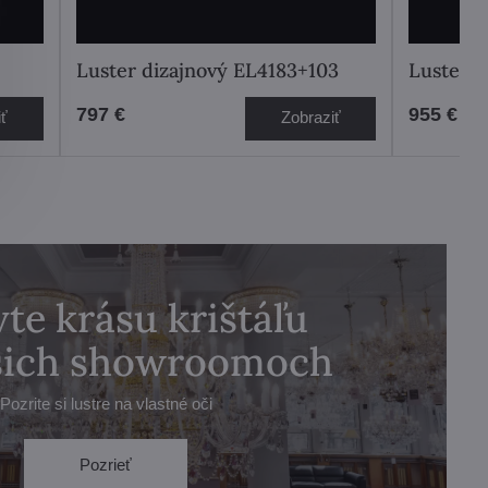
Luster dizajnový EL4183+103
Luster d
797 €
955 €
iť
Zobraziť
te krásu krištáľu
ašich showroomoch
Pozrite si lustre na vlastné oči
Pozrieť