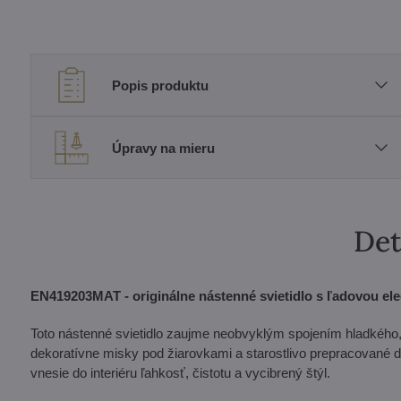
Popis produktu
Úpravy na mieru
Det
EN419203MAT - originálne nástenné svietidlo s ľadovou el
Toto nástenné svietidlo zaujme neobvyklým spojením hladkého
dekoratívne misky pod žiarovkami a starostlivo prepracované de
vnesie do interiéru ľahkosť, čistotu a vycibrený štýl.