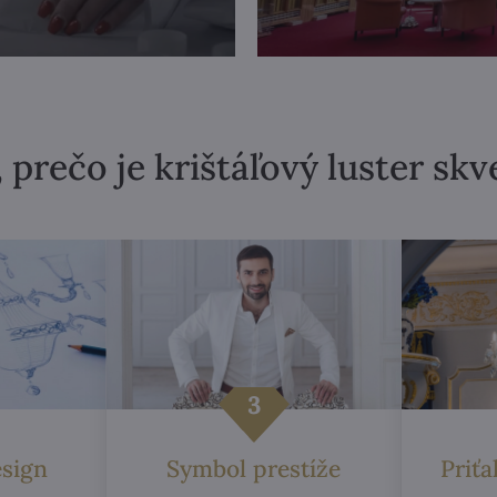
 prečo je krištáľový luster sk
esign
Symbol prestíže
Priť