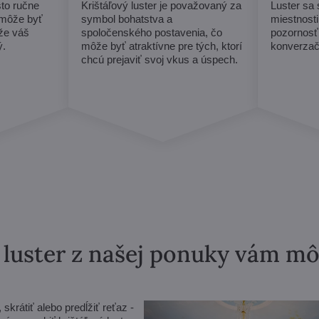
sto ručne
Krištáľový luster je považovaný za
Luster sa
 môže byť
symbol bohatstva a
miestnosti
 že váš
spoločenského postavenia, čo
pozornosť
ý.
môže byť atraktívne pre tých, ktorí
konverzač
chcú prejaviť svoj vkus a úspech.
ý luster z našej ponuky vám m
krátiť alebo predĺžiť reťaz -