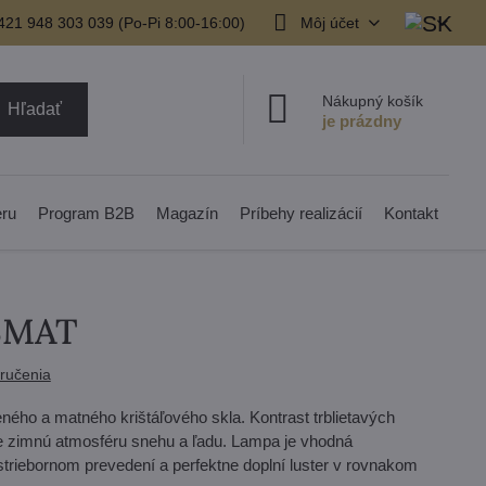
421 948 303 039 (Po-Pi 8:00-16:00)
Môj účet
Nákupný košík
Hľadať
eru
Program B2B
Magazín
Príbehy realizácií
Kontakt
03MAT
ručenia
ného a matného krištáľového skla. Kontrast trblietavých
 zimnú atmosféru snehu a ľadu. Lampa je vhodná
triebornom prevedení a perfektne doplní luster v rovnakom