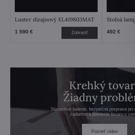
Luster dizajnový EL419803MAT
Stolná lam
1 590 €
492 €
Zobraziť
Krehký tovar
Žiadny problé
Starostlivé balenie, bezpečná preprava po 
zadarmo a poistenie tovaru v cen
Pozrieť video