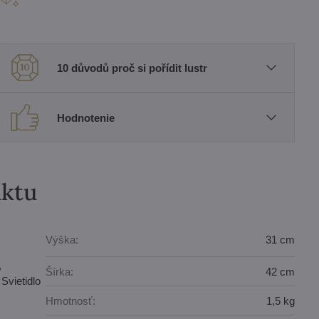
10 důvodů proč si pořídit lustr
Hodnotenie
uktu
Výška:
31 cm
,
Šírka:
42 cm
Svietidlo
Hmotnosť:
1,5 kg