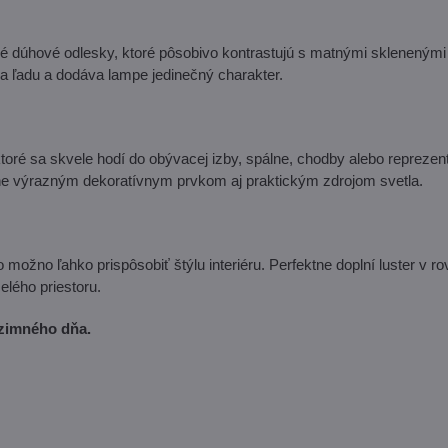
né dúhové odlesky, ktoré pôsobivo kontrastujú s matnými sklenenými
 a ľadu a dodáva lampe jedinečný charakter.
toré sa skvele hodí do obývacej izby, spálne, chodby alebo reprezen
ne výrazným dekoratívnym prvkom aj praktickým zdrojom svetla.
 možno ľahko prispôsobiť štýlu interiéru. Perfektne doplní luster v 
elého priestoru.
 zimného dňa.