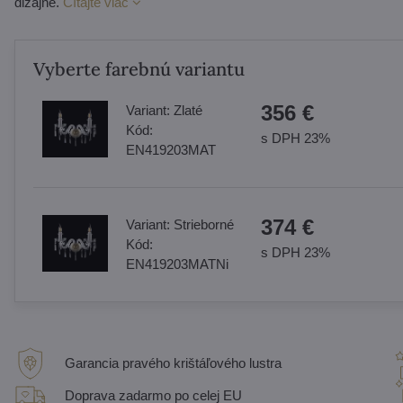
dizajne.
Čítajte viac
Vyberte farebnú variantu
356 €
Variant:
Zlaté
Kód:
s DPH 23%
EN419203MAT
374 €
Variant:
Strieborné
Kód:
s DPH 23%
EN419203MATNi
Garancia pravého krištáľového lustra
Doprava zadarmo po celej EU