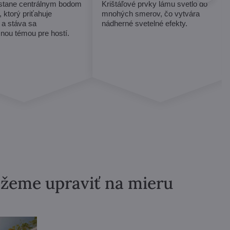
 stane centrálnym bodom
Krištáľové prvky lámu svetlo do
, ktorý priťahuje
mnohých smerov, čo vytvára
 a stáva sa
nádherné svetelné efekty.
nou témou pre hostí.
ôžeme upraviť na mieru