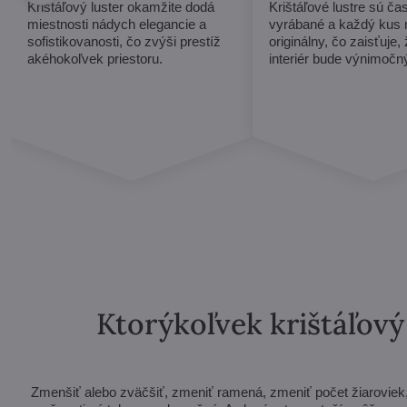
Krištáľový luster okamžite dodá
Krištáľové lustre sú ča
miestnosti nádych elegancie a
vyrábané a každý kus
sofistikovanosti, čo zvýši prestíž
originálny, čo zaisťuje,
akéhokoľvek priestoru.
interiér bude výnimočn
Ktorýkoľvek krištáľov
Zmenšiť alebo zväčšiť, zmeniť ramená, zmeniť počet žiaroviek, s