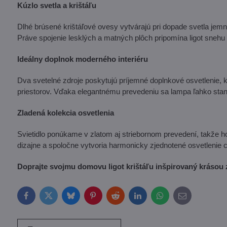
Kúzlo svetla a krištáľu
Dlhé brúsené krištáľové ovesy vytvárajú pri dopade svetla jem
Práve spojenie lesklých a matných plôch pripomína ligot snehu
Ideálny doplnok moderného interiéru
Dva svetelné zdroje poskytujú príjemné doplnkové osvetlenie, k
priestorov. Vďaka elegantnému prevedeniu sa lampa ľahko sta
Zladená kolekcia osvetlenia
Svietidlo ponúkame v zlatom aj striebornom prevedení, takže ho
dizajne a spoločne vytvoria harmonicky zjednotené osvetlenie c
Doprajte svojmu domovu ligot krištáľu inšpirovaný krásou
Facebook
Twitter
Bluesky
Pinterest
Reddit
LinkedIn
WhatsApp
E-
mail