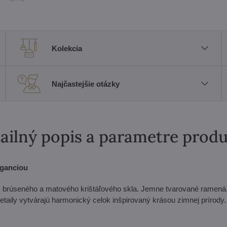
Kolekcia
Najčastejšie otázky
ailný popis a parametre prod
eganciou
, brúseného a matového krištáľového skla. Jemne tvarované ramená
taily vytvárajú harmonický celok inšpirovaný krásou zimnej prírody. 