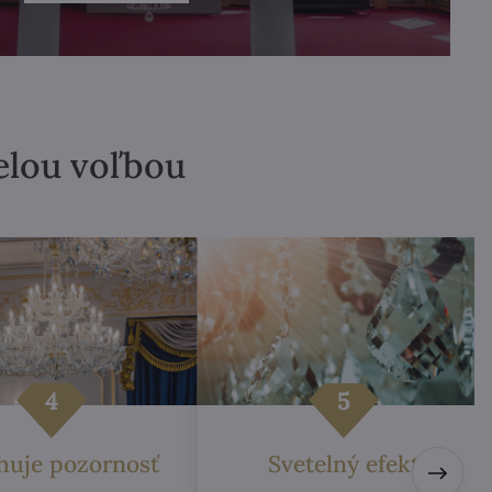
velou voľbou
ahuje pozornosť
Svetelný efekt