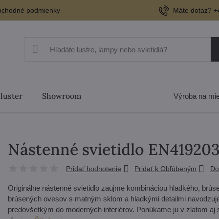
chodné podmienky
Máte dotaz? +
 luster
Showroom
Výroba na mi
Nástenné svietidlo EN4192
Pridať hodnotenie
Pridať k Obľúbeným
Do
Originálne nástenné svietidlo zaujme kombináciou hladkého, brúse
brúsených ovesov s matným sklom a hladkými detailmi navodzuje
predovšetkým do moderných interiérov. Ponúkame ju v zlatom aj s