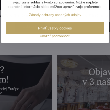
vyjadrujete súhlas s týmto spracovaním. Nižšie nájdete
podrobné informácie alebo môžete upraviť svoje preferencie.
Zásady ochrany osobných údajov
pa ES4191033mat
Stolná lampa ES4191032mat
375 €
Zobraziť
Zobraz
Prijať všetky cookies
Ukázať podrobnosti
?
Objav
m!
v 3 n
celej Európe
e.