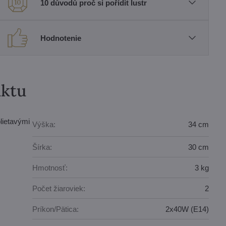
10 důvodů proč si pořídit lustr
Hodnotenie
uktu
lietavými
Výška:
34 cm
Šírka:
30 cm
Hmotnosť:
3 kg
Počet žiaroviek:
2
Príkon/Pätica:
2x40W (E14)