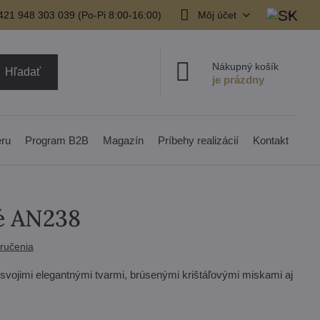
421 948 303 039 (Po-Pi 8:00-16:00)
Môj účet
Nákupný košík
Hľadať
eru
Program B2B
Magazín
Príbehy realizácií
Kontakt
é AN238
ručenia
 svojimi elegantnými tvarmi, brúsenými krištáľovými miskami aj