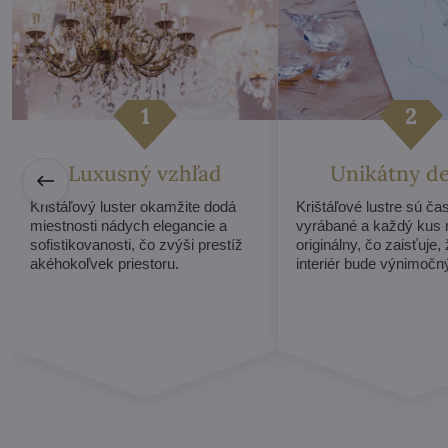
Luxusný vzhľad
Unikátny d
Krištáľový luster okamžite dodá
Krištáľové lustre sú ča
miestnosti nádych elegancie a
vyrábané a každý kus
sofistikovanosti, čo zvýši prestíž
originálny, čo zaisťuje,
akéhokoľvek priestoru.
interiér bude výnimočn