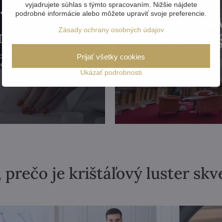
vyjadrujete súhlas s týmto spracovaním. Nižšie nájdete
?
podrobné informácie alebo môžete upraviť svoje preferencie.
Objav
m!
Zásady ochrany osobných údajov
v 3 n
celej Európe
Prijať všetky cookies
e.
Ukázať podrobnosti
 prečo je krištáľový luster sk