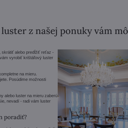
ý luster z našej ponuky vám m
krátiť alebo predĺžiť reťaz -
m vyrobiť krištáľový luster
 kompletne na mieru.
vujete. Posúdime možnosti
y alebo luster na mieru zaberú
ie, nevadí - radi vám luster
n poradiť?