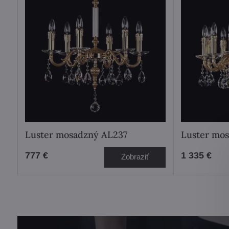
Luster mosadzný AL237
Luster mo
777 €
1 335 €
Zobraziť