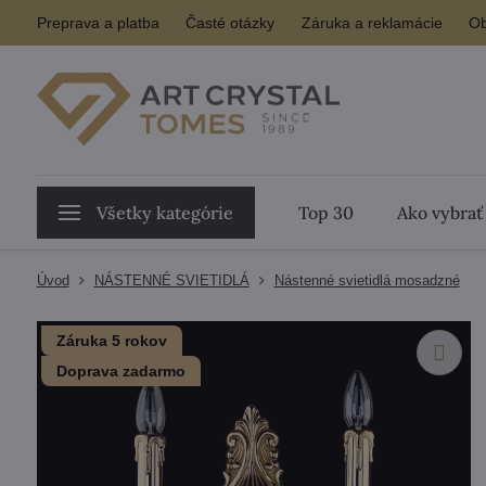
Preprava a platba
Časté otázky
Záruka a reklamácie
Ob
Všetky kategórie
Top 30
Ako vybrať
Úvod
NÁSTENNÉ SVIETIDLÁ
Nástenné svietidlá mosadzné
Záruka 5 rokov
Doprava zadarmo