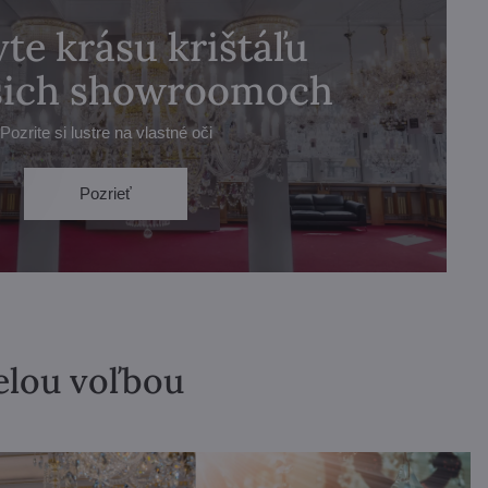
te krásu krištáľu
ašich showroomoch
Pozrite si lustre na vlastné oči
Pozrieť
velou voľbou