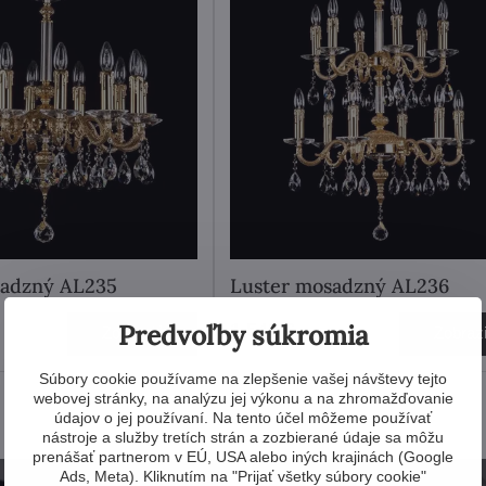
sadzný AL235
Luster mosadzný AL236
Predvoľby súkromia
1 548 €
Zobraziť
Zobraz
Súbory cookie používame na zlepšenie vašej návštevy tejto
webovej stránky, na analýzu jej výkonu a na zhromažďovanie
údajov o jej používaní. Na tento účel môžeme používať
nástroje a služby tretích strán a zozbierané údaje sa môžu
prenášať partnerom v EÚ, USA alebo iných krajinách (Google
Ads, Meta). Kliknutím na "Prijať všetky súbory cookie"