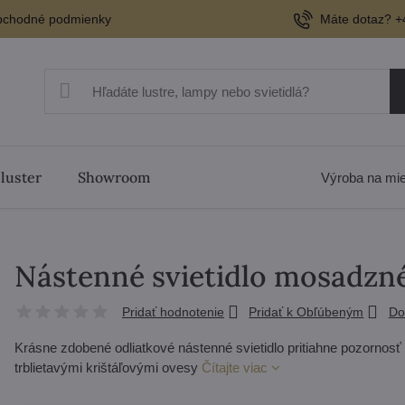
chodné podmienky
Máte dotaz? +
 luster
Showroom
Výroba na mi
Nástenné svietidlo mosadzn
Pridať hodnotenie
Pridať k Obľúbeným
Do
Krásne zdobené odliatkové nástenné svietidlo pritiahne pozornosť
trblietavými krištáľovými ovesy
Čítajte viac