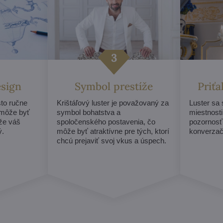
esign
Symbol prestíže
Priť
sto ručne
Krištáľový luster je považovaný za
Luster sa
 môže byť
symbol bohatstva a
miestnosti
 že váš
spoločenského postavenia, čo
pozornosť
ý.
môže byť atraktívne pre tých, ktorí
konverzač
chcú prejaviť svoj vkus a úspech.