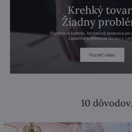
Krehký tovar
Žiadny problé
Starostlivé balenie, bezpečná preprava po 
zadarmo a poistenie tovaru v cen
Pozrieť video
10 dôvodov,