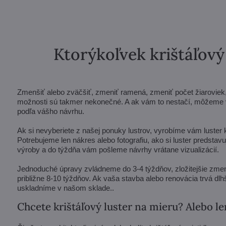
Ktorýkoľvek krištáľov
Zmenšiť alebo zväčšiť, zmeniť ramená, zmeniť počet žiaroviek, s
možnosti sú takmer nekonečné. A ak vám to nestačí, môžeme vá
podľa vášho návrhu.
Ak si nevyberiete z našej ponuky lustrov, vyrobíme vám luster
Potrebujeme len nákres alebo fotografiu, ako si luster predsta
výroby a do týždňa vám pošleme návrhy vrátane vizualizácií.
Jednoduché úpravy zvládneme do 3-4 týždňov, zložitejšie zmen
približne 8-10 týždňov. Ak vaša stavba alebo renovácia trvá dlhš
uskladníme v našom sklade..
Chcete krištáľový luster na mieru? Alebo le