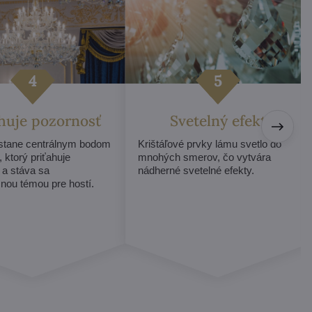
ahuje pozornosť
Svetelný efekt
 stane centrálnym bodom
Krištáľové prvky lámu svetlo do
, ktorý priťahuje
mnohých smerov, čo vytvára
 a stáva sa
nádherné svetelné efekty.
nou témou pre hostí.