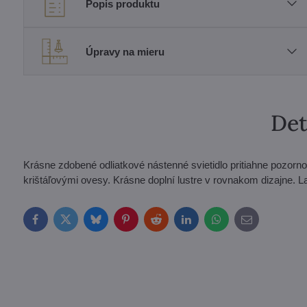
Popis produktu
Úpravy na mieru
Det
Krásne zdobené odliatkové nástenné svietidlo pritiahne pozorno
krištáľovými ovesy. Krásne doplní lustre v rovnakom dizajne.
Facebook
Twitter
Bluesky
Pinterest
Reddit
LinkedIn
WhatsApp
E-
mail