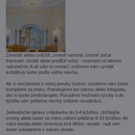
Zmenšiť alebo zväčšiť, zmeniť ramená, zmeniť počet
žiaroviek, skrátiť alebo predĺžiť reťaz - možnosti sú takmer
nekonečné. A ak vám to nestačí, môžeme vám vyrobiť
krištáľový luster podľa vášho návrhu.
Ak si nevyberiete z našej ponuky lustrov, vyrobíme vám luster
kompletne na mieru. Potrebujeme len nákres alebo fotografiu,
ako si luster predstavujete. Posúdime možnosti výroby a do
týždňa vám pošleme návrhy vrátane vizualizácií.
Jednoduché úpravy zvládneme do 3-4 týždňov, zložitejšie
zmeny alebo luster na mieru zaberú približne 8-10 týždňov. Ak
vaša stavba alebo renovácia trvá dlhšie, nevadí - radi vám
luster uskladníme v našom sklade..