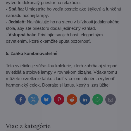
vytvorte dokonalý priestor na relaxáciu.
- Spálňa:
Umiestnite ho vedľa postele ako štýlovú a funkčnú
náhradu nočnej lampy.
- Jedáleň:
Nainštalujte ho na stenu v blízkosti jedálenského
stola, aby ste priestoru dodali jedinečný vzhľad.
- Vstupná hala:
Privítajte svojich hostí elegantným
osvetlením, ktoré okamžite upúta pozornosť.
5. Ľahko kombinovateľné
Toto svietidlo je súčasťou kolekcie, ktorá zahŕňa aj stropné
svietidlá a stolové lampy v rovnakom dizajne. Vďaka tomu
môžete osvetlenie ľahko zladiť v celom interiéri a vytvoriť
harmonický celok. Doprajte si luxus, ktorý si zaslúžite!
Facebook
Twitter
Bluesky
Pinterest
Reddit
LinkedIn
WhatsApp
E-
mail
Viac z kategórie