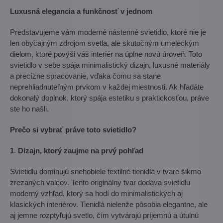
Luxusná elegancia a funkčnosť v jednom
Predstavujeme vám moderné nástenné svietidlo, ktoré nie je
len obyčajným zdrojom svetla, ale skutočným umeleckým
dielom, ktoré povýši váš interiér na úplne novú úroveň. Toto
svietidlo v sebe spája minimalistický dizajn, luxusné materiály
a precízne spracovanie, vďaka čomu sa stane
neprehliadnuteľným prvkom v každej miestnosti. Ak hľadáte
dokonalý doplnok, ktorý spája estetiku s praktickosťou, práve
ste ho našli.
Prečo si vybrať práve toto svietidlo?
1. Dizajn, ktorý zaujme na prvý pohľad
Svietidlu dominujú snehobiele textilné tienidlá v tvare šikmo
zrezaných valcov. Tento originálny tvar dodáva svietidlu
moderný vzhľad, ktorý sa hodí do minimalistických aj
klasických interiérov. Tienidlá nielenže pôsobia elegantne, ale
aj jemne rozptyľujú svetlo, čím vytvárajú príjemnú a útulnú