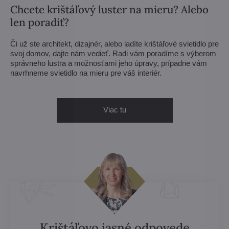
Chcete krištáľový luster na mieru? Alebo
len poradiť?
Či už ste architekt, dizajnér, alebo ladíte krištáľové svietidlo pre
svoj domov, dajte nám vedieť. Radi vám poradíme s výberom
správneho lustra a možnosťami jeho úpravy, prípadne vám
navrhneme svietidlo na mieru pre váš interiér.
Viac tu
Krištáľovo jasné odpovede