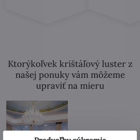
Ktorýkoľvek krištáľový luster z
našej ponuky vám môžeme
upraviť na mieru