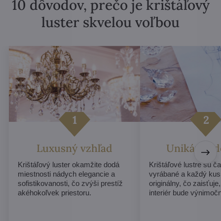
10 dôvodov, prečo je krištáľový
luster skvelou voľbou
Luxusný vzhľad
Unikátny d
Krištáľový luster okamžite dodá
Krištáľové lustre sú č
miestnosti nádych elegancie a
vyrábané a každý ku
sofistikovanosti, čo zvýši prestíž
originálny, čo zaisťuje
akéhokoľvek priestoru.
interiér bude výnimoč