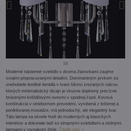
1
/2
Moderné nástenné svietidlo s dvoma žiarovkami zaujme
svojimi prepracovanými detailmi. Dominantným prvkom sú
snehobiele textilné tienidlá v tvare šikmo zrezaných valcov,
ktorých minimalistický dizajn je vkusne doplnený precízne
brúsenými krištáľovými ovesmi v spodnej časti. Kovová
konštrukcia v striebornom prevedení, vyrobená z leštenej a
poniklovanej mosadze, má jednoduchý, ale elegantný tvar.
Táto lampa sa skvele hodí do moderných aj klasických
interiérov a dokonale ladí so stropnými svietidlami a stolnými
lampami v rovnakom štýle.
Čítajte viac