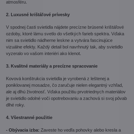
atmosféru.
2. Luxusné krištáľové prívesky
V spodnej časti svietidla nájdete precízne brúsené krištáľové
ozdoby, ktoré lámu svetlo do všetkých farieb spektra. Vďaka
nim sa svietidlo nádherne leskne a vytvára fascinujúce
vizuálne efekty. Každý detail bol navrhnutý tak, aby svietidlo
vyzeralo vo vašom interiéri ako klenot.
3. Kvalitné materiály a precízne spracovanie
Kovová konštrukcia svietidla je vyrobená z leštenej a
poniklovanej mosadze, čo zaručuje nielen elegantný vzhľad,
ale aj dlhú životnosť. Vďaka použitiu prvotriednych materiálov
je svietidlo odolné voči opotrebovaniu a zachová si svoj pôvab
dlhé roky.
4. Všestranné použitie
- Obývacia izba:
Zaveste ho vedľa pohovky alebo kresla a