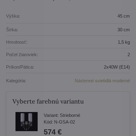
Výška:
45 cm
Šírka:
30 cm
Hmotnosť:
1,5 kg
Počet žiaroviek:
2
Príkon/Pätica:
2x40W (E14)
Kategória:
Nástenné svietidlá moderné
Vyberte farebnú variantu
Variant:
Strieborné
Kód:
N-GSA-02
574 €