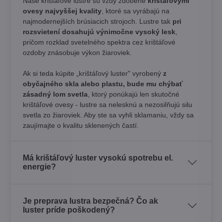
Naše krištáľové lustre sú vždy zdobené
krištáľovými
ovesy najvyššej kvality
, ktoré sa vyrábajú na
najmodernejších brúsiacich strojoch. Lustre tak
pri
rozsvietení dosahujú výnimočne vysoký lesk
,
pričom rozklad svetelného spektra cez krištáľové
ozdoby znásobuje výkon žiaroviek.
Ak si teda kúpite „krištáľový luster" vyrobený
z
obyčajného skla alebo plastu, bude mu chýbať
zásadný lom svetla
, ktorý ponúkajú len skutočné
krištáľové ovesy - lustre sa nelesknú a nezosilňujú silu
svetla zo žiaroviek. Aby ste sa vyhli sklamaniu, vždy sa
zaujímajte o kvalitu sklenených častí.
Má krištáľový luster vysokú spotrebu el.
energie?
Je preprava lustra bezpečná? Čo ak
luster príde poškodený?