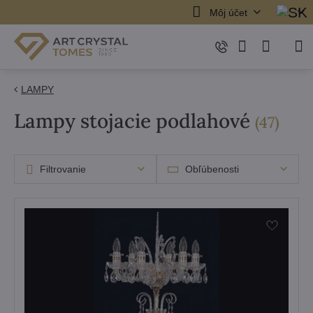
Môj účet
LAMPY
Lampy stojacie podlahové
polož
(
47
)
Filtrovanie
Obľúbenosti