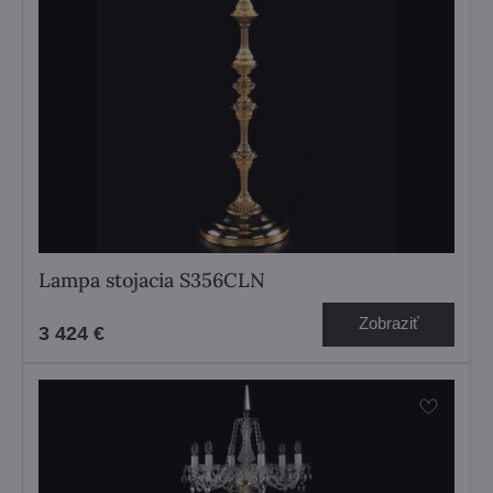
Lampa stojacia S356CLN
Zobraziť
3 424 €