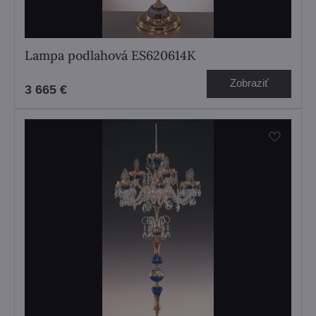
Lampa podlahová ES620614K
Zobraziť
3 665 €