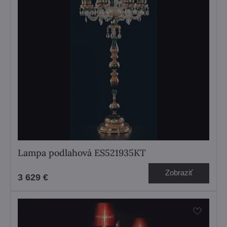
Lampa podlahová ES521935KT
Zobraziť
3 629 €