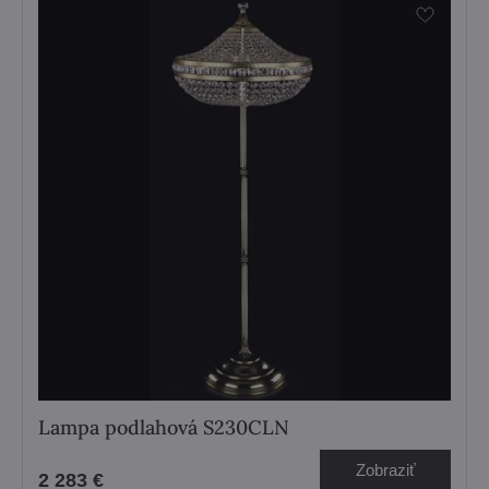
Lampa podlahová S230CLN
Zobraziť
2 283 €