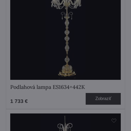
Podlahová lampa ES1634+442K
Zobraziť
1 733 €