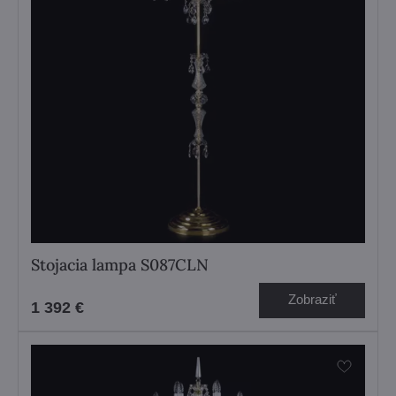
Stojacia lampa S087CLN
Zobraziť
1 392 €