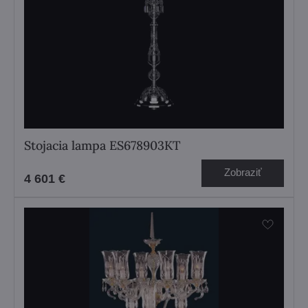
Stojacia lampa ES678903KT
Zobraziť
4 601 €