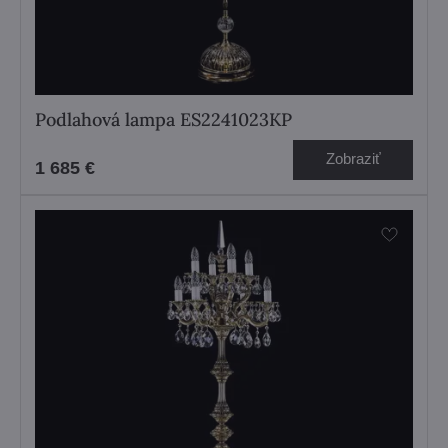
Podlahová lampa ES2241023KP
Zobraziť
1 685 €