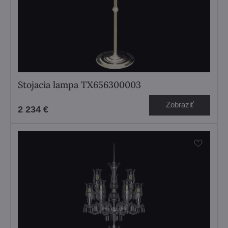
Stojacia lampa TX656300003
Zobraziť
2 234 €