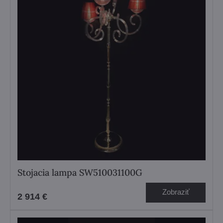
Stojacia lampa SW510031100G
Zobraziť
2 914 €