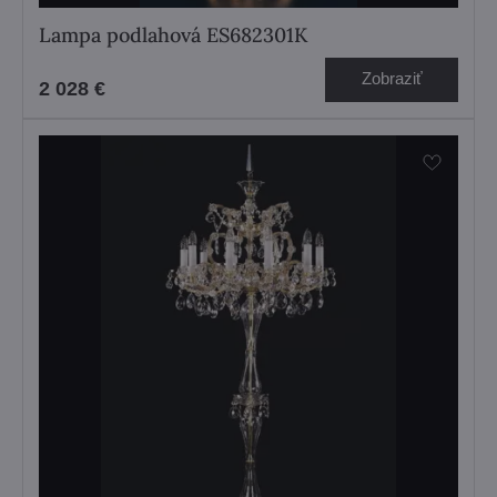
Lampa podlahová ES682301K
Zobraziť
2 028 €