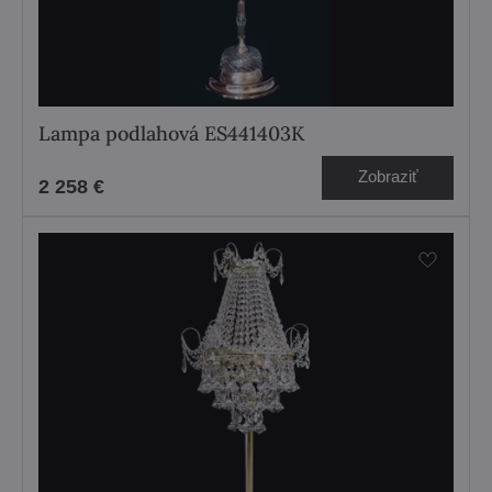
Lampa podlahová ES441403K
Zobraziť
2 258 €