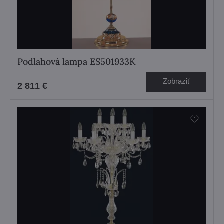
Podlahová lampa ES501933K
Zobraziť
2 811 €