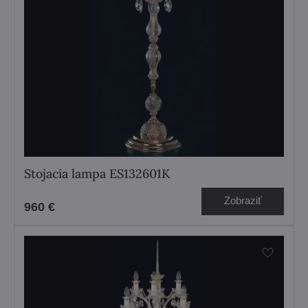
Stojacia lampa ES132601K
Zobraziť
960 €