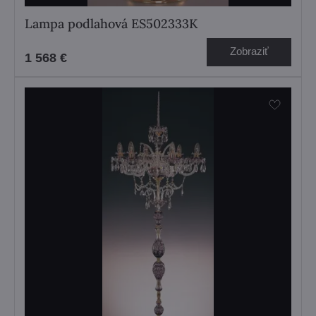
Lampa podlahová ES502333K
Zobraziť
1 568 €