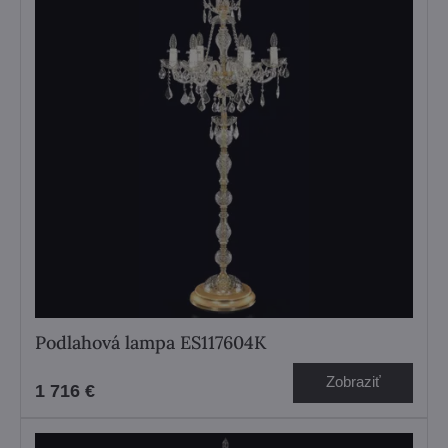
Podlahová lampa ES117604K
Zobraziť
1 716 €