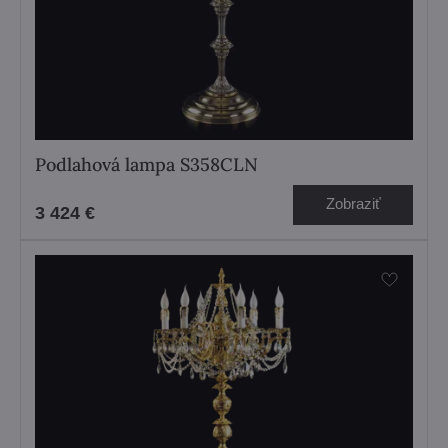
Podlahová lampa S358CLN
Zobraziť
3 424 €