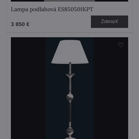
Lampa podlahová ES850501KPT
Zobraziť
3 850 €