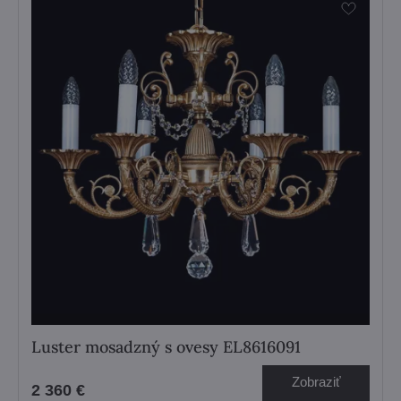
Luster mosadzný s ovesy EL8616091
Zobraziť
2 360 €