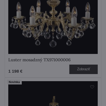
Luster mosadzný TX971000006
Zobraziť
1 198 €
Novinka