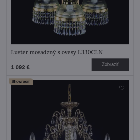
Luster mosadzný s ovesy L330CLN
Zobraziť
1 092 €
Showroom