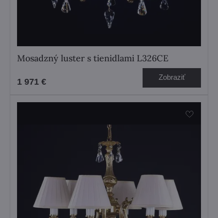
Mosadzný luster s tienidlami L326CE
Zobraziť
1 971 €