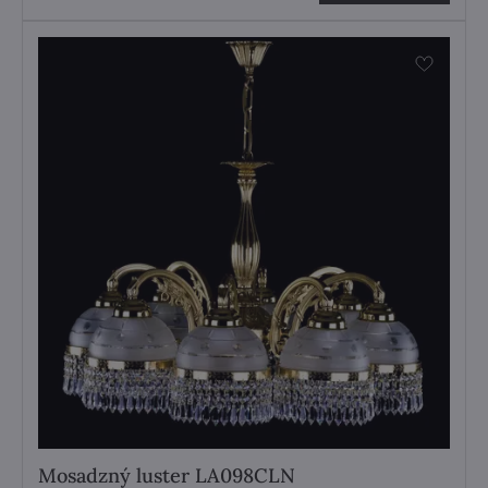
Mosadzný luster LA098CLN