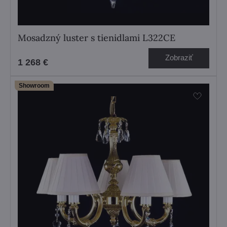
Mosadzný luster s tienidlami L322CE
Zobraziť
1 268 €
Showroom