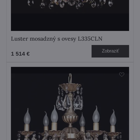
Luster mosadzný s ovesy L335CLN
Zobraziť
1 514 €