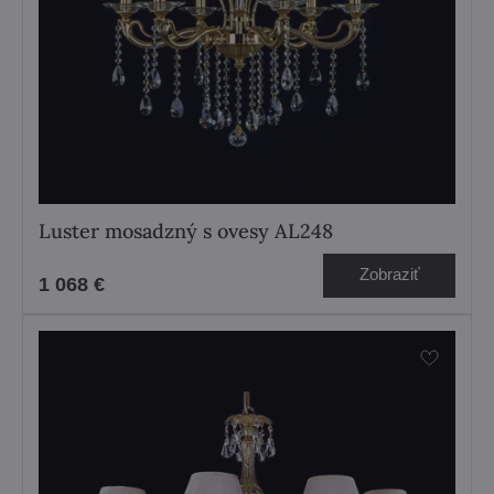
Luster mosadzný s ovesy AL248
Zobraziť
1 068 €