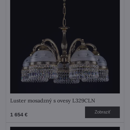
Luster mosadzný s ovesy L329CLN
Zobraziť
1 654 €