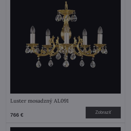
Luster mosadzný AL091
Zobraziť
766 €