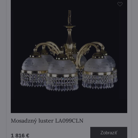
Mosadzný luster LA099CLN
Zobraziť
1 816 €