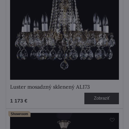
Luster mosadzný sklenený AL173
Zobraziť
1 173 €
Showroom