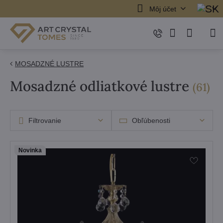
Môj účet
MOSADZNÉ LUSTRE
Mosadzné odliatkové lustre
pol
(
61
)
Filtrovanie
Obľúbenosti
Novinka