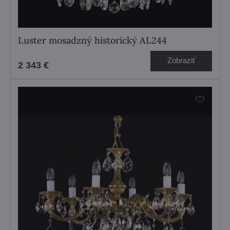
Luster mosadzný historický AL244
Zobraziť
2 343 €