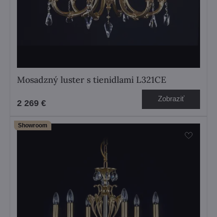
Mosadzný luster s tienidlami L321CE
Zobraziť
2 269 €
Showroom