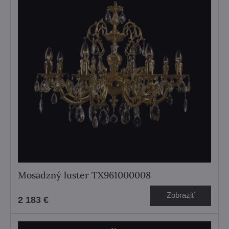
Mosadzný luster TX961000008
Zobraziť
2 183 €