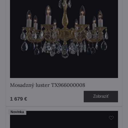
Mosadzný luster TX966000008
Zobraziť
1 679 €
Novinka