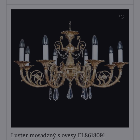
Luster mosadzný s ovesy EL8618091