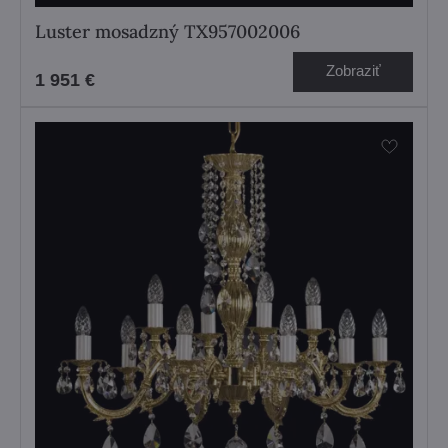
Luster mosadzný TX957002006
Zobraziť
1 951 €