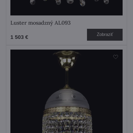
Luster mosadzný AL093
Zobraziť
1 503 €