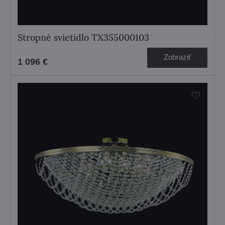
Stropné svietidlo TX355000103
Zobraziť
1 096 €