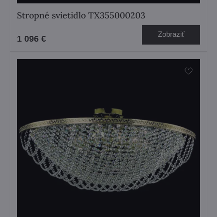
Stropné svietidlo TX355000203
Zobraziť
1 096 €