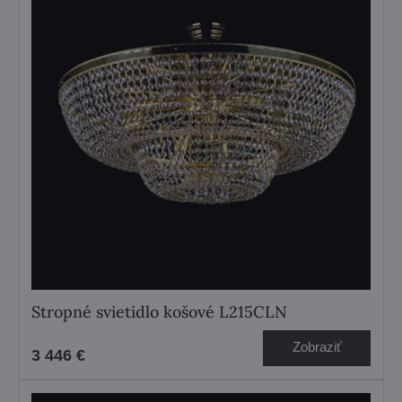
Stropné svietidlo košové L215CLN
Zobraziť
3 446 €