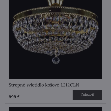
Stropné svietidlo košové L212CLN
Zobraziť
898 €