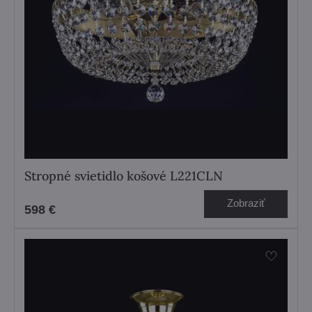
Stropné svietidlo košové L221CLN
Zobraziť
598 €