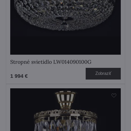
Stropné svietidlo LW014090100G
Zobraziť
1 994 €