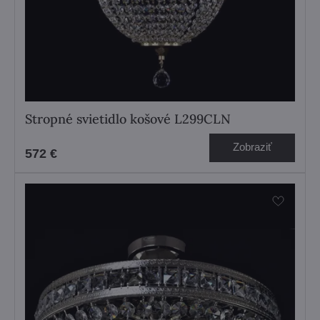
Stropné svietidlo košové L299CLN
Zobraziť
572 €