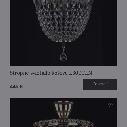
Stropné svietidlo košové L300CLN
Zobraziť
445 €