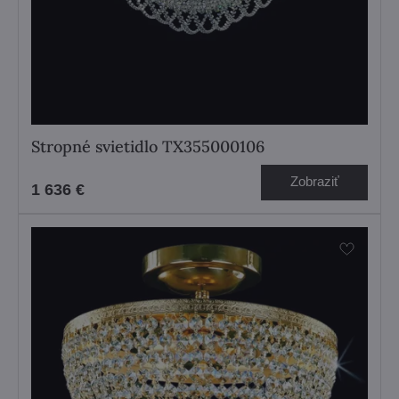
Stropné svietidlo TX355000106
Zobraziť
1 636 €