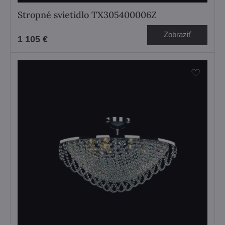
Stropné svietidlo TX305400006Z
Zobraziť
1 105 €