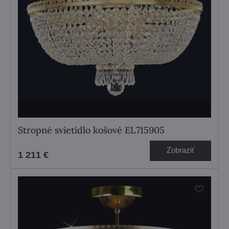
Stropné svietidlo košové EL715905
Zobraziť
1 211 €