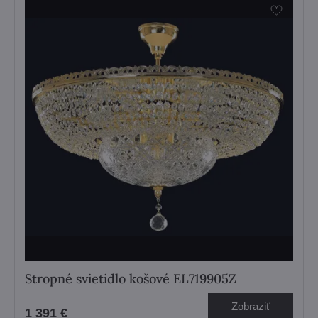
Stropné svietidlo košové EL719905Z
Zobraziť
1 391 €