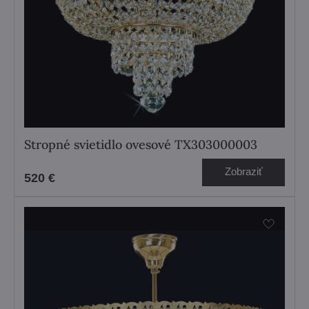
Stropné svietidlo ovesové TX303000003
Zobraziť
520 €