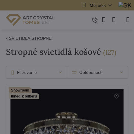
Môj účet
SVIETIDLÁ STROPNÉ
Stropné svietidlá košové
položi
(
127
)
Filtrovanie
Obľúbenosti
Showroom
Ihneď k odberu