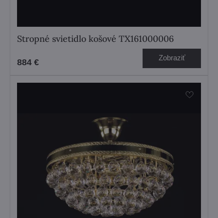
Stropné svietidlo košové TX161000006
Zobraziť
884 €