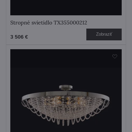
Stropné svietidlo TX355000212
Zobraziť
3 506 €