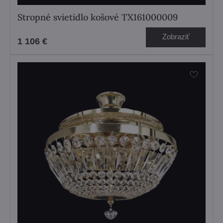
Stropné svietidlo košové TX161000009
Zobraziť
1 106 €