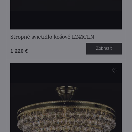
Stropné svietidlo košové L241CLN
Zobraziť
1 220 €