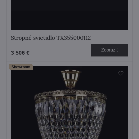
Stropné svietidlo TX355000112
Zobraziť
3 506 €
Showroom