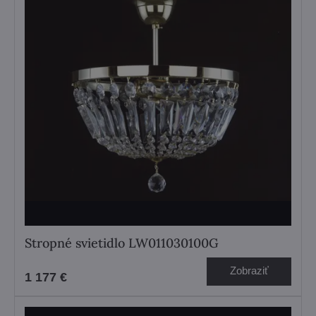
Stropné svietidlo LW011030100G
Zobraziť
1 177 €