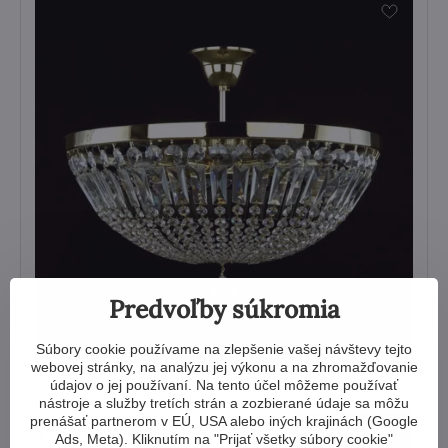
Predvoľby súkromia
Súbory cookie používame na zlepšenie vašej návštevy tejto
webovej stránky, na analýzu jej výkonu a na zhromažďovanie
údajov o jej používaní. Na tento účel môžeme používať
Stropné svietidlo LW011090100G
nástroje a služby tretích strán a zozbierané údaje sa môžu
prenášať partnerom v EÚ, USA alebo iných krajinách (Google
Zobraziť
2 068 €
Ads, Meta). Kliknutím na "Prijať všetky súbory cookie"