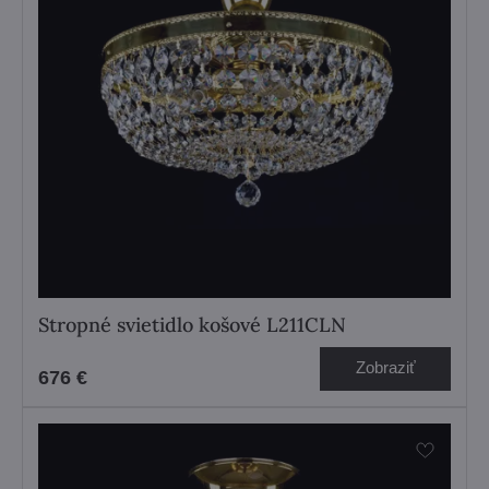
Stropné svietidlo košové L211CLN
Zobraziť
676 €