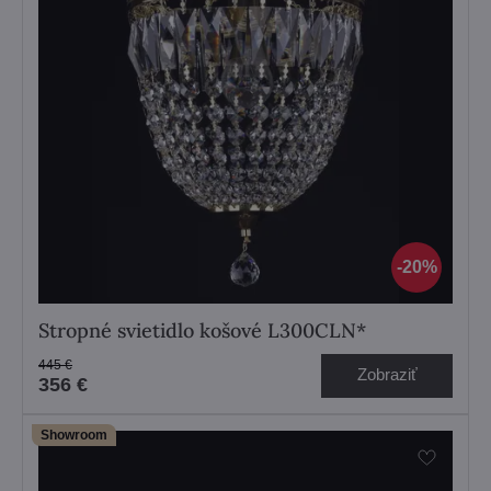
20%
Stropné svietidlo košové L300CLN*
445 €
Zobraziť
356 €
Showroom