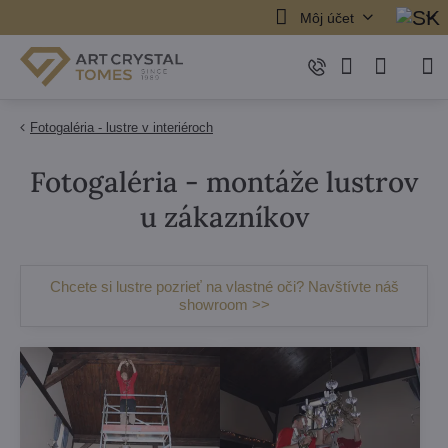
Môj účet
Fotogaléria - lustre v interiéroch
Fotogaléria - montáže lustrov
u zákazníkov
Chcete si lustre pozrieť na vlastné oči? Navštívte náš
showroom >>