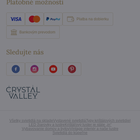
Platobné možnosti
Platba na dobierku
Bankovým prevodom
Sledujte nás
Všetky svietidlá na sklade
Vystavené svietidlá
Typy krištálových svietidiel
LED žiarovky a lustre
Krištáľový luster je stále „in“
Vybavovanie domov a bytov
Vintage interiér a naše lustre
Svietidlá do kúpeľne