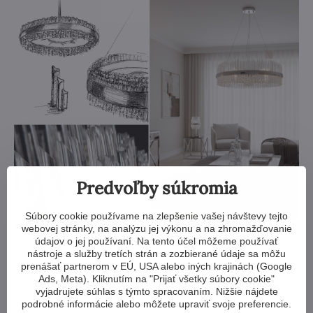
Predvoľby súkromia
Súbory cookie používame na zlepšenie vašej návštevy tejto
webovej stránky, na analýzu jej výkonu a na zhromažďovanie
údajov o jej používaní. Na tento účel môžeme používať
Dizajnové svietidlo ELH001
nástroje a služby tretích strán a zozbierané údaje sa môžu
prenášať partnerom v EÚ, USA alebo iných krajinách (Google
Ads, Meta). Kliknutím na "Prijať všetky súbory cookie"
vyjadrujete súhlas s týmto spracovaním. Nižšie nájdete
V obývacej izbe vytvorí elegantný centrálny bod - dostatočne
podrobné informácie alebo môžete upraviť svoje preferencie.
výrazný, aby zaujal, a pritom dokonale ladil s moderným