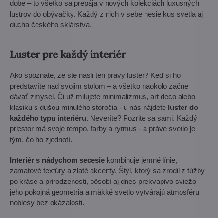
dobe – to všetko sa prepája v nových kolekciách luxusných
lustrov do obývačky. Každý z nich v sebe nesie kus svetla aj
ducha českého sklárstva.
Luster pre každý interiér
Ako spoznáte, že ste našli ten pravý luster? Keď si ho
predstavíte nad svojim stolom – a všetko naokolo začne
dávať zmysel. Či už milujete minimalizmus, art deco alebo
klasiku s dušou minulého storočia - u nás nájdete
luster do
každého typu interiéru
. Neveríte? Pozrite sa sami. Každý
priestor má svoje tempo, farby a rytmus - a práve svetlo je
tým, čo ho zjednotí.
Interiér s nádychom secesie
kombinuje jemné línie,
zamatové textúry a zlaté akcenty. Štýl, ktorý sa zrodil z túžby
po kráse a prirodzenosti, pôsobí aj dnes prekvapivo sviežo –
jeho pokojná geometria a mäkké svetlo vytvárajú atmosféru
noblesy bez okázalosti.