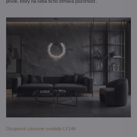
prvok, ktorý na seba ticho strháva pozornosť.
Dizajnové závesné svietidlo LV148