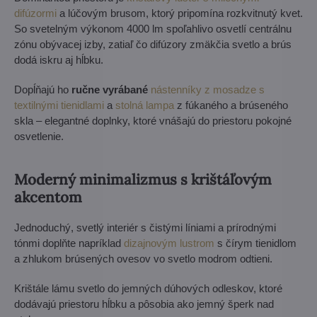
difúzormi
a lúčovým brusom, ktorý pripomína rozkvitnutý kvet.
So svetelným výkonom 4000 lm spoľahlivo osvetlí centrálnu
zónu obývacej izby, zatiaľ čo difúzory zmäkčia svetlo a brús
dodá iskru aj hĺbku.
Dopĺňajú ho
ručne vyrábané
nástenníky z mosadze s
textilnými tienidlami
a
stolná lampa
z fúkaného a brúseného
skla – elegantné doplnky, ktoré vnášajú do priestoru pokojné
osvetlenie.
Moderný minimalizmus s krištáľovým
akcentom
Jednoduchý, svetlý interiér s čistými líniami a prírodnými
tónmi doplňte napríklad
dizajnovým lustrom
s čírym tienidlom
a zhlukom brúsených ovesov vo svetlo modrom odtieni.
Krištále lámu svetlo do jemných dúhových odleskov, ktoré
dodávajú priestoru hĺbku a pôsobia ako jemný šperk nad