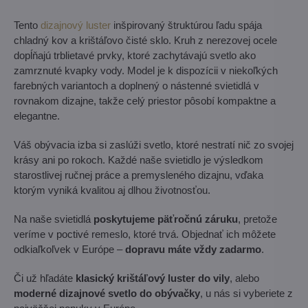
Tento
dizajnový luster
inšpirovaný štruktúrou ľadu spája
chladný kov a krištáľovo čisté sklo. Kruh z nerezovej ocele
dopĺňajú trblietavé prvky, ktoré zachytávajú svetlo ako
zamrznuté kvapky vody. Model je k dispozícii v niekoľkých
farebných variantoch a doplnený o nástenné svietidlá v
rovnakom dizajne, takže celý priestor pôsobí kompaktne a
elegantne.
Váš obývacia izba si zaslúži svetlo, ktoré nestratí nič zo svojej
krásy ani po rokoch. Každé naše svietidlo je výsledkom
starostlivej ručnej práce a premysleného dizajnu, vďaka
ktorým vyniká kvalitou aj dlhou životnosťou.
Na naše svietidlá
poskytujeme päťročnú záruku
, pretože
veríme v poctivé remeslo, ktoré trvá. Objednať ich môžete
odkiaľkoľvek v Európe –
dopravu máte vždy zadarmo
.
Či už hľadáte
klasický krištáľový luster do vily
, alebo
moderné dizajnové svetlo do obývačky
, u nás si vyberiete z