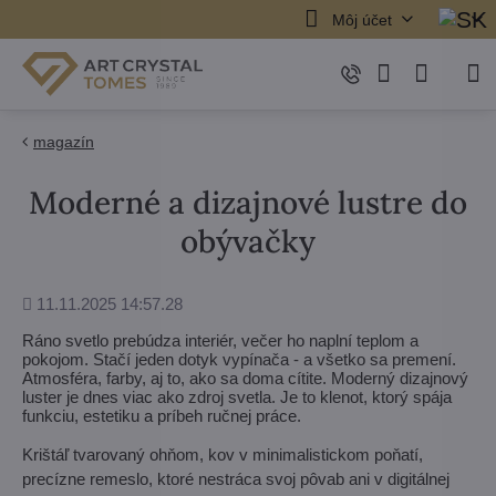
Môj účet
magazín
Moderné a dizajnové lustre do
obývačky
Pridané
11.11.2025 14:57.28
Ráno svetlo prebúdza interiér, večer ho naplní teplom a
pokojom. Stačí jeden dotyk vypínača - a všetko sa premení.
Atmosféra, farby, aj to, ako sa doma cítite. Moderný dizajnový
luster je dnes viac ako zdroj svetla. Je to klenot, ktorý spája
funkciu, estetiku a príbeh ručnej práce.
Krištáľ tvarovaný ohňom, kov v minimalistickom poňatí,
precízne remeslo, ktoré nestráca svoj pôvab ani v digitálnej