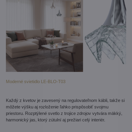
Moderné svietidlo LE-BLO-T03
Každý z kvetov je zavesený na regulovateľnom kábli, takže si
môžete výšku aj rozloženie ľahko prispôsobiť svojmu
priestoru. Rozptýlené svetlo z trojice zdrojov vytvára mäkký,
harmonický jas, ktorý zútulní aj prežiari celý interiér.