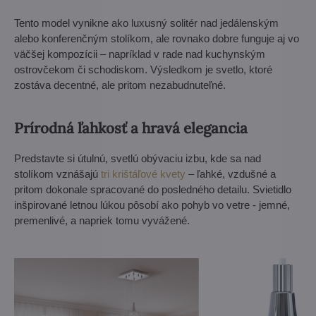
Tento model vynikne ako luxusný solitér nad jedálenským
alebo konferenčným stolíkom, ale rovnako dobre funguje aj vo
väčšej kompozícii – napríklad v rade nad kuchynským
ostrovčekom či schodiskom. Výsledkom je svetlo, ktoré
zostáva decentné, ale pritom nezabudnuteľné.
Prírodná ľahkosť a hravá elegancia
Predstavte si útulnú, svetlú obývaciu izbu, kde sa nad
stolíkom vznášajú
tri krištáľové kvety
– ľahké, vzdušné a
pritom dokonale spracované do posledného detailu. Svietidlo
inšpirované letnou lúkou pôsobí ako pohyb vo vetre - jemné,
premenlivé, a napriek tomu vyvážené.