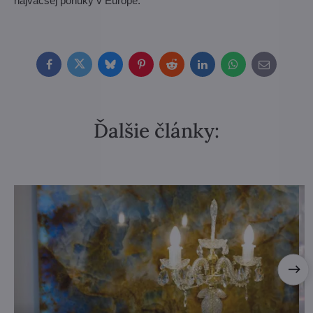
najväčšej ponuky v Európe.
Facebook
Twitter
Bluesky
Pinterest
Reddit
LinkedIn
WhatsApp
E-
mail
Ďalšie články: