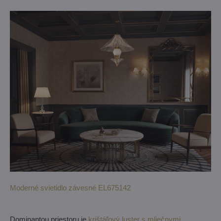
Moderné svietidlo závesné EL675142
Dominantou priestoru je
krištáľový luster s mliečnymi