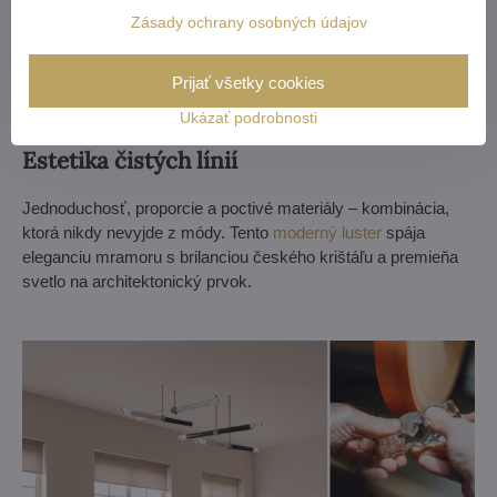
interiérom. Kolekcia ponúka závesné,
nástenné
aj
stolné
Zásady ochrany osobných údajov
lampy
v zlatom alebo striebornom prevedení, vďaka ktorým
ľahko zladíte celý priestor do jednotného, ​​sofistikovaného
Prijať všetky cookies
štýlu.
Ukázať podrobnosti
Estetika čistých línií
Jednoduchosť, proporcie a poctivé materiály – kombinácia,
ktorá nikdy nevyjde z módy. Tento
moderný luster
spája
eleganciu mramoru s brilanciou českého krištáľu a premieňa
svetlo na architektonický prvok.