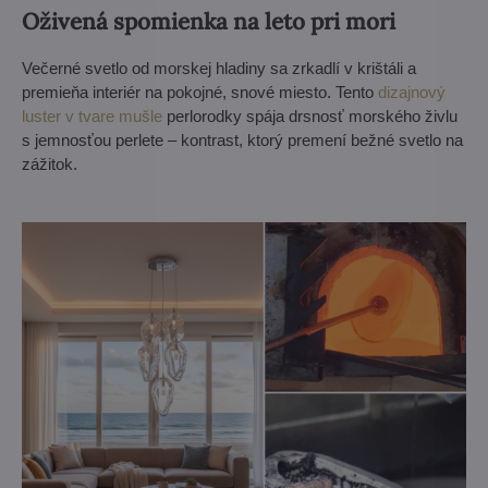
Oživená spomienka na leto pri mori
Večerné svetlo od morskej hladiny sa zrkadlí v krištáli a
premieňa interiér na pokojné, snové miesto. Tento
dizajnový
luster v tvare mušle
perlorodky spája drsnosť morského živlu
s jemnosťou perlete – kontrast, ktorý premení bežné svetlo na
zážitok.