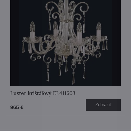
Luster krištáľový EL411603
Zobraziť
965 €