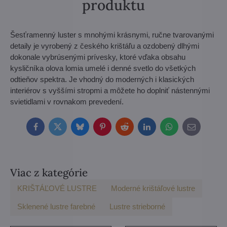
produktu
Šesťramenný luster s mnohými krásnymi, ručne tvarovanými
detaily je vyrobený z českého krištáľu a ozdobený dlhými
dokonale vybrúsenými prívesky, ktoré vďaka obsahu
kysličníka olova lomia umelé i denné svetlo do všetkých
odtieňov spektra. Je vhodný do moderných i klasických
interiérov s vyššími stropmi a môžete ho doplniť nástennými
svietidlami v rovnakom prevedení.
Facebook
Twitter
Bluesky
Pinterest
Reddit
LinkedIn
WhatsApp
E-
mail
Viac z kategórie
KRIŠTÁĽOVÉ LUSTRE
Moderné krištáľové lustre
Sklenené lustre farebné
Lustre strieborné