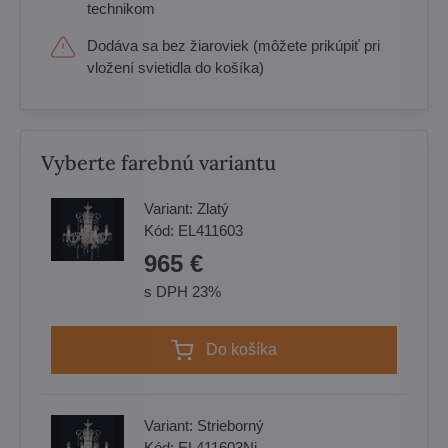
technikom
Dodáva sa bez žiaroviek (môžete prikúpiť pri
vložení svietidla do košíka)
Vyberte farebnú variantu
Variant:
Zlatý
Kód:
EL411603
965 €
s DPH 23%
Do košíka
Variant:
Strieborný
Kód:
EL411603Ni