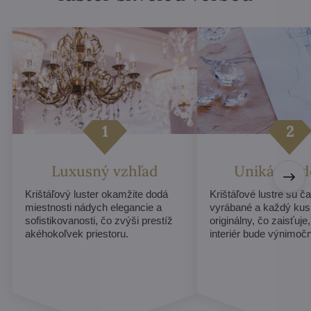
Luxusný vzhľad
Unikátny d
Krištáľový luster okamžite dodá
Krištáľové lustre sú č
miestnosti nádych elegancie a
vyrábané a každý ku
sofistikovanosti, čo zvýši prestíž
originálny, čo zaisťuje
akéhokoľvek priestoru.
interiér bude výnimoč