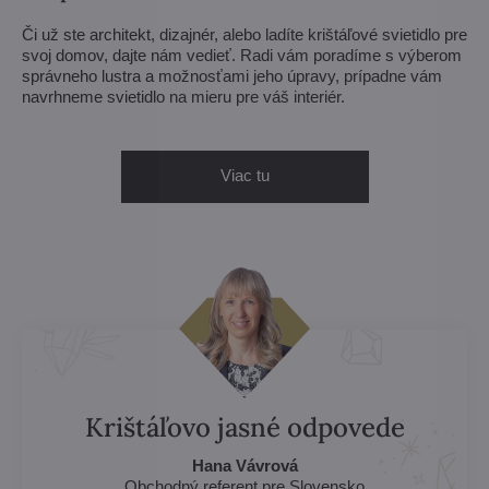
Či už ste architekt, dizajnér, alebo ladíte krištáľové svietidlo pre
svoj domov, dajte nám vedieť. Radi vám poradíme s výberom
správneho lustra a možnosťami jeho úpravy, prípadne vám
navrhneme svietidlo na mieru pre váš interiér.
Viac tu
Krištáľovo jasné odpovede
Hana Vávrová
Obchodný referent pre Slovensko