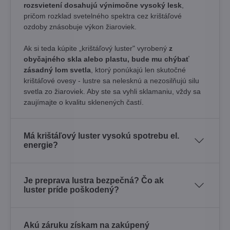
rozsvietení dosahujú výnimočne vysoký lesk
,
pričom rozklad svetelného spektra cez krištáľové
ozdoby znásobuje výkon žiaroviek.
Ak si teda kúpite „krištáľový luster" vyrobený
z
obyčajného skla alebo plastu, bude mu chýbať
zásadný lom svetla
, ktorý ponúkajú len skutočné
krištáľové ovesy - lustre sa nelesknú a nezosilňujú silu
svetla zo žiaroviek. Aby ste sa vyhli sklamaniu, vždy sa
zaujímajte o kvalitu sklenených častí.
Má krištáľový luster vysokú spotrebu el.
energie?
Je preprava lustra bezpečná? Čo ak
luster príde poškodený?
Akú záruku získam na zakúpený