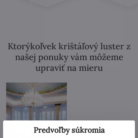
Ktorýkoľvek krištáľový luster z
našej ponuky vám môžeme
upraviť na mieru
Predvoľby súkromia