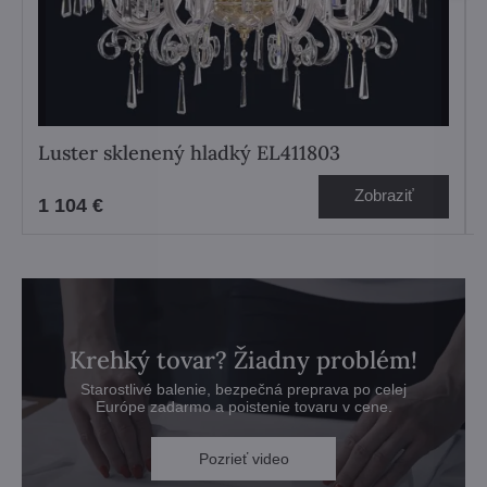
Luster sklenený hladký EL411803
Zobraziť
1 104 €
Krehký tovar? Žiadny problém!
Starostlivé balenie, bezpečná preprava po celej
Európe zadarmo a poistenie tovaru v cene.
Pozrieť video