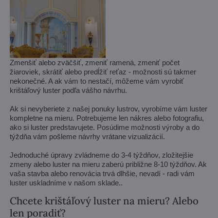
Zmenšiť alebo zväčšiť, zmeniť ramená, zmeniť počet
žiaroviek, skrátiť alebo predĺžiť reťaz - možnosti sú takmer
nekonečné. A ak vám to nestačí, môžeme vám vyrobiť
krištáľový luster podľa vášho návrhu.
Ak si nevyberiete z našej ponuky lustrov, vyrobíme vám luster
kompletne na mieru. Potrebujeme len nákres alebo fotografiu,
ako si luster predstavujete. Posúdime možnosti výroby a do
týždňa vám pošleme návrhy vrátane vizualizácií.
Jednoduché úpravy zvládneme do 3-4 týždňov, zložitejšie
zmeny alebo luster na mieru zaberú približne 8-10 týždňov. Ak
vaša stavba alebo renovácia trvá dlhšie, nevadí - radi vám
luster uskladníme v našom sklade..
Chcete krištáľový luster na mieru? Alebo
len poradiť?