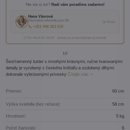
Nie ste si istí?
Radi vám poradíme zadarmo!
Hana Vávrová
Obchodná referentka pre SR
✉️ Email
📞 +421 948 303 039
🕐 Po–Pia 8:00–16:00 · Sobota po predchádzajúcej dohode
1
/2
Šesťramenný luster s mnohými krásnymi, ručne tvarovanými
detaily je vyrobený z českého krištáľu a ozdobený dlhými
dokonale vybrúsenými prívesky
Čítajte viac
Priemer:
60 cm
Výška svietidla (bez reťaze):
58 cm
Hmotnosť:
5 kg
Počet žiaroviek:
6