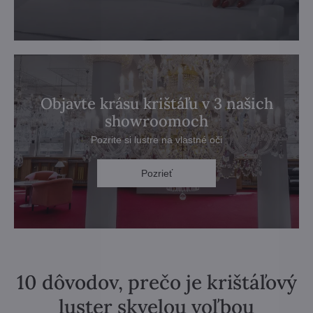
Objavte krásu krištáľu v 3 našich
showroomoch
Pozrite si lustre na vlastné oči
Pozrieť
10 dôvodov, prečo je krištáľový
luster skvelou voľbou