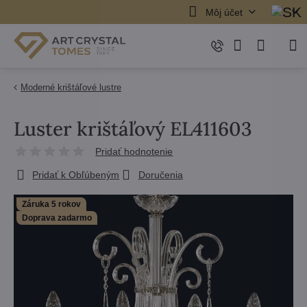
Môj účet
Moderné krištáľové lustre
Luster krištáľový EL411603
Pridať hodnotenie
Pridať k Obľúbeným
Doručenia
Záruka 5 rokov
Doprava zadarmo