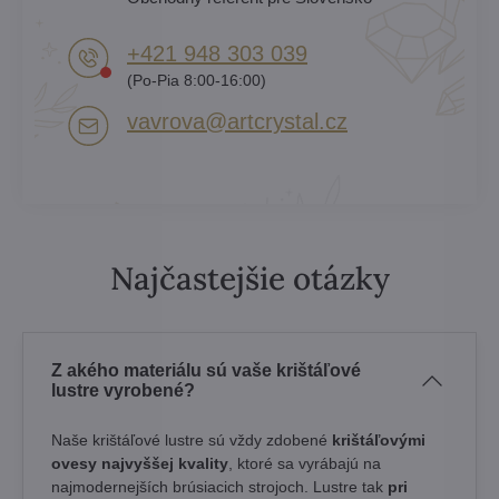
+421 948 303 039
(Po-Pia 8:00-16:00)
vavrova​@artcrystal​.cz
Najčastejšie otázky
Z akého materiálu sú vaše krištáľové
lustre vyrobené?
Naše krištáľové lustre sú vždy zdobené
krištáľovými
ovesy najvyššej kvality
, ktoré sa vyrábajú na
najmodernejších brúsiacich strojoch. Lustre tak
pri