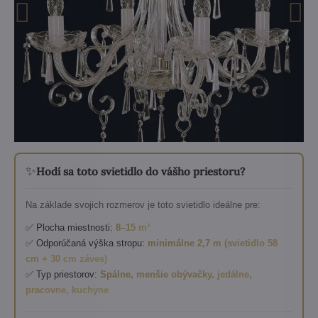
✨
Hodí sa toto svietidlo do vášho priestoru?
Na základe svojich rozmerov je toto svietidlo ideálne pre:
✅ Plocha miestnosti:
8–15 m²
✅ Odporúčaná výška stropu:
minimálne 2,7 m (svietidlo 58
cm + 30 cm záves)
✅ Typ priestorov:
Spálne, menšie obývačky, jedálne,
pracovne, kuchyne