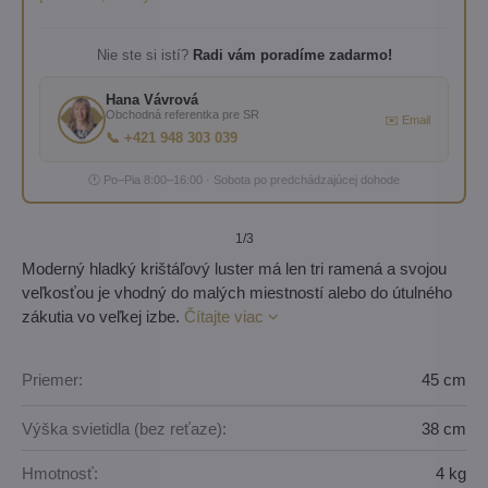
Nie ste si istí?
Radi vám poradíme zadarmo!
Hana Vávrová
Obchodná referentka pre SR
✉️ Email
📞 +421 948 303 039
🕐 Po–Pia 8:00–16:00 · Sobota po predchádzajúcej dohode
1
/3
Moderný hladký krištáľový luster má len tri ramená a svojou
veľkosťou je vhodný do malých miestností alebo do útulného
zákutia vo veľkej izbe.
Čítajte viac
Priemer:
45 cm
Výška svietidla (bez reťaze):
38 cm
Hmotnosť:
4 kg