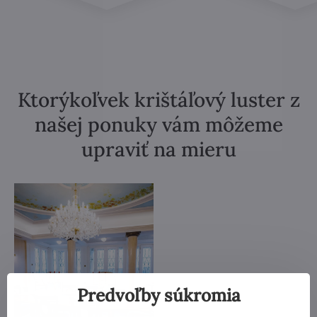
Ktorýkoľvek krištáľový luster z
našej ponuky vám môžeme
upraviť na mieru
Predvoľby súkromia