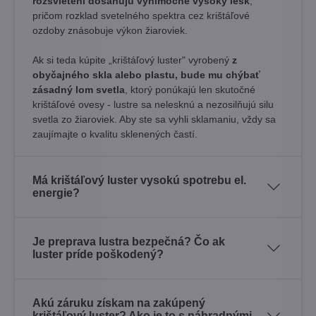
rozsvietení dosahujú výnimočne vysoký lesk
,
pričom rozklad svetelného spektra cez krištáľové
ozdoby znásobuje výkon žiaroviek.
Ak si teda kúpite „krištáľový luster" vyrobený
z
obyčajného skla alebo plastu, bude mu chýbať
zásadný lom svetla
, ktorý ponúkajú len skutočné
krištáľové ovesy - lustre sa nelesknú a nezosilňujú silu
svetla zo žiaroviek. Aby ste sa vyhli sklamaniu, vždy sa
zaujímajte o kvalitu sklenených častí.
Má krištáľový luster vysokú spotrebu el.
energie?
Je preprava lustra bezpečná? Čo ak
luster príde poškodený?
Akú záruku získam na zakúpený
krištáľový luster? Ako je to s náhradnými