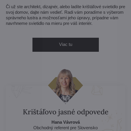
Či už ste architekt, dizajnér, alebo ladíte krištáľové svietidlo pre
svoj domov, dajte nám vedieť. Radi vám poradíme s výberom
správneho lustra a možnosťami jeho úpravy, prípadne vám
navrhneme svietidlo na mieru pre váš interiér.
Viac tu
Krištáľovo jasné odpovede
Hana Vávrová
Obchodný referent pre Slovensko