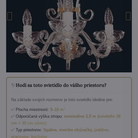
✨
Hodí sa toto svietidlo do vášho priestoru?
Na základe svojich rozmerov je toto svietidlo ideálne pre:
✅ Plocha miestnosti:
5–10 m²
✅ Odporúčaná výška stropu:
minimálne 2,5 m (svietidlo 38
cm + 30 cm záves)
✅ Typ priestorov:
Spálne, menšie obývačky, jedálne,
pracovne, kuchyne