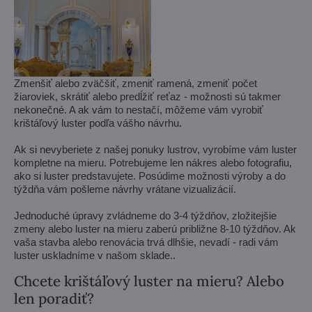
Zmenšiť alebo zväčšiť, zmeniť ramená, zmeniť počet
žiaroviek, skrátiť alebo predĺžiť reťaz - možnosti sú takmer
nekonečné. A ak vám to nestačí, môžeme vám vyrobiť
krištáľový luster podľa vášho návrhu.
Ak si nevyberiete z našej ponuky lustrov, vyrobíme vám luster
kompletne na mieru. Potrebujeme len nákres alebo fotografiu,
ako si luster predstavujete. Posúdime možnosti výroby a do
týždňa vám pošleme návrhy vrátane vizualizácií.
Jednoduché úpravy zvládneme do 3-4 týždňov, zložitejšie
zmeny alebo luster na mieru zaberú približne 8-10 týždňov. Ak
vaša stavba alebo renovácia trvá dlhšie, nevadí - radi vám
luster uskladníme v našom sklade..
Chcete krištáľový luster na mieru? Alebo
len poradiť?