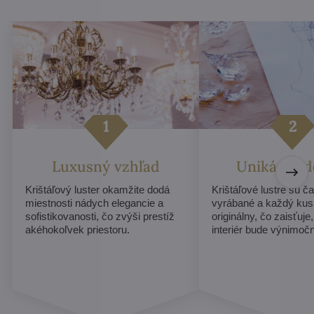
Luxusný vzhľad
Unikátny d
Krištáľový luster okamžite dodá
Krištáľové lustre sú č
miestnosti nádych elegancie a
vyrábané a každý ku
sofistikovanosti, čo zvýši prestíž
originálny, čo zaisťuje
akéhokoľvek priestoru.
interiér bude výnimoč