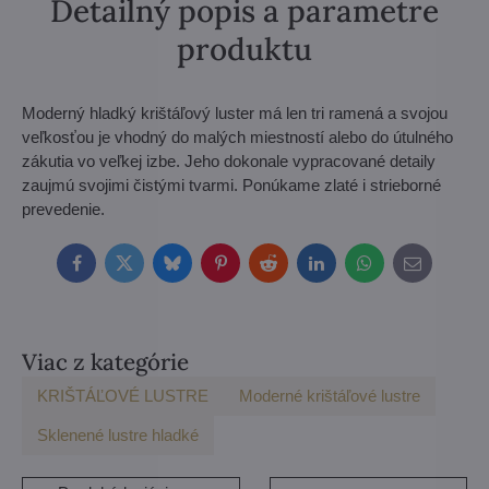
Detailný popis a parametre
produktu
Moderný hladký krištáľový luster má len tri ramená a svojou
veľkosťou je vhodný do malých miestností alebo do útulného
zákutia vo veľkej izbe. Jeho dokonale vypracované detaily
zaujmú svojimi čistými tvarmi. Ponúkame zlaté i strieborné
prevedenie.
Facebook
Twitter
Bluesky
Pinterest
Reddit
LinkedIn
WhatsApp
E-
mail
Viac z kategórie
KRIŠTÁĽOVÉ LUSTRE
Moderné krištáľové lustre
Sklenené lustre hladké