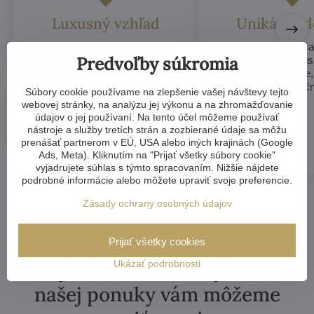
Luxusný vzhľad
Unikátny d
Krištáľový luster okamžite dodá
Krištáľové lustre sú č
Predvoľby súkromia
miestnosti nádych elegancie a
vyrábané a každý ku
sofistikovanosti, čo zvýši prestíž
originálny, čo zaisťuje
akéhokoľvek priestoru.
interiér bude výnimoč
Súbory cookie používame na zlepšenie vašej návštevy tejto
webovej stránky, na analýzu jej výkonu a na zhromažďovanie
údajov o jej používaní. Na tento účel môžeme používať
nástroje a služby tretích strán a zozbierané údaje sa môžu
prenášať partnerom v EÚ, USA alebo iných krajinách (Google
Ads, Meta). Kliknutím na "Prijať všetky súbory cookie"
vyjadrujete súhlas s týmto spracovaním. Nižšie nájdete
podrobné informácie alebo môžete upraviť svoje preferencie.
Zásady ochrany osobných údajov
Prijať všetky cookies
Ktorýkoľvek krištáľový luster z
Ukázať podrobnosti
našej ponuky vám môžeme