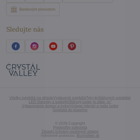
Bankovým prevodom
Sledujte nás
Všetky svietidlá na sklade
Vystavené svietidlá
Typy krištálových svietidiel
LED žiarovky a lustre
Krištáľový luster je stále „in“
Vybavovanie domov a bytov
Vintage interiér a naše lustre
Svietidlá do kúpeľne
©
2026
Copyright
Predvoľby súkromia
Zásady ochrany osobných údajov
Vytvorené pomocou:
BiznisWeb.sk