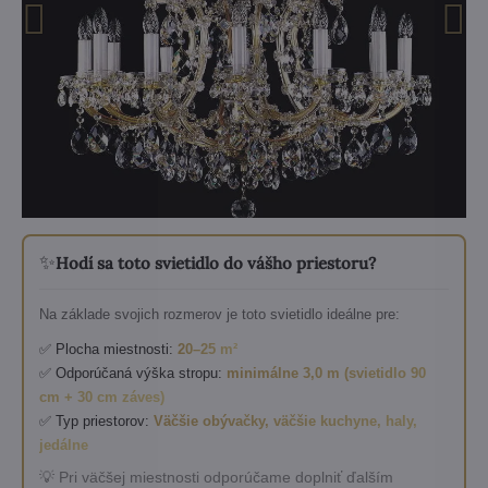
✨
Hodí sa toto svietidlo do vášho priestoru?
Na základe svojich rozmerov je toto svietidlo ideálne pre:
✅ Plocha miestnosti:
20–25 m²
✅ Odporúčaná výška stropu:
minimálne 3,0 m (svietidlo 90
cm + 30 cm záves)
✅ Typ priestorov:
Väčšie obývačky, väčšie kuchyne, haly,
jedálne
💡 Pri väčšej miestnosti odporúčame doplniť ďalším