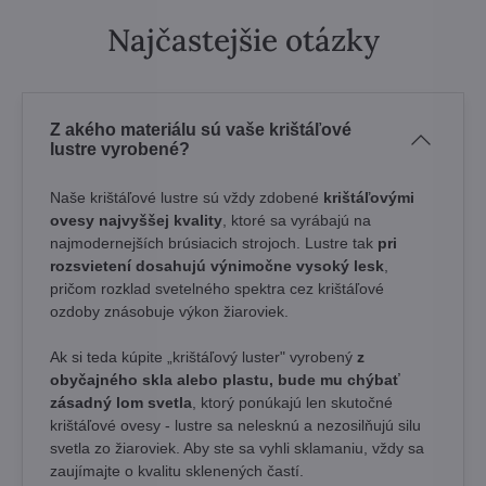
Najčastejšie otázky
Z akého materiálu sú vaše krištáľové
lustre vyrobené?
Naše krištáľové lustre sú vždy zdobené
krištáľovými
ovesy najvyššej kvality
, ktoré sa vyrábajú na
najmodernejších brúsiacich strojoch. Lustre tak
pri
rozsvietení dosahujú výnimočne vysoký lesk
,
pričom rozklad svetelného spektra cez krištáľové
ozdoby znásobuje výkon žiaroviek.
Ak si teda kúpite „krištáľový luster" vyrobený
z
obyčajného skla alebo plastu, bude mu chýbať
zásadný lom svetla
, ktorý ponúkajú len skutočné
krištáľové ovesy - lustre sa nelesknú a nezosilňujú silu
svetla zo žiaroviek. Aby ste sa vyhli sklamaniu, vždy sa
zaujímajte o kvalitu sklenených častí.