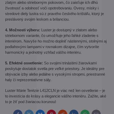
zlatým alebo strieborným pokovom, čo zaisťuje ich dlhú
životnosť a odolnosť voči opotrebovaniu. Ovesy, misky i
stredové diely lustra sú z pravého českého krištáľu, ktorý je
preslávený svojim leskom a brilanciou.
4. Možnosti výberu:
Luster je dostupný v zlatom alebo
striebornom variante, čo umožňuje jeho ľahké zladenie s
interiérom. Navyše ho možno doplniť nástennými, stolnými aj
podlahovými lampami v rovnakom dizajne, čím vytvoríte
harmonický a jednotný vzhľad vášho interiéru.
5. Efektné osvetlenie:
So svojimi trinástimi žiarovkami
poskytuje dostatok svetla pre veľké priestory. Je ideálny pre
obývacie izby alebo jedálne s vysokými stropmi, priestranné
haly či reprezentatívne sály.
Luster Márie Terézie L412CLN je viac než len osvetlenie – je
to investícia do krásy a elegancie vášho interiéru. Zažite, aké
to je žiť pod žiariacou korunou!