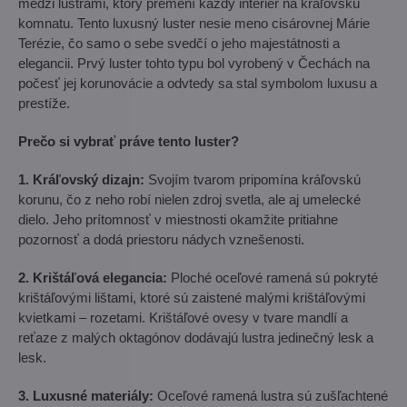
medzi lustrami, ktorý premení každý interiér na kráľovskú
komnatu. Tento luxusný luster nesie meno cisárovnej Márie
Terézie, čo samo o sebe svedčí o jeho majestátnosti a
elegancii. Prvý luster tohto typu bol vyrobený v Čechách na
počesť jej korunovácie a odvtedy sa stal symbolom luxusu a
prestíže.
Prečo si vybrať práve tento luster?
1. Kráľovský dizajn:
Svojím tvarom pripomína kráľovskú
korunu, čo z neho robí nielen zdroj svetla, ale aj umelecké
dielo. Jeho prítomnosť v miestnosti okamžite pritiahne
pozornosť a dodá priestoru nádych vznešenosti.
2. Krištáľová elegancia:
Ploché oceľové ramená sú pokryté
krištáľovými lištami, ktoré sú zaistené malými krištáľovými
kvietkami – rozetami. Krištáľové ovesy v tvare mandlí a
reťaze z malých oktagónov dodávajú lustra jedinečný lesk a
lesk.
3. Luxusné materiály:
Oceľové ramená lustra sú zušľachtené