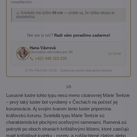
osvetlením.
⚠️ Svietidlo má výšku
90 cm
— uistite sa, že výška stropu je
dostatočná.
Nie ste si istí?
Radi vám poradíme zadarmo!
Hana Vávrová
Obchodná referentka pre SR
✉️ Email
📞 +421 948 303 039
🕐 Po–Pia 8:00–16:00 · Sobota po predchádzajúcej dohode
1
/5
Luxusné lustre tohto typu nesú meno cisárovnej Márie Terézie
– prvý taký luster bol vyrobený v Čechách na počesť jej
korunovácie. Aj svojím tvarom tento luster pripomína
kráľovskú korunu. Svietidlá typu Márie Terézie sú
charakteristické plochými oceľovými ramenami. Ramená sú
pokryté po oboch stranách krištáľovými lištami, ktoré zaisťujú
malé krištáľové kvietky - rozety, a zušľachtené zlatým alebo