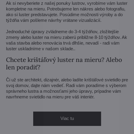
Ak si nevyberiete z našej ponuky lustrov, vyrobíme vám luster
kompletne na mieru. Potrebujeme len nákres alebo fotografiu,
ako si luster predstavujete. Posúdime možnosti výroby a do
týždňa vám pošleme návrhy vrátane vizualizácií.
Jednoduché úpravy zvládneme do 3-4 týždňov, zložitejšie
zmeny alebo luster na mieru zaberú približne 8-10 týždňov. Ak
vaša stavba alebo renovácia trvá dlhšie, nevadí - radi vám
luster uskladníme v našom sklade..
Chcete krištáľový luster na mieru? Alebo
len poradiť?
Či už ste architekt, dizajnér, alebo ladíte krištáľové svietidlo pre
svoj domov, dajte nám vedieť. Radi vám poradíme s výberom
správneho lustra a možnosťami jeho úpravy, prípadne vám
navrhneme svietidlo na mieru pre váš interiér.
Viac tu