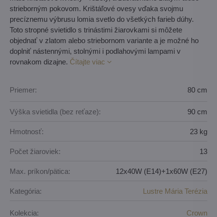
strieborným pokovom. Krištáľové ovesy vďaka svojmu
precíznemu výbrusu lomia svetlo do všetkých farieb dúhy.
Toto stropné svietidlo s trinástimi žiarovkami si môžete
objednať v zlatom alebo striebornom variante a je možné ho
doplniť nástennými, stolnými i podlahovými lampami v
rovnakom dizajne.
Čítajte viac
Priemer:
80 cm
Výška svietidla (bez reťaze):
90 cm
Hmotnosť:
23 kg
Počet žiaroviek:
13
Max. príkon/pätica:
12x40W (E14)+1x60W (E27)
Kategória:
Lustre Mária Terézia
Kolekcia:
Crown