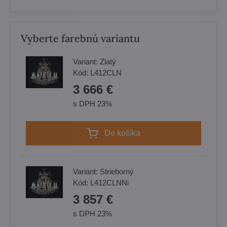
Vyberte farebnú variantu
Variant:
Zlatý
Kód:
L412CLN
3 666 €
s DPH 23%
Do košíka
Variant:
Strieborný
Kód:
L412CLNNi
3 857 €
s DPH 23%