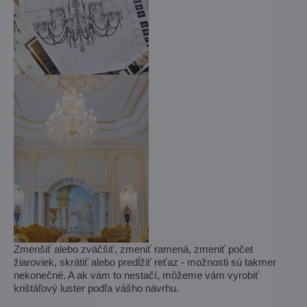
Zmenšiť alebo zväčšiť, zmeniť ramená, zmeniť počet
žiaroviek, skrátiť alebo predĺžiť reťaz - možnosti sú takmer
nekonečné. A ak vám to nestačí, môžeme vám vyrobiť
krištáľový luster podľa vášho návrhu.