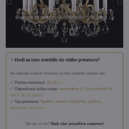
✨
Hodí sa toto svietidlo do vášho priestoru?
Na základe svojich rozmerov je toto svietidlo ideálne pre:
✅ Plocha miestnosti:
12–20 m²
✅ Odporúčaná výška stropu:
minimálne 2,7 m (svietidlo 64
cm + 30 cm záves)
✅ Typ priestorov:
Spálne, menšie obývačky, jedálne,
pracovne, kuchyne
Nie ste si istí?
Radi vám poradíme zadarmo!