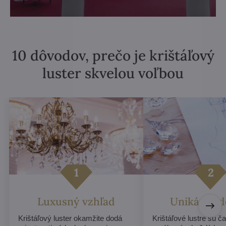
10 dôvodov, prečo je krištáľový
luster skvelou voľbou
Luxusný vzhľad
Unikátny d
Krištáľový luster okamžite dodá
Krištáľové lustre sú č