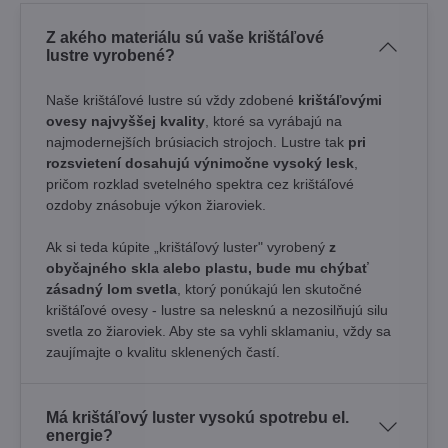
Z akého materiálu sú vaše krištáľové
lustre vyrobené?
Naše krištáľové lustre sú vždy zdobené
krištáľovými
ovesy najvyššej kvality
, ktoré sa vyrábajú na
najmodernejších brúsiacich strojoch. Lustre tak
pri
rozsvietení dosahujú výnimočne vysoký lesk
,
pričom rozklad svetelného spektra cez krištáľové
ozdoby znásobuje výkon žiaroviek.
Ak si teda kúpite „krištáľový luster" vyrobený
z
obyčajného skla alebo plastu, bude mu chýbať
zásadný lom svetla
, ktorý ponúkajú len skutočné
krištáľové ovesy - lustre sa nelesknú a nezosilňujú silu
svetla zo žiaroviek. Aby ste sa vyhli sklamaniu, vždy sa
zaujímajte o kvalitu sklenených častí.
Má krištáľový luster vysokú spotrebu el.
energie?