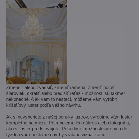
Zmenšiť alebo zväčšiť, zmeniť ramená, zmeniť počet
žiaroviek, skrátiť alebo predĺžiť reťaz - možnosti sú takmer
nekonečné. A ak vám to nestačí, môžeme vám vyrobiť
krištáľový luster podľa vášho návrhu.
Ak si nevyberiete z našej ponuky lustrov, vyrobíme vám luster
kompletne na mieru. Potrebujeme len nákres alebo fotografiu,
ako si luster predstavujete. Posúdime možnosti výroby a do
týždňa vám pošleme návrhy vrátane vizualizácií.