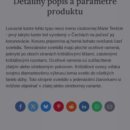
Detailný popis a parametre
produktu
Luxusné lustre tohto typu nesú meno cisárovnej Márie Terézie
- prvý takýto luster bol vyrobený v Čechách na počesť jej
korunovácie. Korunu pripomína aj horná bohato ovešaná časť
svietidla. Tereziánske svietidlá majú ploché oceľové ramená,
pokryté po oboch stranách krištáľovými lištami, zaistenými
krištáľovými rozetami. Oceľové ramená sú zušľachtené
zlatým alebo strieborným pokovom. Krištáľové ovesy vďaka
svojmu diamantovému výbrusu lomia svetlo do všetkých
farieb dúhy. Toto stropné svietidlo s jedenástimi žiarovkami si
môžete objednať v zlatej alebo striebornej variante.
Facebook
Twitter
Bluesky
Pinterest
Reddit
LinkedIn
WhatsApp
E-
mail