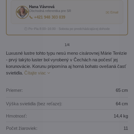
Hana Vávrová
Obchodná referentka pre SR
✉️ Email
📞 +421 948 303 039
🕐 Po–Pia 8:00–16:00 · Sobota po predchádzajúcej dohode
1
/4
Luxusné lustre tohto typu nesú meno cisárovnej Márie Terézie
- prvý takýto luster bol vyrobený v Čechách na počesť jej
korunovácie. Korunu pripomína aj horná bohato ovešaná časť
svietidla.
Čítajte viac
Priemer:
65 cm
Výška svietidla (bez reťaze):
64 cm
Hmotnosť:
14,4 kg
Počet žiaroviek:
11