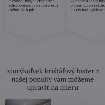
miestnosti nádych elegancie a
vyrábané a každý ku
sofistikovanosti, čo zvýši prestíž
originálny, čo zaisťuje
akéhokoľvek priestoru.
interiér bude výnimoč
Ktorýkoľvek krištáľový luster z
našej ponuky vám môžeme
upraviť na mieru