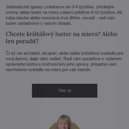
Jednoduché úpravy zvládneme do 3-4 týždňov, zložitejšie
zmeny alebo luster na mieru zaberú približne 8-10 týždňov. Ak
vaša stavba alebo renovácia trvá dlhšie, nevadí - radi vám
luster uskladníme v našom sklade..
Chcete krištáľový luster na mieru? Alebo
len poradiť?
Či už ste architekt, dizajnér, alebo ladíte krištáľové svietidlo pre
svoj domov, dajte nám vedieť. Radi vám poradíme s výberom
správneho lustra a možnosťami jeho úpravy, prípadne vám
navrhneme svietidlo na mieru pre váš interiér.
Viac tu