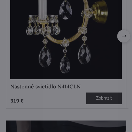
Nástenné svietidlo N414CLN
Zobraziť
319 €