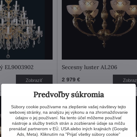
ný EL9003902
Secesny luster AL206
2 979 €
Zobraziť
Zobraz
Predvoľby súkromia
Showroom
Súbory cookie používame na zlepšenie vašej návštevy tejto
webovej stránky, na analýzu jej výkonu a na zhromažďovanie
údajov o jej používaní. Na tento účel môžeme používať
nástroje a služby tretích strán a zozbierané údaje sa môžu
prenášať partnerom v EÚ, USA alebo iných krajinách (Google
Ads, Meta). Kliknutím na "Prijať všetky súbory cookie"