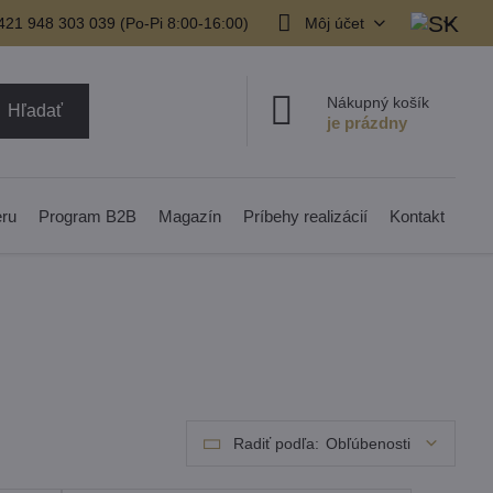
421 948 303 039 (Po-Pi 8:00-16:00)
Môj účet
Nákupný košík
Hľadať
eru
Program B2B
Magazín
Príbehy realizácií
Kontakt
Radiť podľa:
Obľúbenosti