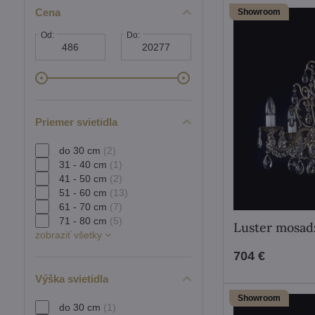
Cena
Showroom
Od:
Do:
Priemer svietidla
do 30 cm
(2)
31 - 40 cm
(1)
41 - 50 cm
(2)
51 - 60 cm
(13)
61 - 70 cm
(7)
71 - 80 cm
(5)
Luster mosad
zobraziť všetky
704 €
Výška svietidla
Showroom
do 30 cm
(1)