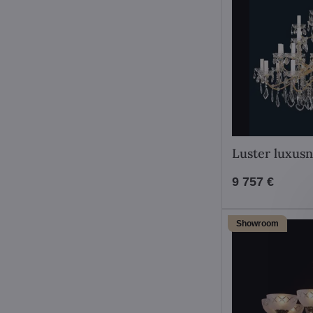
Luster luxus
9 757 €
Showroom