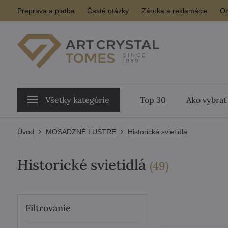
Preprava a platba
Časté otázky
Záruka a reklamácie
Ob
Všetky kategórie
Top 30
Ako vybrať
Úvod
MOSADZNÉ LUSTRE
Historické svietidlá
Historické svietidlá
položiek
(
49
)
Filtrovanie