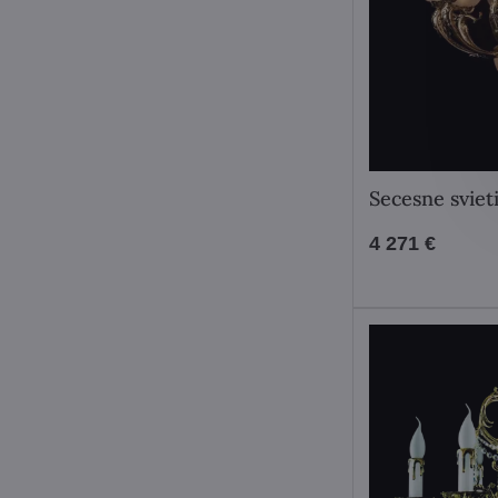
Secesne sviet
4 271 €