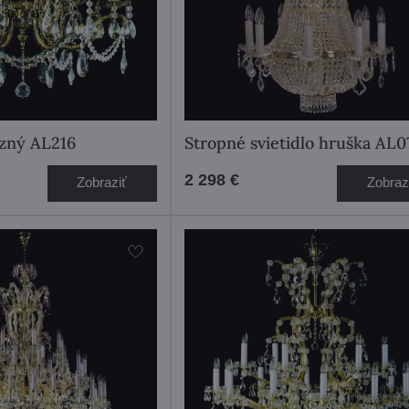
zný AL216
Stropné svietidlo hruška AL
2 298 €
Zobraziť
Zobraz