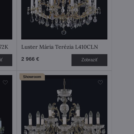
072K
Luster Mária Terézia L410CLN
2 966 €
iť
Zobraziť
Showroom