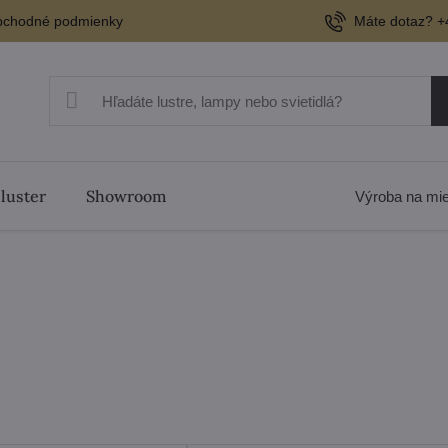
chodné podmienky
Máte dotaz? +
 luster
Showroom
Výroba na mi