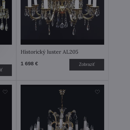
Historický luster AL205
1 698 €
Zobraziť
iť