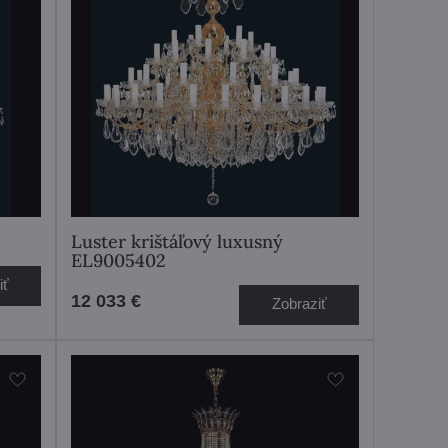
Luster krištáľový luxusný
EL9005402
iť
12 033 €
Zobraziť