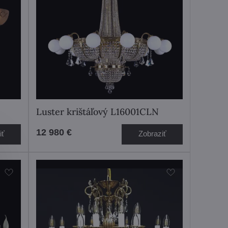
Luster krištáľový L16001CLN
12 980 €
iť
Zobraziť