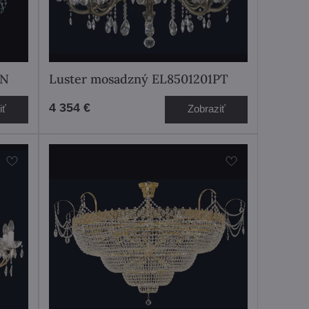
LN
Luster mosadzný EL8501201PT
4 354 €
iť
Zobraziť