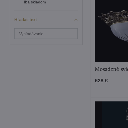
Iba skladom
Hľadať text
Prehľadať
výsledky
filtra
fulltextom
Mosadzné svi
628 €