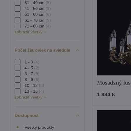
31 - 40 cm
(5)
41 - 50 cm
(9)
51 - 60 cm
(6)
61 - 70 cm
(9)
71 - 80 cm
(4)
zobraziť všetky
Počet žiaroviek na svietidle
1 - 3
(4)
4 - 5
(2)
6 - 7
(9)
8 - 9
(6)
Mosadzný lus
10 - 12
(8)
13 - 15
(4)
1 934 €
zobraziť všetky
Dostupnosť
Všetky produkty