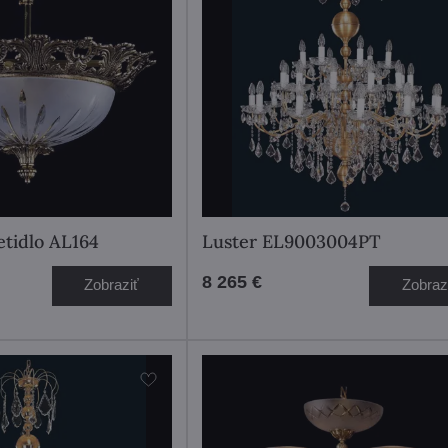
etidlo AL164
Luster EL9003004PT
8 265 €
Zobraziť
Zobraz