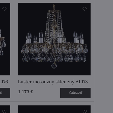
L176
Luster mosadzný sklenený AL173
1 173 €
iť
Zobraziť