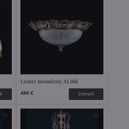
Luster mosadzný AL166
486 €
iť
Zobraziť