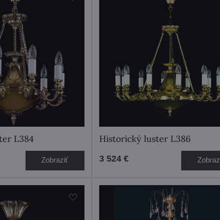
ter L384
Historický luster L386
3 524 €
Zobraziť
Zobraz