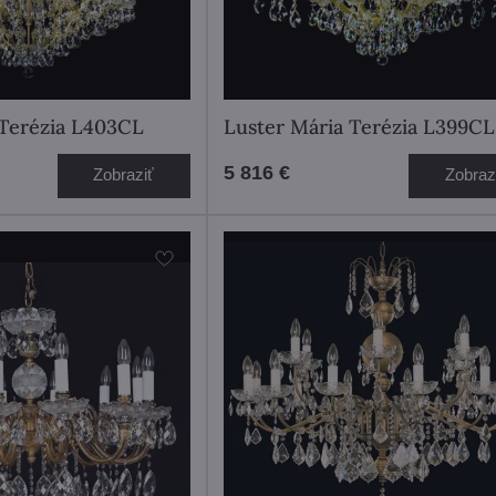
 Terézia L403CL
Luster Mária Terézia L399C
5 816 €
Zobraziť
Zobraz