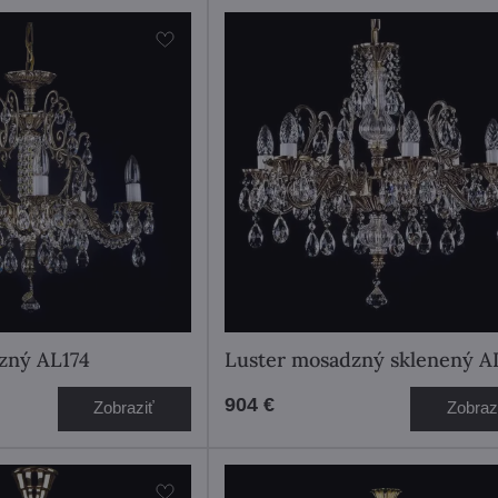
zný AL174
Luster mosadzný sklenený A
904 €
Zobraziť
Zobraz