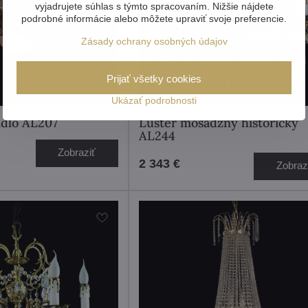
vyjadrujete súhlas s týmto spracovaním. Nižšie nájdete
podrobné informácie alebo môžete upraviť svoje preferencie.
Zásady ochrany osobných údajov
Prijať všetky cookies
Ukázať podrobnosti
idlo AL207
Luster mosadzný historický
AL244
Zobraziť
2 343 €
Zobraz