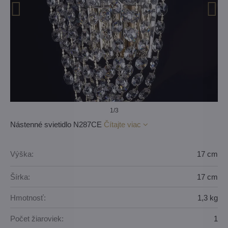
1
/3
Nástenné svietidlo N287CE
Čítajte viac
Výška:
17 cm
Šírka:
17 cm
Hmotnosť:
1,3 kg
Počet žiaroviek:
1