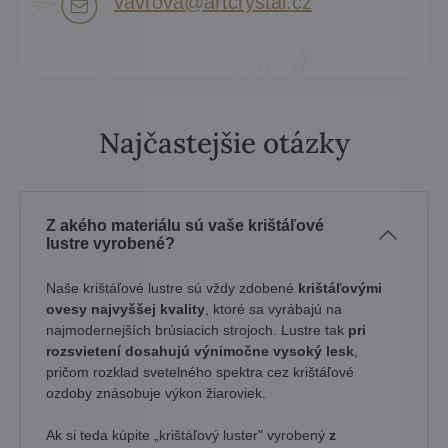
vavrova​@artcrystal​.cz
Najčastejšie otázky
Z akého materiálu sú vaše krištáľové
lustre vyrobené?
Naše krištáľové lustre sú vždy zdobené
krištáľovými
ovesy najvyššej kvality
, ktoré sa vyrábajú na
najmodernejších brúsiacich strojoch. Lustre tak
pri
rozsvietení dosahujú výnimočne vysoký lesk
,
pričom rozklad svetelného spektra cez krištáľové
ozdoby znásobuje výkon žiaroviek.
Ak si teda kúpite „krištáľový luster" vyrobený
z