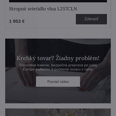
Stropné svietidlo vlna L257CLN
Zobraziť
1 953 €
Krehký tovar? Žiadny problém!
Starostlivé balenie, bezpečná preprava po celej
Európe zadarmo a poistenie tovaru v cene.
Pozrieť video