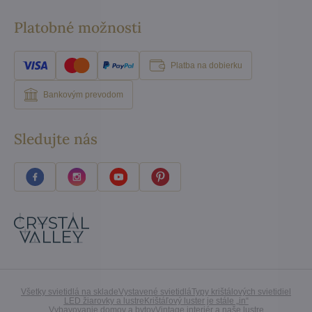
Platobné možnosti
Platba na dobierku
Bankovým prevodom
Sledujte nás
Všetky svietidlá na sklade
Vystavené svietidlá
Typy krištálových svietidiel
LED žiarovky a lustre
Krištáľový luster je stále „in“
Vybavovanie domov a bytov
Vintage interiér a naše lustre