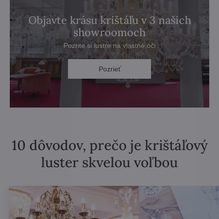
Objavte krásu krištáľu v 3 našich
showroomoch
Pozrite si lustre na vlastné oči
Pozrieť
10 dôvodov, prečo je krištáľový
luster skvelou voľbou