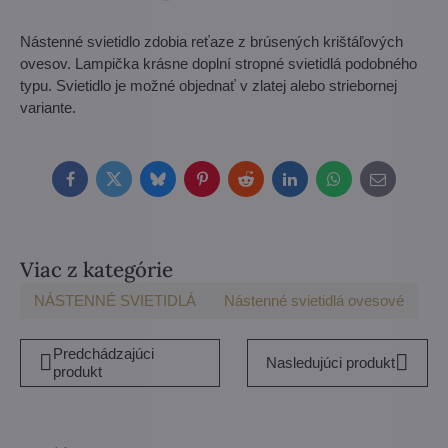
Nástenné svietidlo zdobia reťaze z brúsených krištáľových
ovesov. Lampička krásne doplní stropné svietidlá podobného
typu. Svietidlo je možné objednať v zlatej alebo striebornej
variante.
Facebook
Twitter
Bluesky
Pinterest
Reddit
LinkedIn
WhatsApp
E-
mail
Viac z kategórie
NÁSTENNÉ SVIETIDLÁ
Nástenné svietidlá ovesové
Predchádzajúci
Nasledujúci produkt
produkt