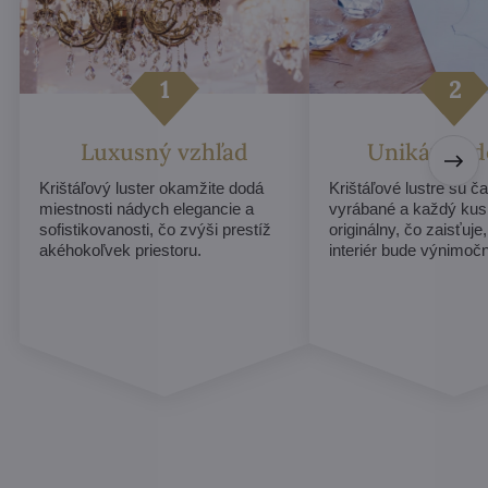
Luxusný vzhľad
Unikátny d
Krištáľový luster okamžite dodá
Krištáľové lustre sú č
miestnosti nádych elegancie a
vyrábané a každý ku
sofistikovanosti, čo zvýši prestíž
originálny, čo zaisťuje
akéhokoľvek priestoru.
interiér bude výnimoč