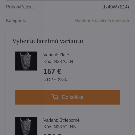
Príkon/Pätica:
1x40W (E14)
Kategória:
Nástenné svietidlá ovesové
Vyberte farebnú variantu
Variant:
Zlaté
Kód:
N287CLN
157 €
s DPH 23%
Do košíka
Variant:
Strieborné
Kód:
N287CLNNi