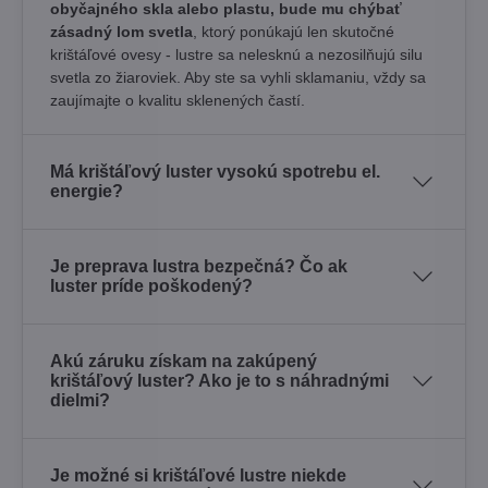
obyčajného skla alebo plastu, bude mu chýbať
zásadný lom svetla
, ktorý ponúkajú len skutočné
krištáľové ovesy - lustre sa nelesknú a nezosilňujú silu
svetla zo žiaroviek. Aby ste sa vyhli sklamaniu, vždy sa
zaujímajte o kvalitu sklenených častí.
Má krištáľový luster vysokú spotrebu el.
energie?
Je preprava lustra bezpečná? Čo ak
luster príde poškodený?
Akú záruku získam na zakúpený
krištáľový luster? Ako je to s náhradnými
dielmi?
Je možné si krištáľové lustre niekde