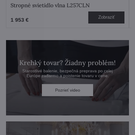
Stropné svietidlo vlna L257CLN
Zobraziť
1 953 €
Krehký tovar? Žiadny problém!
Starostlivé balenie, bezpečná preprava po celej
Európe zadarmo a poistenie tovaru v cene.
Pozrieť video