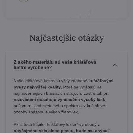
Najčastejšie otázky
Z akého materiálu sú vaše krištáľové
lustre vyrobené?
Naše krištáľové lustre sú vždy zdobené
krištáľovými
ovesy najvyššej kvality
, ktoré sa vyrábajú na
najmodernejších brúsiacich strojoch. Lustre tak
pri
rozsvietení dosahujú výnimočne vysoký lesk
,
pričom rozklad svetelného spektra cez krištáľové
ozdoby znásobuje výkon žiaroviek.
Ak si teda kúpite „krištáľový luster" vyrobený
z
obyčajného skla alebo plastu, bude mu chýbať