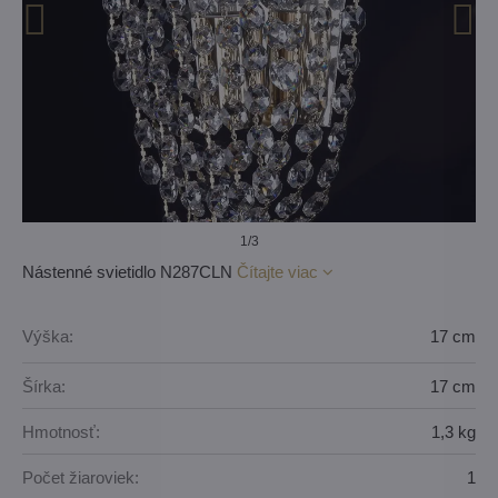
1
/3
Nástenné svietidlo N287CLN
Čítajte viac
Výška:
17 cm
Šírka:
17 cm
Hmotnosť:
1,3 kg
Počet žiaroviek:
1