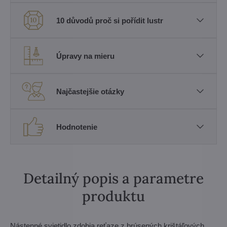
10 důvodů proč si pořídit lustr
Úpravy na mieru
Najčastejšie otázky
Hodnotenie
Detailný popis a parametre
produktu
Nástenné svietidlo zdobia reťaze z brúsených krištáľových