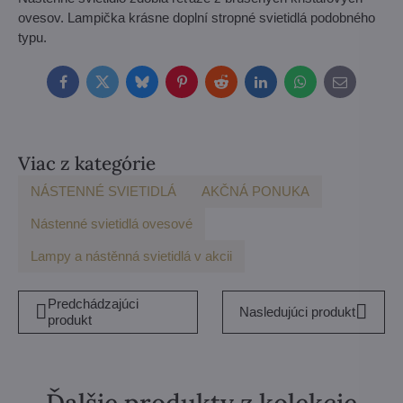
ovesov. Lampička krásne doplní stropné svietidlá podobného
typu.
Facebook
Twitter
Bluesky
Pinterest
Reddit
LinkedIn
WhatsApp
E-
mail
Viac z kategórie
NÁSTENNÉ SVIETIDLÁ
AKČNÁ PONUKA
Nástenné svietidlá ovesové
Lampy a nástěnná svietidlá v akcii
Predchádzajúci
Nasledujúci produkt
produkt