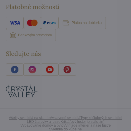
Platobné možnosti
Platba na dobierku
Bankovým prevodom
Sledujte nás
Všetky svietidlá na sklade
Vystavené svietidlá
Typy krištálových svietidiel
LED žiarovky a lustre
Krištáľový luster je stále „in“
Vybavovanie domov a bytov
Vintage interiér a naše lustre
Svietidlá do kúpeľne