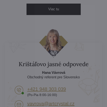
Viac tu
Krištáľovo jasné odpovede
Hana Vávrová
Obchodný referent pre Slovensko
+421 948 303 039
(Po-Pia 8:00-16:00)
vavrova​@artcrystal​.cz