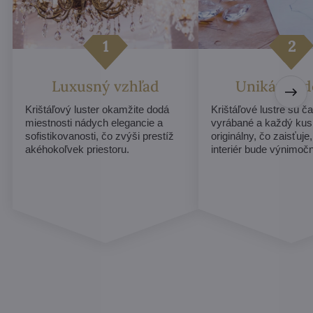
Luxusný vzhľad
Unikátny d
Krištáľový luster okamžite dodá
Krištáľové lustre sú č
miestnosti nádych elegancie a
vyrábané a každý ku
sofistikovanosti, čo zvýši prestíž
originálny, čo zaisťuje
akéhokoľvek priestoru.
interiér bude výnimoč