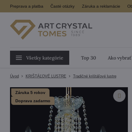
Preprava a platba
Časté otázky
Záruka a reklamácie
Ob
Všetky kategórie
Top 30
Ako vybrať
Úvod
KRIŠTÁĽOVÉ LUSTRE
Tradičné krištáľové lustre
Záruka 5 rokov
Doprava zadarmo