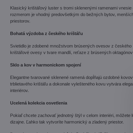
Klasický krištáľový luster s tromi sklenenými ramenami vnesi
rozmerom je vhodný predovšetkým do bežných bytov, menších ob
priestorov.
Bohatá výzdoba z českého krištáľu
Svietidlo je zdobené množstvom brúsených ovesov z českého kriš
krištáľové ovesy v tvare mandlí, reťaze z brúsených oktagónov 
Sklo a kov v harmonickom spojení
Elegantne tvarované sklenené ramená dopĺňajú ozdobné kovové 
trblietavého krištáľu a dokonale vylešteného kovu vytvára elega
interiérov.
Ucelená kolekcia osvetlenia
Pokiaľ chcete zachovať jednotný štýl v celom interiéri, môžete
dizajne. Ľahko tak vytvoríte harmonický a zladený priestor.