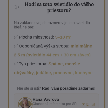
Hodí sa toto svietidlo do vášho
✨
priestoru?
Na základe svojich rozmerov je toto svietidlo
ideálne pre:
✅ Plocha miestnosti:
5–10 m²
✅ Odporúčaná výška stropu:
minimálne
2,5 m (svietidlo 44 cm + 30 cm záves)
✅ Typ priestorov:
Spálne, menšie
obývačky, jedálne, pracovne, kuchyne
Nie ste si istí?
Radi vám poradíme zadarmo!
Hana Vávrová
Obchodná referentka pre SR
✉️ Email