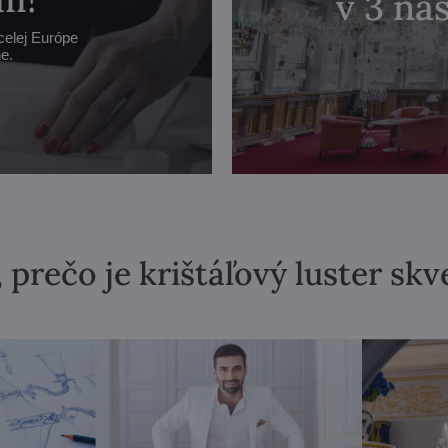
v 3 n
celej Európe
e.
 prečo je krištáľový luster sk