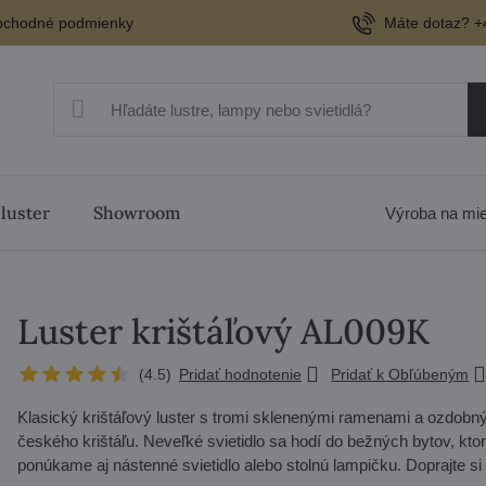
chodné podmienky
Máte dotaz? +
 luster
Showroom
Výroba na mi
Luster krištáľový AL009K
(
4.5
)
Pridať hodnotenie
Pridať k Obľúbeným
Klasický krištáľový luster s tromi sklenenými ramenami a ozdob
českého krištáľu. Neveľké svietidlo sa hodí do bežných bytov, k
ponúkame aj nástenné svietidlo alebo stolnú lampičku. Doprajte si