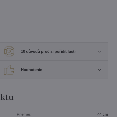
10 důvodů proč si pořídit lustr
Hodnotenie
uktu
Priemer:
44 cm