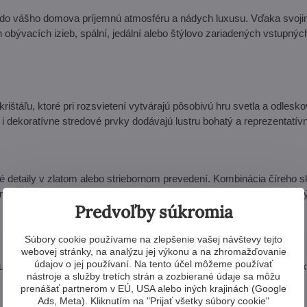
e do vášho domova príjemnú atmosféru a nádych luxusu. Vďaka svoj
ývacích izieb, spální, jedální alebo štýlovo zariadených vstupnýc
táľu, ktoré pri rozsvietení vytvárajú pôsobivú hru svetla a odlesko
i dekoratívne stredové prvky dodávajú lustru bohatý a reprezentatív
detaily v zlatom alebo striebornom prevedení. Kombinácia číreho sk
ntný celok, ktorý sa ľahko začlení do klasických aj romanticky laden
Predvoľby súkromia
Súbory cookie používame na zlepšenie vašej návštevy tejto
webovej stránky, na analýzu jej výkonu a na zhromažďovanie
údajov o jej používaní. Na tento účel môžeme používať
 luster doplniť nástenným svietidlom alebo stolnou lampičkou v rovn
nástroje a služby tretích strán a zozbierané údaje sa môžu
prenášať partnerom v EÚ, USA alebo iných krajinách (Google
Ads, Meta). Kliknutím na "Prijať všetky súbory cookie"