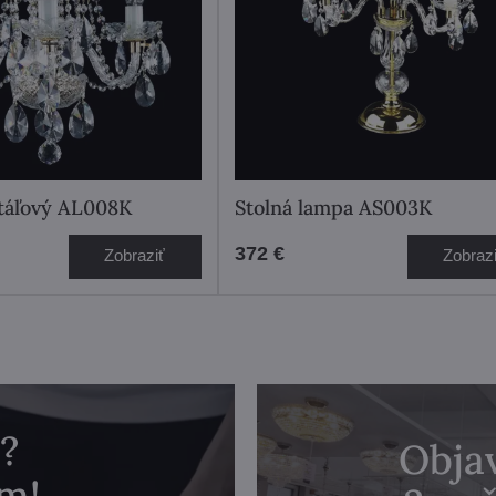
štáľový AL008K
Stolná lampa AS003K
372 €
Zobraziť
Zobraz
?
Objav
m!