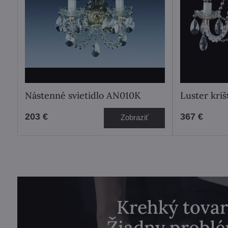
Nástenné svietidlo AN010K
Luster kri
203 €
367 €
Zobraziť
Krehký tovar
Žiadny problé