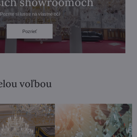
ašich showroomoch
Pozrite si lustre na vlastné oči
Pozrieť
velou voľbou