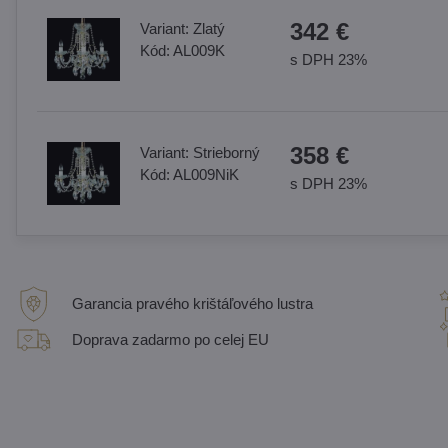
342 €
Variant:
Zlatý
Kód:
AL009K
s DPH 23%
358 €
Variant:
Strieborný
Kód:
AL009NiK
s DPH 23%
Garancia pravého krištáľového lustra
Doprava zadarmo po celej EU