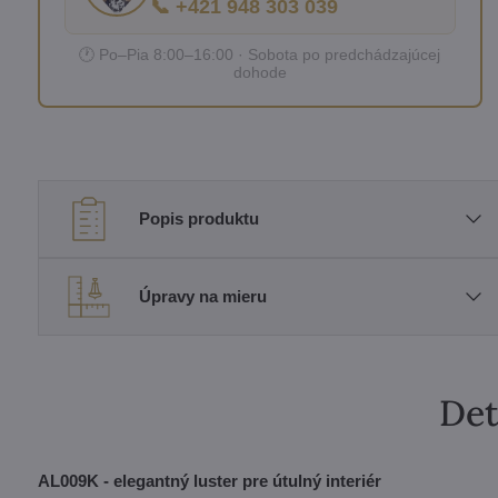
📞 +421 948 303 039
🕐 Po–Pia 8:00–16:00 · Sobota po predchádzajúcej
dohode
Popis produktu
Úpravy na mieru
Det
AL009K - elegantný luster pre útulný interiér