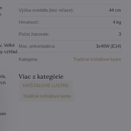
im
Výška svietidla (bez reťaze):
44 cm
h
Hmotnosť:
4 kg
Počet žiaroviek:
3
v. Veľké
Max. príkon/pätica:
3x40W (E14)
ny vzhľad.
Kategória:
Tradičné krištáľové lustre
Viac z kategórie
la,
ých
KRIŠTÁĽOVÉ LUSTRE
Tradičné krištáľové lustre
akom