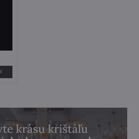
iť
te krásu krištáľu