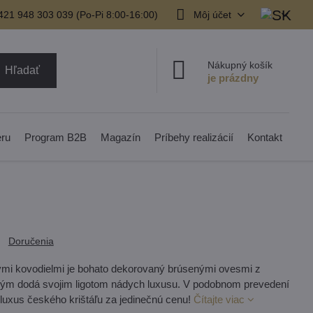
421 948 303 039 (Po-Pi 8:00-16:00)
Môj účet
Nákupný košík
Hľadať
eru
Program B2B
Magazín
Príbehy realizácií
Kontakt
Doručenia
nými kovodielmi je bohato dekorovaný brúsenými ovesmi z
torým dodá svojim ligotom nádych luxusu. V podobnom prevedení
 luxus českého krištáľu za jedinečnú cenu!
Čítajte viac