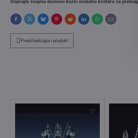
Doprajte svojmu domovu kúzlo českého krištáľu za prekva
Facebook
Twitter
Bluesky
Pinterest
Reddit
LinkedIn
WhatsApp
E-
mail
Predchádzajúci produkt